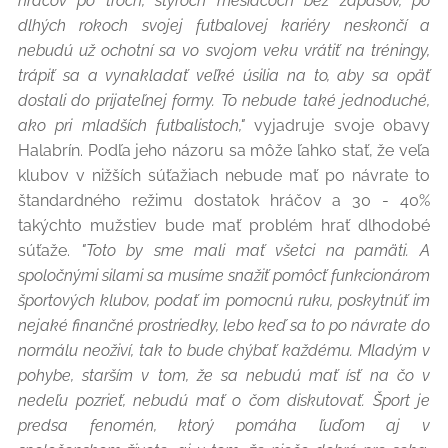
hráčov po troch, štyroch mesiacoch bez zápasov, po
dlhých rokoch svojej futbalovej kariéry neskončí a
nebudú už ochotní sa vo svojom veku vrátiť na tréningy,
trápiť sa a vynakladať veľké úsilia na to, aby sa opäť
dostali do prijateľnej formy. To nebude také jednoduché,
ako pri mladších futbalistoch,"
vyjadruje svoje obavy
Halabrín. Podľa jeho názoru sa môže ľahko stať, že veľa
klubov v nižších súťažiach nebude mať po návrate to
štandardného režimu dostatok hráčov a 30 - 40%
takýchto mužstiev bude mať problém hrať dlhodobé
súťaže.
"Toto by sme mali mať všetci na pamäti. A
spoločnými silami sa musíme snažiť pomôcť funkcionárom
športových klubov, podať im pomocnú ruku, poskytnúť im
nejaké finančné prostriedky, lebo keď sa to po návrate do
normálu neoživí, tak to bude chýbať každému. Mladým v
pohybe, starším v tom, že sa nebudú mať ísť na čo v
nedeľu pozrieť, nebudú mať o čom diskutovať. Šport je
predsa fenomén, ktorý pomáha ľuďom aj v