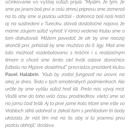
účinkovanie vo vyššej súťaži prijali.
"Myslím, že tým, že
sme po jeseni boli prví a celú zimnú prípravu sme zamerali
na to, aby sme si pozíciu udržali - dokonca boli naši hráči
aj na sústredení v Turecku, dávali dostatočne najavo, že
máme záujem súťaž vyhrať. V rámci vedenia klubu sme o
tom diskutovali. Môžem povedať, že ak by sme naozaj
skončili prví, prihlásili by sme mužstvo do II. ligy. Mali sme
túto možnosť rozdebatovanú s hráčmi i s realizačným
tímom a chceli sme tento cieľ kvôli oslave storočnice
futbalu na Myjave dosiahnuť,"
prezrádza prezident klubu
Pavel Halabrín
.
"Klub by zostal fungovať na úrovni, na
akej je dnes. Teda v tých amatérskych podmienkach. Ale
určite by sme vyššiu súťaž hrať išli. Preto nás vývoj mrzí.
Vložili sme do toho veľa času, prostriedkov, všetci sme sa
na jarnú časť tešili. Aj to prvé jarné kolo, ktoré sme ešte vo
Vrábľoch stihli odohrať a získali
tam s prehľadom tri body
ukázalo, že náš tím má na to, aby si tú jesennú prvú
pozíciu obhájil,"
dodáva.