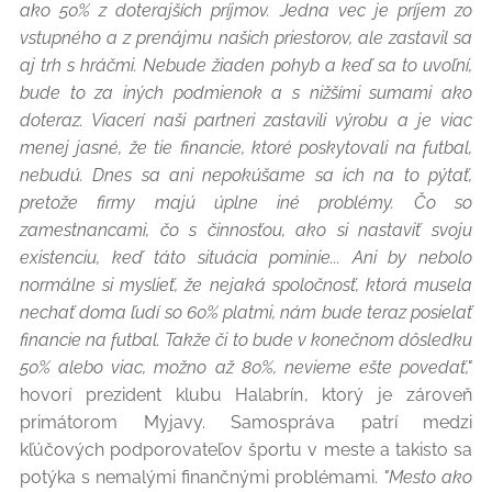
ako 50% z doterajších príjmov. Jedna vec je príjem zo
vstupného a z prenájmu našich priestorov, ale zastavil sa
aj trh s hráčmi. Nebude žiaden pohyb a keď sa to uvoľní,
bude to za iných podmienok a s nižšími sumami ako
doteraz. Viacerí naši partneri zastavili výrobu a je viac
menej jasné, že tie financie, ktoré poskytovali na futbal,
nebudú. Dnes sa ani nepokúšame sa ich na to pýtať,
pretože firmy majú úplne iné problémy. Čo so
zamestnancami, čo s činnosťou, ako si nastaviť svoju
existenciu, keď táto situácia pominie... Ani by nebolo
normálne si myslieť, že nejaká spoločnosť, ktorá musela
nechať doma ľudí so 60% platmi, nám bude teraz posielať
financie na futbal. Takže či to bude v konečnom dôsledku
50% alebo viac, možno až 80%, nevieme ešte povedať,"
hovorí prezident klubu Halabrín, ktorý je zároveň
primátorom Myjavy. Samospráva patrí medzi
kľúčových podporovateľov športu v meste a takisto sa
potýka s nemalými finančnými problémami.
"Mesto ako