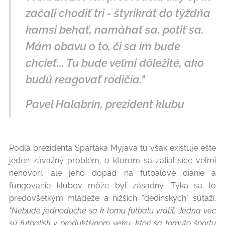
začali chodiť tri - štyrikrát do týždňa
kamsi behať, namáhať sa, potiť sa.
Mám obavu o to, či sa im bude
chcieť... Tu bude veľmi dôležité, ako
budú reagovať rodičia."
Pavel Halabrín, prezident klubu
Podľa prezidenta Spartaka Myjava tu však existuje ešte
jeden závažný problém, o ktorom sa zatiaľ síce veľmi
nehovorí, ale jeho dopad na futbalové dianie a
fungovanie klubov môže byť zásadný. Týka sa to
predovšetkým mládeže a nižších "dedinských" súťaží.
"Nebude jednoduché sa k tomu futbalu vrátiť. Jedna vec
sú futbalisti v produktívnom veku, ktorí sa tomuto športu