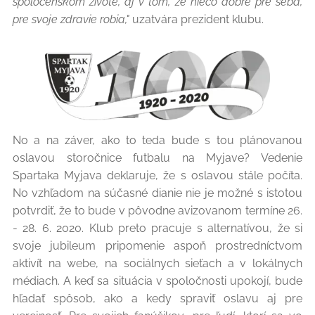
spoločenskom živote, aj v tom, že niečo dobré pre seba,
pre svoje zdravie robia,"
uzatvára prezident klubu.
No a na záver, ako to teda bude s tou plánovanou
oslavou storočnice futbalu na Myjave? Vedenie
Spartaka Myjava deklaruje, že s oslavou stále počíta.
No vzhľadom na súčasné dianie nie je možné s istotou
potvrdiť, že to bude v pôvodne avizovanom termíne 26.
- 28. 6. 2020. Klub preto pracuje s alternatívou, že si
svoje jubileum pripomenie aspoň prostredníctvom
aktivít na webe, na sociálnych sieťach a v lokálnych
médiach. A keď sa situácia v spoločnosti upokojí, bude
hľadať spôsob, ako a kedy spraviť oslavu aj pre