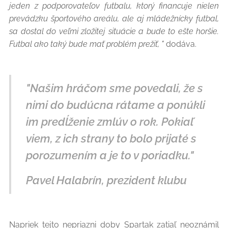
jeden z podporovateľov futbalu, ktorý financuje nielen
prevádzku športového areálu, ale aj mládežnícky futbal,
sa dostal do veľmi zložitej situácie a bude to ešte horšie.
Futbal ako taký bude mať problém prežiť, "
dodáva.
"Našim hráčom sme povedali, že s
nimi do budúcna rátame a ponúkli
im predĺženie zmlúv o rok. Pokiaľ
viem, z ich strany to bolo prijaté s
porozumením a je to v poriadku."
Pavel Halabrín, prezident klubu
Napriek tejto nepriazni doby Spartak zatiaľ neoznámil