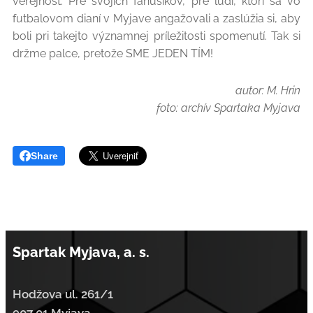
verejnosť. Pre svojich fanúšikov, pre ľudí, ktorí sa vo
futbalovom dianí v Myjave angažovali a zaslúžia si, aby
boli pri takejto významnej príležitosti spomenutí. Tak si
držme palce, pretože SME JEDEN TÍM!
autor: M. Hrin
foto: archív Spartaka Myjava
Share
Spartak Myjava, a. s.
Hodžova ul. 261/1
907 01 Myjava