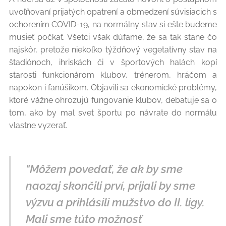
uvoľňovaní prijatých opatrení a obmedzení súvisiacich s
ochorením COVID-19, na normálny stav si ešte budeme
musieť počkať. Všetci však dúfame, že sa tak stane čo
najskôr, pretože niekoľko týždňový vegetatívny stav na
štadiónoch, ihriskách či v športových halách kopí
starosti funkcionárom klubov, trénerom, hráčom a
napokon i fanúšikom. Objavili sa ekonomické problémy,
ktoré vážne ohrozujú fungovanie klubov, debatuje sa o
tom, ako by mal svet športu po návrate do normálu
vlastne vyzerať.
"Môžem povedať, že ak by sme
naozaj skončili prví, prijali by sme
výzvu a prihlásili mužstvo do II. ligy.
Mali sme túto možnosť