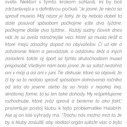
svete. Niektorí s týmto krokom súhlasili, iní by boli
zdržanlivejší a s definitívou počkali.
"Je jasné, že niečo sa
spraviť muselo. Môj názor je taký, že by nebolo dobré to
stále posúvať spôsobom počkajme ešte dva týždne,
počkajme ďalšie dva týždne... Každý súdny človek dnes
vidí, že sú oveľa náročnejšie veci, ktoré sa musia riešiť a
ktoré majú zásadný dopad na obyvateľov. Či už ide o
zatváranie firiem a prevádzok, o odstávku škôl a iných
zariadení, takže aj šport sa týmto skutočnostiam musel
prispôsobiť. Všetkým nám bolo jasné, že sa súťaž nedohrá
ani v máji a asi ani v júni. Tie diskusie, ktoré sa objavili, že
či by sa to nedalo spraviť spôsobom dohrávania ročníka
od leta do jesene alebo by sa hralo v nejakej inej,
skrátenej forme, to sú len také dohady. My rešpektujeme
rozhodnutie, ktoré zväz spravil a berieme to ako fakt,"
prezentuje postoj klubu k tejto problematike Halabrín.
Ale aj on isté výhrady má.
"Trochu nás možno mrzí to, že
by si kluby zaslúžili, aby riadiaci orgán súťaže viac o tejto