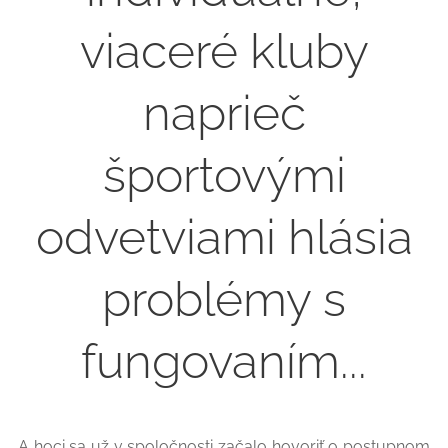
viaceré kluby
naprieč
športovými
odvetviami hlásia
problémy s
fungovaním...
A hoci sa už v spoločnosti začalo hovoriť o postupnom