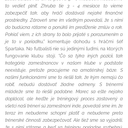
to vedieť plniť. Zhruba tie 3 - 4 mesiace to vieme
zabezpečiť tak, aby hráči dostávali nejaké finančné
prostriedky. Zároveň sme im všetkým povedali, že s nimi
do budúcna rátame a ponúkli im predĺženie zmlúv o rok.
Pokiaľ viem, z ich strany to bolo prijaté s porozumením a
je to v poriadku,"
komentuje dohodu s hráčmi šéf
Spartaka. No futbalisti nie sú jedinými ľuďmi, na ktorých
fungovanie klubu stojí.
"Čo sa týka iných pozícii, tak
kategória zamestnancov v našom klube v podstate
neexistuje, pretože pracujeme na amatérskej báze. S
našimi funkcionármi sme to riešili tak, že kým nemajú čo
robiť, nebudú dostávať žiadne odmeny. S trénermi
mládeže sme to riešili podobne. Marec sa ešte nejako
doplácal, ale keďže je tréningový proces zastavený a
všetci naši tréneri sú zamestnaní inde, povedali sme im, že
teraz im nebudeme schopní platiť a nebudeme preto
trénerské činnosti zabezpečovať. Ale tiež sme sa vyjadrili,
že s nimi rátame a keď sa tréningy poriadne rozbehnú,