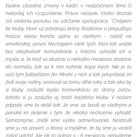
žiadne zásadné zmeny v kádri, v realizačnom tíme či
nebodaj ich rozpustenie. Práve naopak. Všetci dostali
od vedenia ponuku na udržanie spolupráce.
"Chápem
tie kluby, ktoré už zatvárajú brány štadiónov a prepúšťajú
hráčov alebo končia úplne so všetkým - zvlášť na
amatérskej úrovni. Nechápem však tých, ktorí tak urobili
bez akejkoľvek komunikácie s hráčmi, vyhodili ich a
myslia si, že keď sa situácia o niekoľko mesiacov dostane
do normálu, tak sa k nim nahrnie kopa iných. Nie je to
voči tým futbalistom fér. Mnohí z nich si tak privyrábali, iní
živili svoje rodiny, venovali sa tomu dlhé roky a tak ako by
si kluby zaslúžili lepšiu komunikáciu zo strany zväzu,
takisto si ju zaslúžia aj hráči každého klubu. V našom
prípade sme to riešili tak, že sme sa bavili so všetkými a
ponúkli im riešenie s tým, že nikoho nechceme vyhodiť.
Samozrejme, znížili sme výšku odmeňovania. Nastavili
sme ju na úroveň, o ktorej si myslíme, že by sme ju vedeli
zatiaľ udržať. Ale ak to potrvá 5 - 6 mesiacov, nebudeme