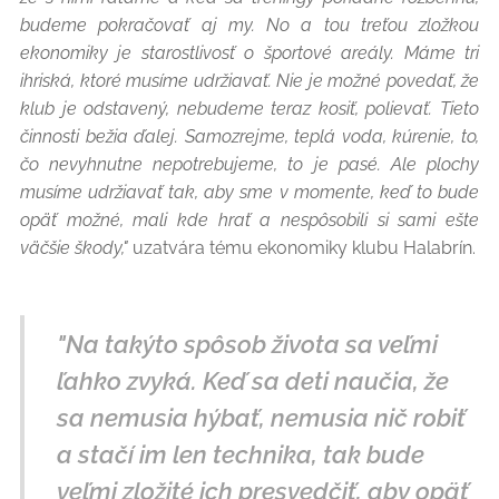
budeme pokračovať aj my. No a tou treťou zložkou
ekonomiky je starostlivosť o športové areály. Máme tri
ihriská, ktoré musíme udržiavať. Nie je možné povedať, že
klub je odstavený, nebudeme teraz kosiť, polievať. Tieto
činnosti bežia ďalej. Samozrejme, teplá voda, kúrenie, to,
čo nevyhnutne nepotrebujeme, to je pasé. Ale plochy
musíme udržiavať tak, aby sme v momente, keď to bude
opäť možné, mali kde hrať a nespôsobili si sami ešte
väčšie škody,"
uzatvára tému ekonomiky klubu Halabrín.
"Na takýto spôsob života sa veľmi
ľahko zvyká. Keď sa deti naučia, že
sa nemusia hýbať, nemusia nič robiť
a stačí im len technika, tak bude
veľmi zložité ich presvedčiť, aby opäť