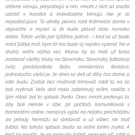
aktívne venujú, privyrábajú si ním, mnohí z nich sa snažia
udržať v kondícií a individuálne trénujú. Ale je to
nepostačujúce. To akoby plavec robil kotrmelce doma v
obývačke a myslel si, že bude plávať stále rovnako
dobre. Takže určite pár týždňov potrvá - i keď sa už bude
môcť futbal hrať, kým tá hra bude aj nejako vyzerať. No a
druhá, veľmi vážna vec, ktorou by sa mali už teraz
zaoberať všetky kluby na Slovensku, Slovenský futbalový
zväz, predstavitelia štátu, ministerstva školstva,
jednoducho všetci je, že dnes sú deti už dlhý čas doma a
ešte budú. Zostali bez možnosti trénovať, robiť to, na čo
boli zvyknutí. Veľa detí malo zabehnutý režim, rodičia s
tým rátali, bol to spôsob života. Dnes mnohí preferujú to,
aby boli niekde v izbe, pri počítači, komunikovali s
kamarátmi online, nanajvýš vyjdú na nejakú prechádzku
do prírody. Nemôžu sa stretávať a už vôbec nie hrať
futbal. Na takýto spôsob života sa veľmi ľahko zvyká. A
keď sa naučia, že sa nemusia hýbať, nemusia nič robiť a