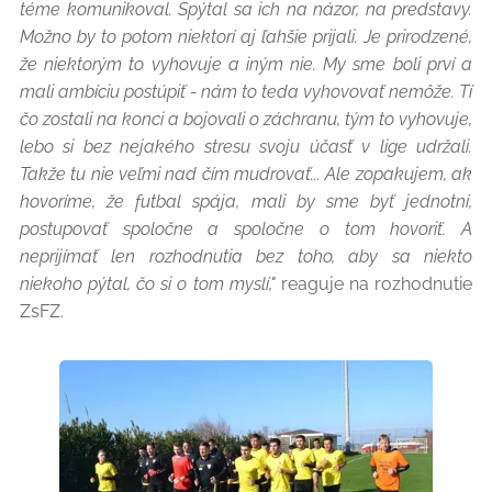
téme komunikoval. Spýtal sa ich na názor, na predstavy.
Možno by to potom niektorí aj ľahšie prijali. Je prirodzené,
že niektorým to vyhovuje a iným nie. My sme boli prví a
mali ambíciu postúpiť - nám to teda vyhovovať nemôže. Tí
čo zostali na konci a bojovali o záchranu, tým to vyhovuje,
lebo si bez nejakého stresu svoju účasť v lige udržali.
Takže tu nie veľmi nad čím mudrovať... Ale zopakujem, ak
hovoríme, že futbal spája, mali by sme byť jednotní,
postupovať spoločne a spoločne o tom hovoriť. A
neprijímať len rozhodnutia bez toho, aby sa niekto
niekoho pýtal, čo si o tom myslí,"
reaguje na rozhodnutie
ZsFZ.