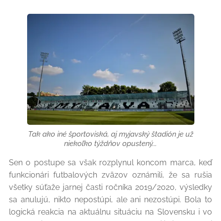
Tak ako iné športoviská, aj myjavský štadión je už
niekoľko týždňov opustený...
Sen o postupe sa však rozplynul koncom marca, keď
funkcionári futbalových zväzov oznámili, že sa rušia
všetky súťaže jarnej časti ročníka 2019/2020, výsledky
sa anulujú, nikto nepostúpi, ale ani nezostúpi. Bola to
logická reakcia na aktuálnu situáciu na Slovensku i vo