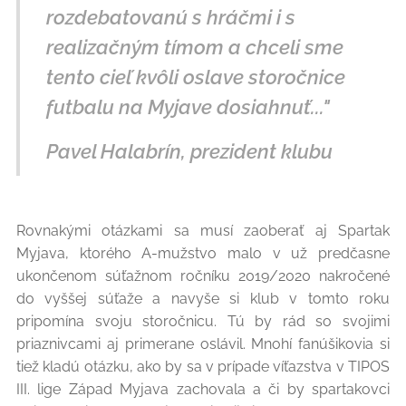
rozdebatovanú s hráčmi i s
realizačným tímom a chceli sme
tento cieľ kvôli oslave storočnice
futbalu na Myjave dosiahnuť..."
Pavel Halabrín, prezident klubu
Rovnakými otázkami sa musí zaoberať aj Spartak
Myjava, ktorého A-mužstvo malo v už predčasne
ukončenom súťažnom ročníku 2019/2020 nakročené
do vyššej súťaže a navyše si klub v tomto roku
pripomína svoju storočnicu. Tú by rád so svojimi
priaznivcami aj primerane oslávil. Mnohí fanúšikovia si
tiež kladú otázku, ako by sa v prípade víťazstva v TIPOS
III. lige Západ Myjava zachovala a či by spartakovci