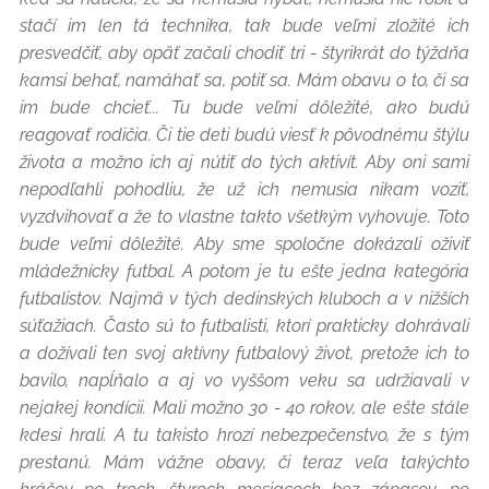
stačí im len tá technika, tak bude veľmi zložité ich
presvedčiť, aby opäť začali chodiť tri - štyrikrát do týždňa
kamsi behať, namáhať sa, potiť sa. Mám obavu o to, či sa
im bude chcieť... Tu bude veľmi dôležité, ako budú
reagovať rodičia. Či tie deti budú viesť k pôvodnému štýlu
života a možno ich aj nútiť do tých aktivít. Aby oni sami
nepodľahli pohodliu, že už ich nemusia nikam voziť,
vyzdvihovať a že to vlastne takto všetkým vyhovuje. Toto
bude veľmi dôležité. Aby sme spoločne dokázali oživiť
mládežnícky futbal. A potom je tu ešte jedna kategória
futbalistov. Najmä v tých dedinských kluboch a v nižších
súťažiach. Často sú to futbalisti, ktorí prakticky dohrávali
a dožívali ten svoj aktívny futbalový život, pretože ich to
bavilo, napĺňalo a aj vo vyššom veku sa udržiavali v
nejakej kondícii. Mali možno 30 - 40 rokov, ale ešte stále
kdesi hrali. A tu takisto hrozí nebezpečenstvo, že s tým
prestanú. Mám vážne obavy, či teraz veľa takýchto