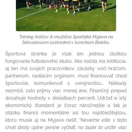
Tréning hráčov A-mužstva Spartaka Myjava na
februárovom sústredení v tureckom Beleku.
Športová stránka je však len jednou zložkou
fungovania futbalového klubu. Ako každá iná inštitúcia,
aj ten má svojich pracovníkov, záväzky voči hráčom,
partnerom, riadiacim orgánom, musí financovať chod
športovísk, komunikovať s verejnosťou... Náklady
nezmizli, zato príjmy viac menej áno. Finančný prepad
dosahuje hodnoty v desiatkach percent. Udržať si istý
ekonomický štandard je čoraz náročnejšie a tak je
otázka financií momentálne asi tou najdôležitejšou,
ktorú musia aj na Myjave riešiť.
"Nevieme ešte v tejto
chvíli straty úplne presne vyčísliť, no bude to určite viac