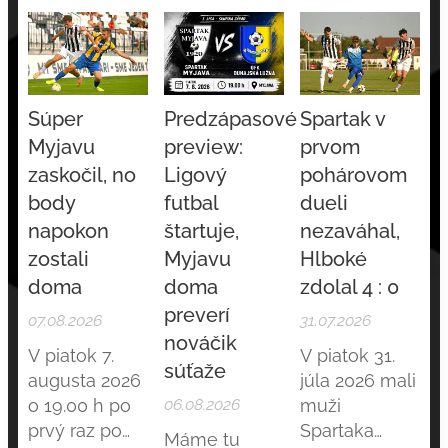
Súper
Predzápasové
Spartak v
Myjavu
preview:
prvom
zaskočil, no
Ligový
pohárovom
body
futbal
dueli
napokon
štartuje,
nezaváhal,
zostali
Myjavu
Hlboké
doma
doma
zdolal 4 : 0
preverí
07.08.2026
31.07.2026
nováčik
V piatok 7.
V piatok 31.
súťaže
augusta 2026
júla 2026 mali
o 19.00 h po
06.08.2026
muži
prvý raz po
Spartaka
Máme tu