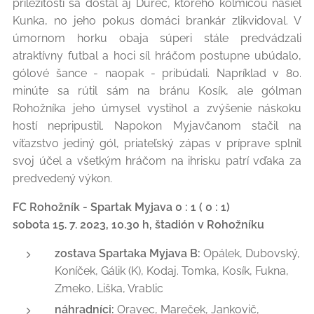
príležitosti sa dostal aj Durec, ktorého kolmicou našiel
Kunka, no jeho pokus domáci brankár zlikvidoval. V
úmornom horku obaja súperi stále predvádzali
atraktívny futbal a hoci síl hráčom postupne ubúdalo,
gólové šance - naopak - pribúdali. Napríklad v 80.
minúte sa rútil sám na bránu Kosík, ale gólman
Rohožníka jeho úmysel vystihol a zvýšenie náskoku
hostí nepripustil. Napokon Myjavčanom stačil na
víťazstvo jediný gól, priateľský zápas v príprave splnil
svoj účel a všetkým hráčom na ihrisku patrí vďaka za
predvedený výkon.
FC Rohožník - Spartak Myjava 0 : 1 ( 0 : 1)
sobota 15. 7. 2023, 10.30 h, štadión v Rohožníku
zostava Spartaka Myjava B:
Opálek, Dubovský,
Koníček, Gálik (K), Kodaj. Tomka, Kosík, Fukna,
Zmeko, Liška, Vrablic
náhradníci:
Oravec, Mareček, Jankovič,