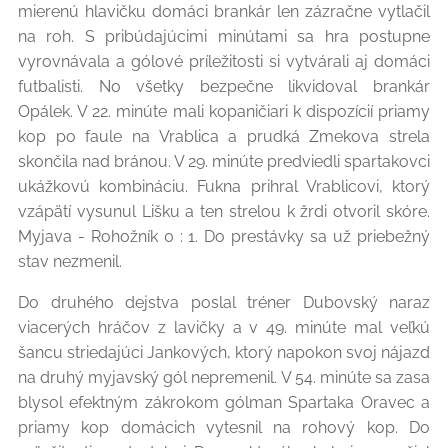
mierenú hlavičku domáci brankár len zázračne vytlačil
na roh. S pribúdajúcimi minútami sa hra postupne
vyrovnávala a gólové príležitosti si vytvárali aj domáci
futbalisti. No všetky bezpečne likvidoval brankár
Opálek. V 22. minúte mali kopaničiari k dispozícií priamy
kop po faule na Vrablica a prudká Zmekova strela
skončila nad bránou. V 29. minúte predviedli spartakovci
ukážkovú kombináciu. Fukna prihral Vrablicovi, ktorý
vzápätí vysunul Lišku a ten strelou k žrdi otvoril skóre.
Myjava - Rohožník 0 : 1. Do prestávky sa už priebežný
stav nezmenil.
Do druhého dejstva poslal tréner Dubovský naraz
viacerých hráčov z lavičky a v 49. minúte mal veľkú
šancu striedajúci Jankových, ktorý napokon svoj nájazd
na druhý myjavský gól nepremenil. V 54. minúte sa zasa
blysol efektným zákrokom gólman Spartaka Oravec a
priamy kop domácich vytesnil na rohový kop. Do