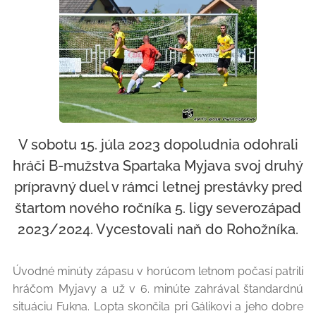
V sobotu 15. júla 2023 dopoludnia odohrali
hráči B-mužstva Spartaka Myjava svoj druhý
prípravný duel v rámci letnej prestávky pred
štartom nového ročníka 5. ligy severozápad
2023/2024. Vycestovali naň do Rohožníka.
Úvodné minúty zápasu v horúcom letnom počasí patrili
hráčom Myjavy a už v 6. minúte zahrával štandardnú
situáciu Fukna. Lopta skončila pri Gálikovi a jeho dobre