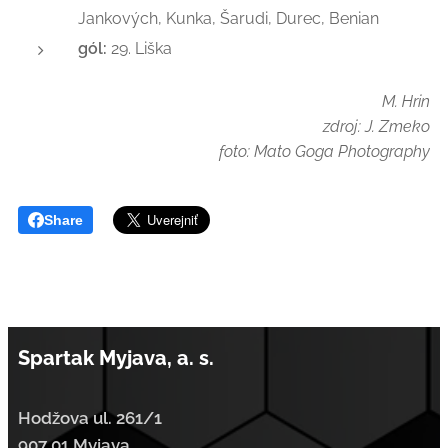
Jankových, Kunka, Šarudi, Durec, Benian
gól:
29. Liška
M. Hrin
zdroj: J. Zmeko
foto: Mato Goga Photography
Share
Spartak Myjava, a. s.
Hodžova ul. 261/1
907 01 Myjava