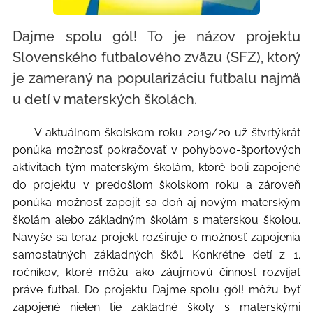
Dajme spolu gól! To je názov projektu
Slovenského futbalového zväzu (SFZ), ktorý
je zameraný na popularizáciu futbalu najmä
u detí v materských školách.
V aktuálnom školskom roku 2019/20 už štvrtýkrát
ponúka možnosť pokračovať v pohybovo-športových
aktivitách tým materským školám, ktoré boli zapojené
do projektu v predošlom školskom roku a zároveň
ponúka možnosť zapojiť sa doň aj novým materským
školám alebo základným školám s materskou školou.
Navyše sa teraz projekt rozširuje o možnosť zapojenia
samostatných základných škôl. Konkrétne detí z 1.
ročníkov, ktoré môžu ako záujmovú činnosť rozvíjať
práve futbal. Do projektu Dajme spolu gól! môžu byť
zapojené nielen tie základné školy s materskými