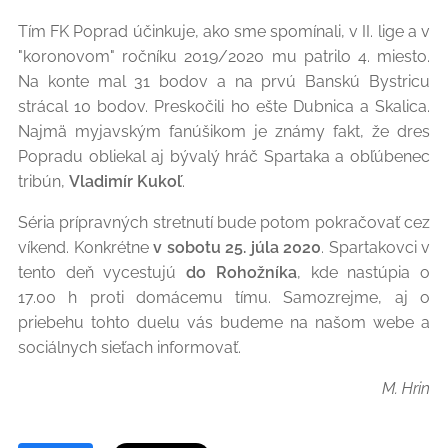
Tím FK Poprad účinkuje, ako sme spomínali, v II. lige a v
"koronovom" ročníku 2019/2020 mu patrilo 4. miesto.
Na konte mal 31 bodov a na prvú Banskú Bystricu
strácal 10 bodov. Preskočili ho ešte Dubnica a Skalica.
Najmä myjavským fanúšikom je známy fakt, že dres
Popradu obliekal aj bývalý hráč Spartaka a obľúbenec
tribún,
Vladimír Kukoľ
.
Séria prípravných stretnutí bude potom pokračovať cez
víkend. Konkrétne
v sobotu 25. júla 2020
. Spartakovci v
tento deň vycestujú
do Rohožníka
, kde nastúpia o
17.00 h proti domácemu tímu. Samozrejme, aj o
priebehu tohto duelu vás budeme na našom webe a
sociálnych sieťach informovať.
M. Hrin