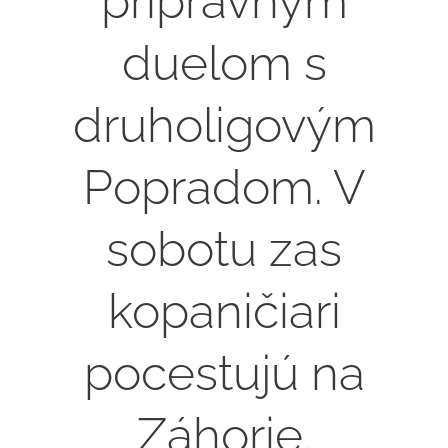
prípravným
duelom s
druholigovým
Popradom. V
sobotu zas
kopaničiari
pocestujú na
Záhorie.