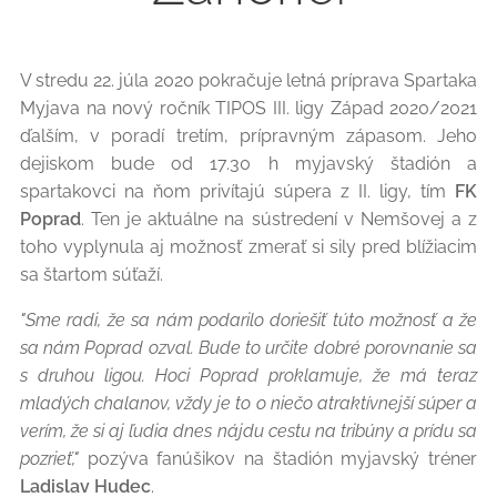
V stredu 22. júla 2020 pokračuje letná príprava Spartaka
Myjava na nový ročník TIPOS III. ligy Západ 2020/2021
ďalším, v poradí tretím, prípravným zápasom. Jeho
dejiskom bude od 17.30 h myjavský štadión a
spartakovci na ňom privítajú súpera z II. ligy, tím
FK
Poprad
. Ten je aktuálne na sústredení v Nemšovej a z
toho vyplynula aj možnosť zmerať si sily pred blížiacim
sa štartom súťaží.
"
Sme radi, že sa nám podarilo doriešiť túto možnosť a že
sa nám Poprad ozval. Bude to určite dobré porovnanie sa
s druhou ligou. Hoci Poprad proklamuje, že má teraz
mladých chalanov, vždy je to o niečo atraktívnejší súper a
verím, že si aj ľudia dnes nájdu cestu na tribúny a prídu sa
pozrieť,"
pozýva fanúšikov na štadión myjavský tréner
Ladislav Hudec
.