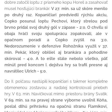
dobre zatočil loptu z priameho kopu Horeš a zasahovať
musel hosťujúci brankár.
V 27. min. sa už skóre menilo
po druhý raz. Kopaničiari predviedli rýchlu akciu,
Copko posunul loptu Pechovi, ktorý strelou pod
brvno pridal svoj druhý gól v zápase - 2:0. O chvíľu si
obaja hráči svoju spoluprácu zopakovali, ale v
opačnom poradí a Copko zvýšil na 3:0.
Nedorozumenie v defenzíve Rohožníka využil v 37.
min. Pekár, ktorý obišiel aj brankára a pohodlne
skóroval - 4:0. A to ešte stále nebolo všetko, päť
minút pred koncom I. dejstva hry sa trafil presne aj
navrátilec Ulrich - 5:0.
Do II. polčasu nastúpili kopaničiari s takmer kompletne
obmenenou zostavou a naďalej kontrolovali priebeh
hry. V 63. min. hlavičkoval mimo priestoru brány Svatík.
V 69. min. sa na pravej strane výborne uvoľnil Kóňa,
poslal dlhú prihrávku na opačnú stranu Flamíkovi,