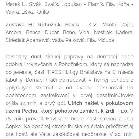
Mareš L., Sivák, Svatík, Lopušan - Flamík, Fila, Kóňa -
Vávra, Liška, Karika.
Zostava FC Rohožník
: Havlík - Kiss, Milota, Zajíc,
Ambra, Benca, Ducár, Beňo, Vida, Nestrák, Kadera.
Striedali: Adamovič, Valla, Palkovič, Fila, Mičuda.
Posledný duel zimnej prípravy na domácej pôde
odohrali Myjavčania s Rohožníkom, ktorý sa nachádza
po jesennej časti TIPOS III. ligy Bratislava na 6. mieste
tabuľky. Domáci hráči pokračovali v hernej pohode z
uplynulých stretnutí a od úvodu dominovali. Po
počiatočnom zastreľovaní v prvej desaťminútovke
prišla 12. min. a prvý gól.
Ulrich našiel v pokutovom
území Pechu, ktorý pohotovo zamieril k žrdi - 1:0.
V
16. min. preveril Havlíka v bráne hostí strelou z uhla
Copko. Na opačnej strane ihriska sa črtala príležitosť aj
pre hostí, ale Valla zakončoval nedôrazne. V 20. min.