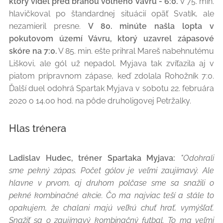
ktorý videl pred bránou voľného Vávru - 6:0.
V 75. min.
hlavičkoval po štandardnej situácií opäť Svatík, ale
nezamieril presne.
V 80. minúte našla lopta v
pokutovom území Vávru, ktorý uzavrel zápasové
skóre na 7:0.
V 85. min. ešte prihral Mareš nabehnutému
Liškovi, ale gól už nepadol. Myjava tak zvíťazila aj v
piatom prípravnom zápase, keď zdolala Rohožník 7:0.
Ďalší duel odohrá Spartak Myjava v sobotu 22. februára
2020 o 14.00 hod. na pôde druholigovej Petržalky.
Hlas trénera
Ladislav Hudec, tréner Spartaka Myjava:
"Odohrali
sme pekný zápas. Počet gólov je veľmi zaujímavý. Ale
hlavne v prvom, aj druhom polčase sme sa snažili o
pekné kombinačné akcie. Čo ma najviac teší a stále to
opakujem, že chalani majú veľkú chuť hrať, vymýšľať.
Snažiť sa o zaujímavý kombinačný futbal. To ma veľmi