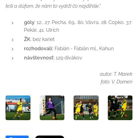
teší a dúfam, že nám to vydrží čo najdlhšie."
góly
: 12., 27. Pecha, 69., 80. Vávra, 28. Copko, 37.
Pekár, 41. Ulrich
ŽK
: bez kariet
rozhodovali:
Fabián - Fabián ml., Kahun
návštevnosť:
129 divákov
autor: T. Marek
foto:
V. Domen