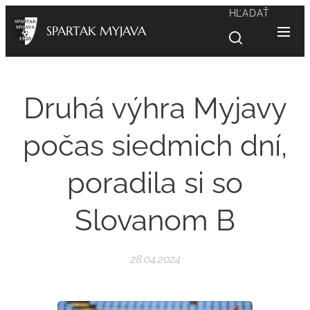
HĽADAŤ
SPARTAK MYJAVA
Druhá výhra Myjavy
počas siedmich dní,
poradila si so
Slovanom B
28.04.2024