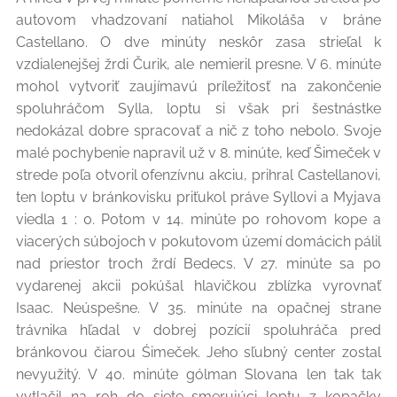
autovom vhadzovaní natiahol Mikoláša v bráne
Castellano. O dve minúty neskôr zasa strieľal k
vzdialenejšej žrdi Čurik, ale nemieril presne. V 6. minúte
mohol vytvoriť zaujímavú príležitosť na zakončenie
spoluhráčom Sylla, loptu si však pri šestnástke
nedokázal dobre spracovať a nič z toho nebolo. Svoje
malé pochybenie napravil už v 8. minúte, keď Šimeček v
strede poľa otvoril ofenzívnu akciu, prihral Castellanovi,
ten loptu v bránkovisku priťukol práve Syllovi a Myjava
viedla 1 : 0. Potom v 14. minúte po rohovom kope a
viacerých súbojoch v pokutovom území domácich pálil
nad priestor troch žrdí Bedecs. V 27. minúte sa po
vydarenej akcii pokúšal hlavičkou zblízka vyrovnať
Isaac. Neúspešne. V 35. minúte na opačnej strane
trávnika hľadal v dobrej pozícií spoluhráča pred
bránkovou čiarou Śimeček. Jeho sľubný center zostal
nevyužitý. V 40. minúte gólman Slovana len tak tak
vytlačil na roh do siete smerujúci loptu z kopačky