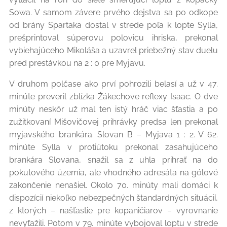
Sowa. V samom závere prvého dejstva sa po odkope
od brány Spartaka dostal v strede poľa k lopte Sylla,
prešprintoval súperovu polovicu ihriska, prekonal
vybiehajúceho Mikoláša a uzavrel priebežný stav duelu
pred prestávkou na 2 : 0 pre Myjavu.
V druhom polčase ako prví pohrozili belasí a už v 47.
minúte preveril zblízka Žákechove reflexy Isaac. O dve
minúty neskôr už mal ten istý hráč viac šťastia a po
zužitkovaní Mišovičovej prihrávky predsa len prekonal
myjavského brankára. Slovan B – Myjava 1 : 2. V 62.
minúte Sylla v protiútoku prekonal zasahujúceho
brankára Slovana, snažil sa z uhla prihrať na do
pokutového územia, ale vhodného adresáta na gólové
zakončenie nenašiel. Okolo 70. minúty mali domáci k
dispozícií niekoľko nebezpečných štandardných situácií,
z ktorých – našťastie pre kopaničiarov – vyrovnanie
nevyťažili. Potom v 79. minúte vybojoval loptu v strede