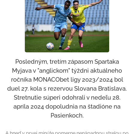
Posledným, tretím zápasom Spartaka
Myjava v "anglickom" týždni aktuálneho
ročníka MONACObet ligy 2023/2024 bol
duel 27. kola s rezervou Slovana Bratislava.
Stretnutie súperi odohrali v nedeľu 28.
apríla 2024 dopoludnia na štadióne na
Pasienkoch.
A hneď v prvej minúte pomerne nenápadnou strelou po