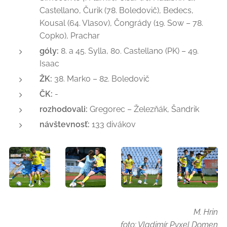
Castellano, Čurik (78. Boledovič), Bedecs,
Kousal (64. Vlasov), Čongrády (19. Sow – 78.
Copko), Prachar
góly:
8. a 45. Sylla, 80. Castellano (PK) – 49.
Isaac
ŽK:
38. Marko – 82. Boledovič
ČK:
-
rozhodovali:
Gregorec – Železňák, Šandrik
návštevnosť:
133 divákov
M. Hrin
foto: Vladimír Pyxel Domen