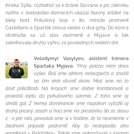
ihriska Sylla, rozbehol sa k bráne Slovana a po zákroku
naňho v šestnástke domácich ukázal hlavný arbiter na
biely bod. Pokutový kop v 80. minúte premenil
Castellano a Spartak znova viedol o dva góly. Do konca
stretnutia sa už stav nezmenil a Myjava si tak
zaknihovala druhú výhru za posledných sedem dní.
Volodymyr Vasylyev, asistent trénera
Spartaka Myjava:
"Prvý polčas nám dnes
vyšiel. Boli sme aktívni, nebezpeční a snažili
sa čím skôr otvoriť skóre. Mali sme na to
dosť príležitostí. Na krajoch sme dobre kombinovali a
posielali loptu do pokutového územia. Z toho sme aj
strelili gól. Z hernej dominancie sme napokon vyťažili aj
druhý presný zásah a hoci sme na prestávku išli za stavu
2 : 0 pre nás, povedali sme si v kabíne, že to nesmieme v
žiadnom prípade podceniť. Aby to nedopadlo ako
napríklad s Petržalkou. Takže sme pokračovali s jasným