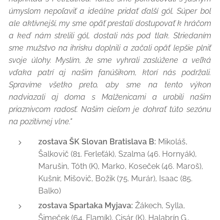
úmyslom nepoľaviť a ideálne pridať ďalší gól. Súper bol
ale aktívnejší, my sme opäť prestali dostupovať k hráčom
a keď nám strelili gól, dostali nás pod tlak. Striedaním
sme mužstvo na ihrisku doplnili a začali opäť lepšie plniť
svoje úlohy. Myslím, že sme vyhrali zaslúžene a veľká
vďaka patrí aj našim fanúšikom, ktorí nás podržali.
Spravíme všetko preto, aby sme na tento výkon
nadviazali aj doma s Malženicami a urobili našim
priaznivcom radosť. Našim cieľom je dohrať túto sezónu
na pozitívnej vlne."
zostava ŠK Slovan Bratislava B:
Mikoláš,
Šalkovič (81. Ferleťák), Szalma (46. Hornyák),
Marušin, Tóth (K), Marko, Koseček (46. Maroš),
Kušnír, Mišovič, Božik (75. Murár), Isaac (85.
Balko)
zostava Spartaka Myjava:
Žákech, Sylla,
Šimeček (64. Flamík), Cisár (K), Halabrín G.,