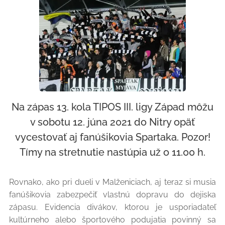
Na zápas 13. kola TIPOS III. ligy Západ môžu
v sobotu 12. júna 2021 do Nitry opäť
vycestovať aj fanúšikovia Spartaka. Pozor!
Tímy na stretnutie nastúpia už o 11.00 h.
Rovnako, ako pri dueli v Malženiciach, aj teraz si musia
fanúšikovia zabezpečiť vlastnú dopravu do dejiska
zápasu. Evidencia divákov, ktorou je usporiadateľ
kultúrneho alebo športového podujatia povinný sa