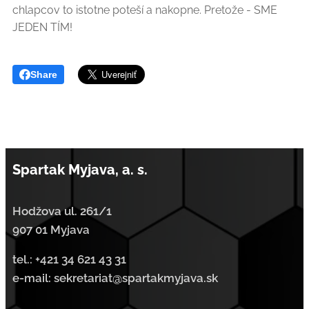
chlapcov to istotne poteší a nakopne. Pretože - SME
JEDEN TÍM!
Share
Spartak Myjava, a. s.
Hodžova ul. 261/1
907 01 Myjava
tel.:
+421 34 621 43 31
e-mail: sekretariat@spartakmyjava.sk