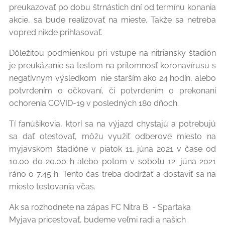
preukazovať po dobu štrnástich dní od termínu konania
akcie, sa bude realizovať na mieste. Takže sa netreba
vopred nikde prihlasovať.
Dôležitou podmienkou pri vstupe na nitriansky štadión
je preukázanie sa testom na prítomnosť koronavírusu s
negatívnym výsledkom nie starším ako 24 hodín, alebo
potvrdením o očkovaní, či potvrdením o prekonaní
ochorenia COVID-19 v posledných 180 dňoch.
Tí fanúšikovia, ktorí sa na výjazd chystajú a potrebujú
sa dať otestovať, môžu využiť odberové miesto na
myjavskom štadióne v piatok 11. júna 2021 v čase od
10.00 do 20.00 h alebo potom v sobotu 12. júna 2021
ráno o 7.45 h. Tento čas treba dodržať a dostaviť sa na
miesto testovania včas.
Ak sa rozhodnete na zápas FC Nitra B - Spartaka
Myjava pricestovať, budeme veľmi radi a našich