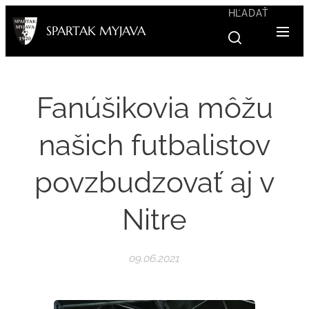
HĽADAŤ
SPARTAK MYJAVA
Fanúšikovia môžu
našich futbalistov
povzbudzovať aj v
Nitre
09.06.2021