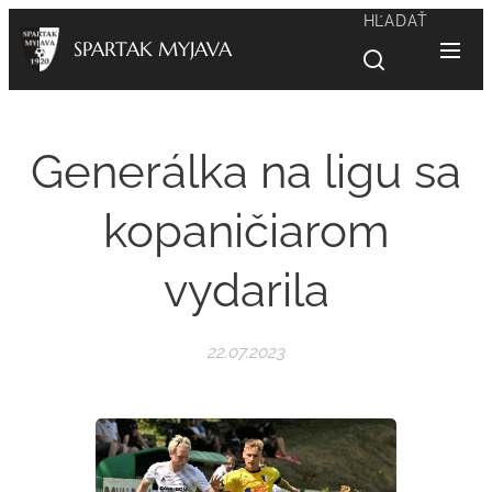
HĽADAŤ
SPARTAK MYJAVA
Generálka na ligu sa
kopaničiarom
vydarila
22.07.2023