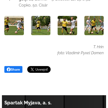
Copko, 50. Cisár
T. Hrin
foto: Vladimír Pyxel Domen
Share
Spartak Myjava, a. s.