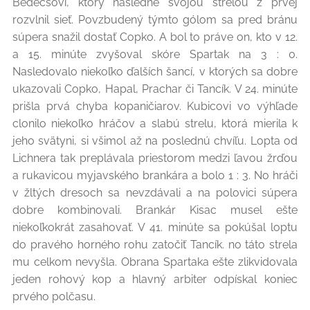
Bedecsovi, ktorý následne svojou strelou z prvej
rozvlnil sieť. Povzbudený týmto gólom sa pred bránu
súpera snažil dostať Copko. A bol to práve on, kto v 12.
a 15. minúte zvyšoval skóre Spartak na 3 : 0.
Nasledovalo niekoľko ďalších šancí, v ktorých sa dobre
ukazovali Copko, Hapal, Prachar či Tancík. V 24. minúte
prišla prvá chyba kopaničiarov. Kubicovi vo výhľade
clonilo niekoľko hráčov a slabú strelu, ktorá mierila k
jeho svätyni, si všimol až na poslednú chvíľu. Lopta od
Lichnera tak preplávala priestorom medzi ľavou žrďou
a rukavicou myjavského brankára a bolo 1 : 3. No hráči
v žltých dresoch sa nevzdávali a na polovici súpera
dobre kombinovali. Brankár Kisac musel ešte
niekoľkokrát zasahovať. V 41. minúte sa pokúšal loptu
do pravého horného rohu zatočiť Tancík. no táto strela
mu celkom nevyšla. Obrana Spartaka ešte zlikvidovala
jeden rohový kop a hlavný arbiter odpískal koniec
prvého polčasu.