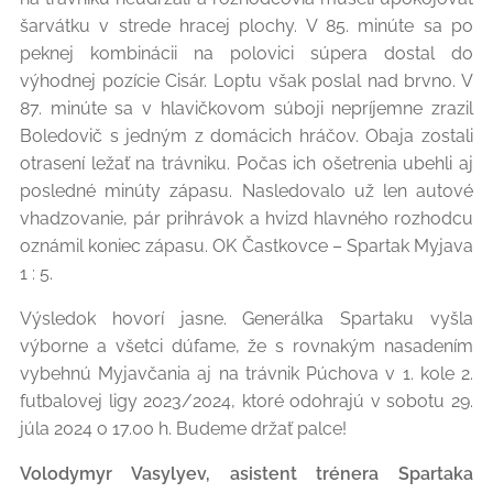
šarvátku v strede hracej plochy. V 85. minúte sa po
peknej kombinácii na polovici súpera dostal do
výhodnej pozície Cisár. Loptu však poslal nad brvno. V
87. minúte sa v hlavičkovom súboji nepríjemne zrazil
Boledovič s jedným z domácich hráčov. Obaja zostali
otrasení ležať na trávniku. Počas ich ošetrenia ubehli aj
posledné minúty zápasu. Nasledovalo už len autové
vhadzovanie, pár prihrávok a hvizd hlavného rozhodcu
oznámil koniec zápasu. OK Častkovce – Spartak Myjava
1 : 5.
Výsledok hovorí jasne. Generálka Spartaku vyšla
výborne a všetci dúfame, že s rovnakým nasadením
vybehnú Myjavčania aj na trávnik Púchova v 1. kole 2.
futbalovej ligy 2023/2024, ktoré odohrajú v sobotu 29.
júla 2024 o 17.00 h. Budeme držať palce!
Volodymyr Vasylyev, asistent trénera Spartaka