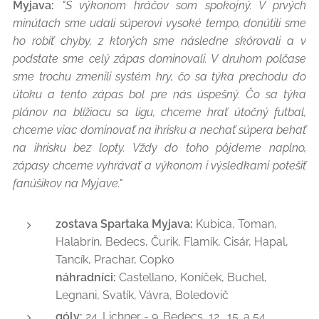
Myjava:
"S výkonom hráčov som spokojný. V prvých
minútach sme udali súperovi vysoké tempo, donútili sme
ho robiť chyby, z ktorých sme následne skórovali a v
podstate sme celý zápas dominovali. V druhom polčase
sme trochu zmenili systém hry, čo sa týka prechodu do
útoku a tento zápas bol pre nás úspešný. Čo sa týka
plánov na blížiacu sa ligu, chceme hrať útočný futbal,
chceme viac dominovať na ihrisku a nechať súpera behať
na ihrisku bez lopty. Vždy do toho pôjdeme naplno,
zápasy chceme vyhrávať a výkonom i výsledkami potešiť
fanúšikov na Myjave."
zostava Spartaka Myjava:
Kubica, Toman,
Halabrín, Bedecs, Čurik, Flamík, Cisár, Hapal,
Tancík, Prachar, Copko
náhradníci:
Castellano, Koníček, Buchel,
Legnani, Svatík, Vávra, Boledovič
góly:
24. Lichner - 9. Bedecs, 12., 15. a 54.