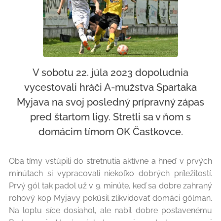
V sobotu 22. júla 2023 dopoludnia
vycestovali hráči A-mužstva Spartaka
Myjava na svoj posledný prípravný zápas
pred štartom ligy. Stretli sa v ňom s
domácim tímom OK Častkovce.
Oba tímy vstúpili do stretnutia aktívne a hneď v prvých
minútach si vypracovali niekoľko dobrých príležitostí.
Prvý gól tak padol už v 9. minúte, keď sa dobre zahraný
rohový kop Myjavy pokúsil zlikvidovať domáci gólman.
Na loptu síce dosiahol, ale nabil dobre postavenému