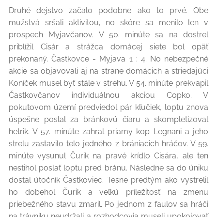
Druhé dejstvo začalo podobne ako to prvé. Obe
mužstvá sršali aktivitou, no skóre sa menilo len v
prospech Myjavčanov. V 50. minúte sa na dostrel
priblížil Cisár a strážca domácej siete bol opäť
prekonaný. Častkovce - Myjava 1 : 4. No nebezpečné
akcie sa objavovali aj na strane domácich a striedajúci
Koníček musel byť stále v strehu. V 54. minúte prekvapil
Častkovčanov individuálnou akciou Copko. V
pokutovom území predviedol pár kľučiek, loptu znova
úspešne poslal za bránkovú čiaru a skompletizoval
hetrik. V 57. minúte zahral priamy kop Legnani a jeho
strelu zastavilo telo jedného z brániacich hráčov. V 59.
minúte vysunul Čurik na pravé krídlo Cisára, ale ten
nestihol poslať loptu pred bránu. Následne sa do úniku
dostal útočník Častkoviec. Tesne predtým ako vystrelil
ho dobehol Čurik a veľkú príležitosť na zmenu
priebežného stavu zmaril. Po jednom z faulov sa hráči
na trávniku neudržali a rozhodcovia museli upokojovať