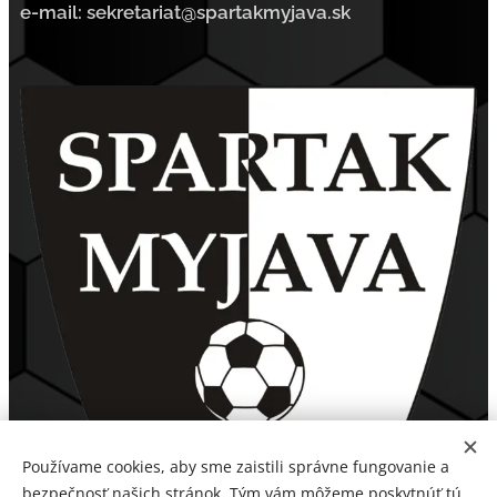
e-mail: sekretariat@spartakmyjava.sk
Používame cookies, aby sme zaistili správne fungovanie a
bezpečnosť našich stránok. Tým vám môžeme poskytnúť tú