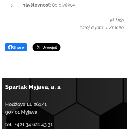
návštevnosť:
80 divákov
M. Hrin
zdroj a foto: J. Zmeko
Share
Spartak Myjava, a. s.
Hodžova ul. 261/1
907 01 Myjava
tel.:
+421 34 621 43 31