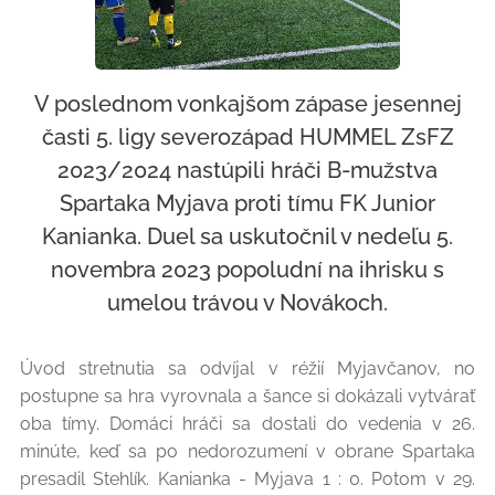
V poslednom vonkajšom zápase jesennej
časti 5. ligy severozápad HUMMEL ZsFZ
2023/2024 nastúpili hráči B-mužstva
Spartaka Myjava proti tímu FK Junior
Kanianka. Duel sa uskutočnil v nedeľu 5.
novembra 2023 popoludní na ihrisku s
umelou trávou v Novákoch.
Úvod stretnutia sa odvíjal v réžií Myjavčanov, no
postupne sa hra vyrovnala a šance si dokázali vytvárať
oba tímy. Domáci hráči sa dostali do vedenia v 26.
minúte, keď sa po nedorozumení v obrane Spartaka
presadil Stehlík. Kanianka - Myjava 1 : 0. Potom v 29.