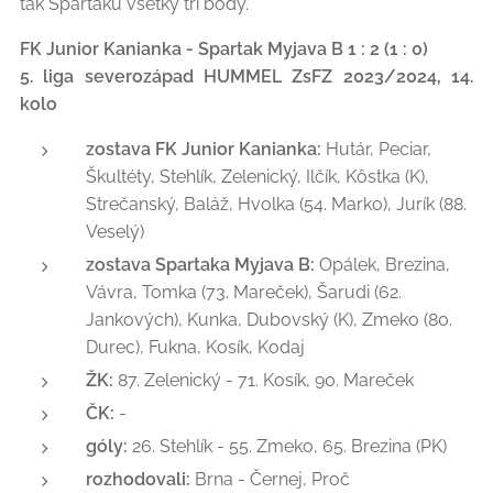
tak Spartaku všetky tri body.
FK Junior Kanianka - Spartak Myjava B 1 : 2 (1 : 0)
5. liga severozápad HUMMEL ZsFZ 2023/2024, 14.
kolo
zostava FK Junior Kanianka:
Hutár, Peciar,
Škultéty, Stehlík, Zelenický, Ilčík, Kôstka (K),
Strečanský, Baláž, Hvolka (54. Marko), Jurík (88.
Veselý)
zostava Spartaka Myjava B:
Opálek, Brezina,
Vávra, Tomka (73. Mareček), Šarudi (62.
Jankových), Kunka, Dubovský (K), Zmeko (80.
Durec), Fukna, Kosík, Kodaj
ŽK:
87. Zelenický - 71. Kosík, 90. Mareček
ČK:
-
góly:
26. Stehlík - 55. Zmeko, 65. Brezina (PK)
rozhodovali:
Brna - Černej, Proč