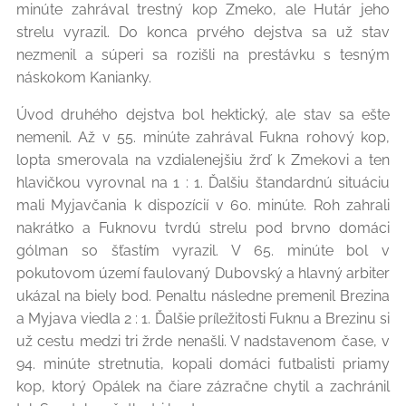
minúte zahrával trestný kop Zmeko, ale Hutár jeho
strelu vyrazil. Do konca prvého dejstva sa už stav
nezmenil a súperi sa rozišli na prestávku s tesným
náskokom Kanianky.
Úvod druhého dejstva bol hektický, ale stav sa ešte
nemenil. Až v 55. minúte zahrával Fukna rohový kop,
lopta smerovala na vzdialenejšiu žrď k Zmekovi a ten
hlavičkou vyrovnal na 1 : 1. Ďalšiu štandardnú situáciu
mali Myjavčania k dispozícií v 60. minúte. Roh zahrali
nakrátko a Fuknovu tvrdú strelu pod brvno domáci
gólman so šťastím vyrazil. V 65. minúte bol v
pokutovom území faulovaný Dubovský a hlavný arbiter
ukázal na biely bod. Penaltu následne premenil Brezina
a Myjava viedla 2 : 1. Ďalšie príležitosti Fuknu a Brezinu si
už cestu medzi tri žrde nenašli. V nadstavenom čase, v
94. minúte stretnutia, kopali domáci futbalisti priamy
kop, ktorý Opálek na čiare zázračne chytil a zachránil