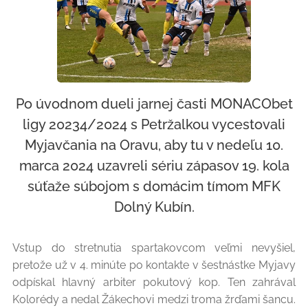
Po úvodnom dueli jarnej časti MONACObet
ligy 20234/2024 s Petržalkou vycestovali
Myjavčania na Oravu, aby tu v nedeľu 10.
marca 2024 uzavreli sériu zápasov 19. kola
súťaže súbojom s domácim tímom MFK
Dolný Kubín.
Vstup do stretnutia spartakovcom veľmi nevyšiel,
pretože už v 4. minúte po kontakte v šestnástke Myjavy
odpískal hlavný arbiter pokutový kop. Ten zahrával
Kolorédy a nedal Žákechovi medzi troma žrďami šancu.