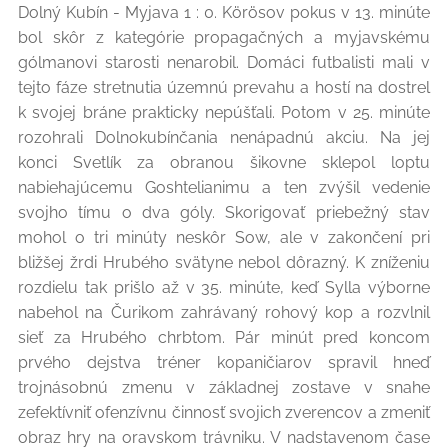
Dolný Kubín - Myjava 1 : 0. Körösov pokus v 13. minúte
bol skôr z kategórie propagačných a myjavskému
gólmanovi starosti nenarobil. Domáci futbalisti mali v
tejto fáze stretnutia územnú prevahu a hostí na dostrel
k svojej bráne prakticky nepúšťali. Potom v 25. minúte
rozohrali Dolnokubínčania nenápadnú akciu. Na jej
konci Svetlík za obranou šikovne sklepol loptu
nabiehajúcemu Goshtelianimu a ten zvýšil vedenie
svojho tímu o dva góly. Skorigovať priebežný stav
mohol o tri minúty neskôr Sow, ale v zakončení pri
bližšej žrdi Hrubého svätyne nebol dôrazný. K zníženiu
rozdielu tak prišlo až v 35. minúte, keď Sylla výborne
nabehol na Čurikom zahrávaný rohový kop a rozvlnil
sieť za Hrubého chrbtom. Pár minút pred koncom
prvého dejstva tréner kopaničiarov spravil hneď
trojnásobnú zmenu v základnej zostave v snahe
zefektívniť ofenzívnu činnosť svojich zverencov a zmeniť
obraz hry na oravskom trávniku. V nadstavenom čase