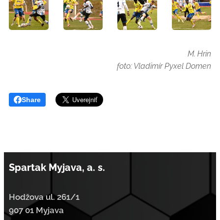
M. Hrin
foto: Vladimír Pyxel Domen
Share
Spartak Myjava, a. s.
Hodžova ul. 261/1
907 01 Myjava