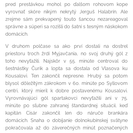
pred prestávkou mohol po ďalšom rohovom kope
vyrovnať skóre nikým nekrytý Jerguš Halabrín. Ale
zrejme sám prekvapený touto šancou nezareagoval
správne a súperi sa rozišli do šatní s tesným náskokom
domácich.
V druhom polčase sa ako prví dostali na dostrel
priestoru troch žrdí Myjavčania, no svoj druhý gól z
toho nevyťažili. Najskôr v 55. minúte centroval do
šestnástky Čurik a lopta sa dostala od Vlasova ku
Kousalovi. Ten zakončil nepresne. Hrubý sa potom
blysol dôležitým zákrokom v 60. minúte po Syllovom
centri, ktorý mieril k dobre postavenému Kousalovi.
Vyrovnávajúci gól spartakovci nevyťažili ani v 75.
minúte po sľubne zahranej štandardnej situácií, keď
kapitán Cisár zakončil len do náruče brankára
domácich. Snaha o dobíjanie dolnokubínskej svätyne
pokračovala až do záverečných minút poznačených