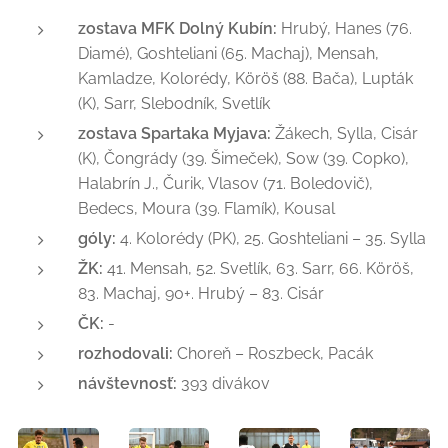
zostava MFK Dolný Kubín:
Hrubý, Hanes (76.
Diamé), Goshteliani (65. Machaj), Mensah,
Kamladze, Kolorédy, Köröš (88. Bača), Lupták
(K), Sarr, Slebodník, Svetlík
zostava Spartaka Myjava:
Žákech, Sylla, Cisár
(K), Čongrády (39. Šimeček), Sow (39. Copko),
Halabrín J., Čurik, Vlasov (71. Boledovič),
Bedecs, Moura (39. Flamík), Kousal
góly:
4. Kolorédy (PK), 25. Goshteliani – 35. Sylla
ŽK:
41. Mensah, 52. Svetlík, 63. Sarr, 66. Köröš,
83. Machaj, 90+. Hrubý – 83. Cisár
ČK:
-
rozhodovali:
Choreň – Roszbeck, Pacák
návštevnosť:
393 divákov