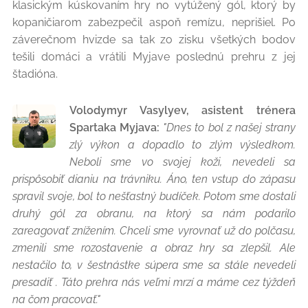
klasickým kúskovaním hry no vytúžený gól, ktorý by
kopaničiarom zabezpečil aspoň remízu, neprišiel. Po
záverečnom hvizde sa tak zo zisku všetkých bodov
tešili domáci a vrátili Myjave poslednú prehru z jej
štadióna.
Volodymyr Vasylyev, asistent trénera
Spartaka Myjava:
"Dnes to bol z našej strany
zlý výkon a dopadlo to zlým výsledkom.
Neboli sme vo svojej koži, nevedeli sa
prispôsobiť dianiu na trávniku. Áno, ten vstup do zápasu
spravil svoje, bol to nešťastný budíček. Potom sme dostali
druhý gól za obranu, na ktorý sa nám podarilo
zareagovať znížením. Chceli sme vyrovnať už do polčasu,
zmenili sme rozostavenie a obraz hry sa zlepšil. Ale
nestačilo to, v šestnástke súpera sme sa stále nevedeli
presadiť . Táto prehra nás veľmi mrzí a máme cez týždeň
na čom pracovať."