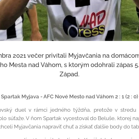
bra 2021 večer privítali Myjavčania na domáco
 Mesta nad Váhom, s ktorým odohrali zápas 5. ko
Západ.
Spartak Myjava - AFC Nové Mesto nad Váhom 2 : 1 (2 : 0)
ovský duel v rámci jedného týždňa, pretože v stredu
kolo súťaže. V ňom Spartak vycestoval do Beluše, ktorej n
 chceli Myjavčania napraviť chuť a získať ďalšie body do tab