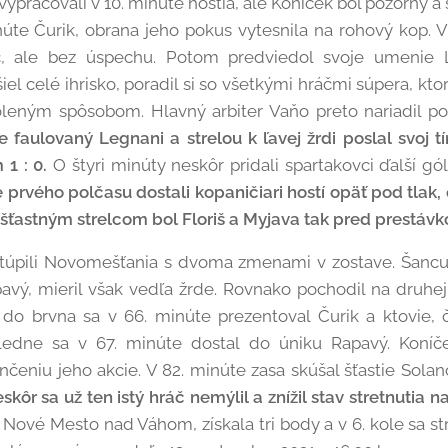
 vypracovali v 10. minúte hostia, ale Koníček bol pozorný a 
núte Čurik, obrana jeho pokus vytesnila na rohový kop. V
c, ale bez úspechu. Potom predviedol svoje umenie
 celé ihrisko, poradil si so všetkými hráčmi súpera, ktorí
oleným spôsobom. Hlavný arbiter Vaňo preto nariadil p
e faulovaný Legnani a strelou k ľavej žrdi poslal svoj 
1 : 0.
O štyri minúty neskôr pridali spartakovci ďalší gó
 prvého polčasu dostali kopaničiari hostí opäť pod tlak,
astným strelcom bol Floriš a Myjava tak pred prestávkou
túpili Novomešťania s dvoma zmenami v zostave. Šancu
avý, mieril však vedľa žrde. Rovnako pochodil na druhe
 do brvna sa v 66. minúte prezentoval Čurik a ktovie, č
sledne sa v 67. minúte dostal do úniku Rapavý. Koníč
nčeniu jeho akcie. V 82. minúte zasa skúšal šťastie Solan
kôr sa už ten istý hráč nemýlil a znížil stav stretnutia na 
Nové Mesto nad Váhom, získala tri body a v 6. kole sa s