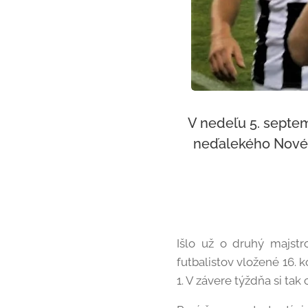
V nedeľu 5. septem
neďalekého Nového
Išlo už o druhý majstr
futbalistov vložené 16. 
1. V závere týždňa si tak