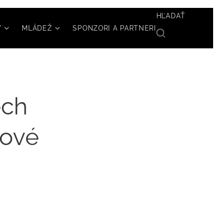
HĽADAŤ
Y
MLÁDEŽ
SPONZORI A PARTNERI
ech
Nové