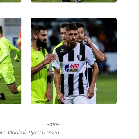
-mh-
oto: Vladimír Pyxel Domen