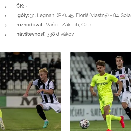
ČK:
-
góly:
31. Legnani (PK), 45. Floriš (vlastný) - 84. Sol
rozhodovali:
Vaňo - Žákech, Čaja
návštevnosť:
338 divákov