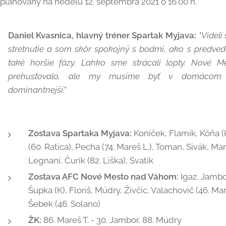
aplánovaný na nedeľu 12. septembra 2021 o 16.00 h.
Daniel Kvasnica, hlavný tréner Spartak Myjava:
"Videl
stretnutie a som skôr spokojný s bodmi, ako s predve
také horšie fázy. Ľahko sme strácali lopty. Nové 
prehusťovalo, ale my musíme byť v domácom pr
dominantnejší."
Zostava Spartaka Myjava:
Koníček, Flamík, Kóňa (K)
(60. Ratica), Pecha (74. Mareš L.), Toman, Sivák, Mart
Legnani, Čurik (82. Liška), Svatík
Zostava AFC Nové Mesto nad Váhom:
Igaz, Jambo
Šupka (K), Floriš, Múdry, Živčic, Valachovič (46. Ma
Šebek (46. Solano)
ŽK:
86. Mareš T. - 30. Jambor, 88. Múdry