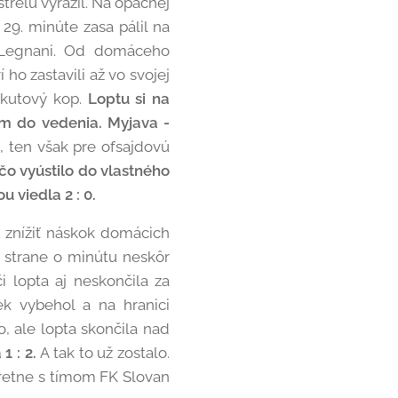
strelu vyrazil. Na opačnej
 29. minúte zasa pálil na
 Legnani. Od domáceho
 ho zastavili až vo svojej
okutový kop.
Loptu si na
tím do vedenia. Myjava -
l, ten však pre ofsajdovú
 čo vyústilo do vlastného
 viedla 2 : 0.
 znížiť náskok domácich
j strane o minútu neskôr
i lopta aj neskončila za
ek vybehol a na hranici
o, ale lopta skončila nad
1 : 2.
A tak to už zostalo.
tretne s tímom FK Slovan