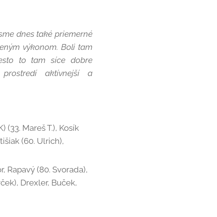
i sme dnes také priemerné
deným výkonom. Boli tam
Mesto to tam síce dobre
ostredí aktívnejší a
 (33. Mareš T.), Kosík
išiak (60. Ulrich),
r, Rapavý (80. Svorada),
rček), Drexler, Buček,