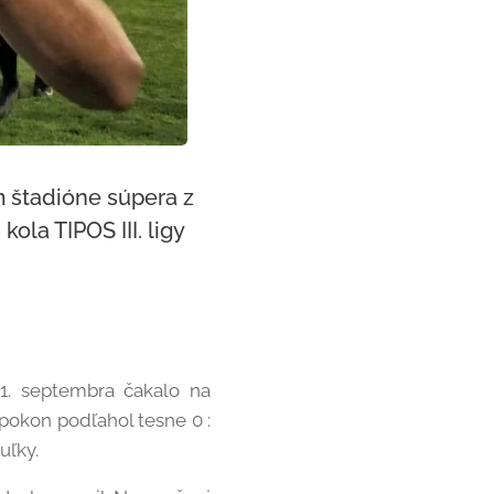
m štadióne súpera z
la TIPOS III. ligy
 1. septembra čakalo na
apokon podľahol tesne 0 :
uľky.