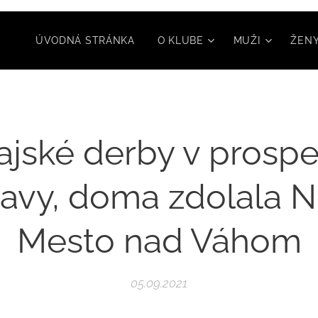
ÚVODNÁ STRÁNKA
O KLUBE
MUŽI
ŽEN
ajské derby v prosp
avy, doma zdolala 
Mesto nad Váhom
05.09.2021