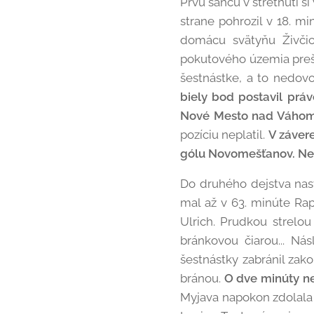
Prvú šancu v stretnutí si
strane pohrozil v 18. mi
domácu svätyňu Živči
pokutového územia prešiel
šestnástke, a to nedov
biely bod postavil práv
Nové Mesto nad Váhom 
pozíciu neplatil.
V závere
gólu Novomešťanov. Nešť
Do druhého dejstva nas
mal až v 63. minúte Rap
Ulrich. Prudkou strelou
bránkovou čiarou... Ná
šestnástky zabránil zako
bránou.
O dve minúty nes
Myjava napokon zdolala 