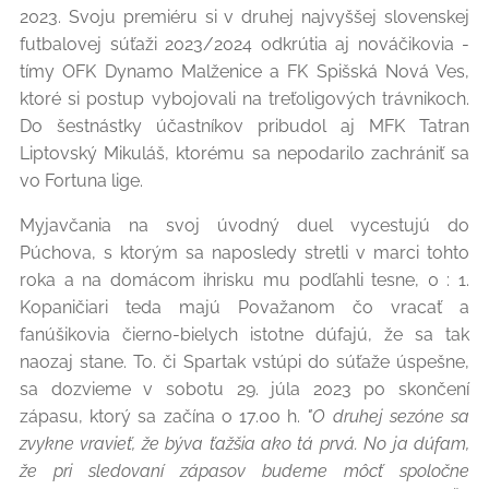
2023. Svoju premiéru si v druhej najvyššej slovenskej
futbalovej súťaži 2023/2024 odkrútia aj nováčikovia -
tímy OFK Dynamo Malženice a FK Spišská Nová Ves,
ktoré si postup vybojovali na treťoligových trávnikoch.
Do šestnástky účastníkov pribudol aj MFK Tatran
Liptovský Mikuláš, ktorému sa nepodarilo zachrániť sa
vo Fortuna lige.
Myjavčania na svoj úvodný duel vycestujú do
Púchova, s ktorým sa naposledy stretli v marci tohto
roka a na domácom ihrisku mu podľahli tesne, 0 : 1.
Kopaničiari teda majú Považanom čo vracať a
fanúšikovia čierno-bielych istotne dúfajú, že sa tak
naozaj stane. To. či Spartak vstúpi do súťaže úspešne,
sa dozvieme v sobotu 29. júla 2023 po skončení
zápasu, ktorý sa začína o 17.00 h.
"O druhej sezóne sa
zvykne vravieť, že býva ťažšia ako tá prvá. No ja dúfam,
že pri sledovaní zápasov budeme môcť spoločne