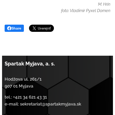
M. Hrin
foto: Vladimír Pyxel Domen
Share
Spartak Myjava, a. s.
Hodžova ul. 261/1
907 01 Myjava
tel.:
+421 34 621 43 31
e-mail: sekretariat@spartakmyjava.sk