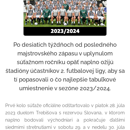
Po desiatich týždňoch od posledného
majstrovského zápasu v uplynulom
súťažnom ročníku opäť naplno ožijú
štadióny účastníkov 2. futbalovej ligy, aby sa
tí popasovali o čo najlepšie tabuľkové
umiestnenie v sezóne 2023/2024.
Prvé kolo súťaže oficiálne odštartovalo v piatok 28. júla
2023 duelom Trebišova s rezervou Slovana, v ktorom
naplno bodovali východniari a pokračuje ďalšími
siedmimi stretnutiami v sobotu 29. a v nedeľu 30. júla