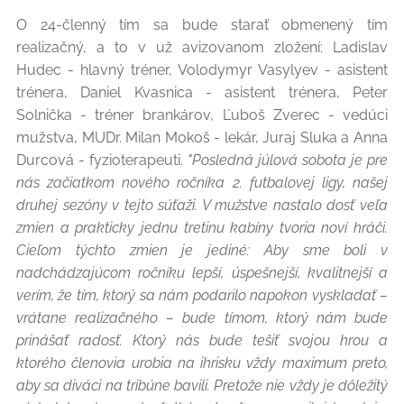
O 24-členný tím sa bude starať obmenený tím
realizačný, a to v už avizovanom zložení: Ladislav
Hudec - hlavný tréner, Volodymyr Vasylyev - asistent
trénera, Daniel Kvasnica - asistent trénera, Peter
Solnička - tréner brankárov, Ľuboš Zverec - vedúci
mužstva, MUDr. Milan Mokoš - lekár, Juraj Sluka a Anna
Durcová - fyzioterapeuti.
"Posledná júlová sobota je pre
nás začiatkom nového ročníka 2. futbalovej ligy, našej
druhej sezóny v tejto súťaži. V mužstve nastalo dosť veľa
zmien a prakticky jednu tretinu kabíny tvoria noví hráči.
Cieľom týchto zmien je jediné: Aby sme boli v
nadchádzajúcom ročníku lepší, úspešnejší, kvalitnejší a
verím, že tím, ktorý sa nám podarilo napokon vyskladať –
vrátane realizačného – bude tímom, ktorý nám bude
prinášať radosť. Ktorý nás bude tešiť svojou hrou a
ktorého členovia urobia na ihrisku vždy maximum preto,
aby sa diváci na tribúne bavili. Pretože nie vždy je dôležitý