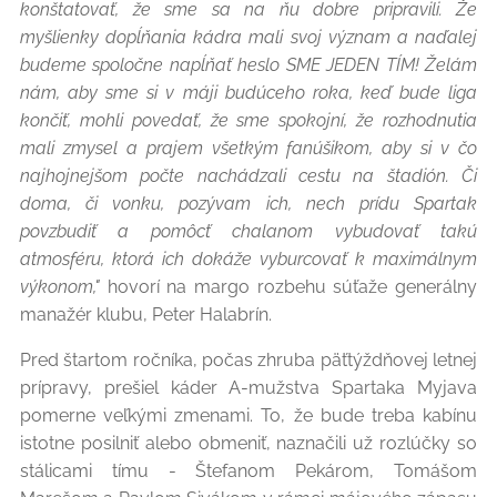
konštatovať, že sme sa na ňu dobre pripravili. Že
myšlienky dopĺňania kádra mali svoj význam a naďalej
budeme spoločne napĺňať heslo SME JEDEN TÍM! Želám
nám, aby sme si v máji budúceho roka, keď bude liga
končiť, mohli povedať, že sme spokojní, že rozhodnutia
mali zmysel a prajem všetkým fanúšikom, aby si v čo
najhojnejšom počte nachádzali cestu na štadión. Či
doma, či vonku, pozývam ich, nech prídu Spartak
povzbudiť a pomôcť chalanom vybudovať takú
atmosféru, ktorá ich dokáže vyburcovať k maximálnym
výkonom,"
hovorí na margo rozbehu súťaže generálny
manažér klubu, Peter Halabrín.
Pred štartom ročníka, počas zhruba päťtýždňovej letnej
prípravy, prešiel káder A-mužstva Spartaka Myjava
pomerne veľkými zmenami. To, že bude treba kabínu
istotne posilniť alebo obmeniť, naznačili už rozlúčky so
stálicami tímu - Štefanom Pekárom, Tomášom