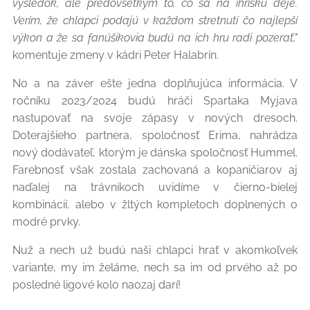
výsledok, ale predovšetkým to, čo sa na ihrisku deje.
Verím, že chlapci podajú v každom stretnutí čo najlepší
výkon a že sa fanúšikovia budú na ich hru radi pozerať,"
komentuje zmeny v kádri Peter Halabrín.
No a na záver ešte jedna doplňujúca informácia. V
ročníku 2023/2024 budú hráči Spartaka Myjava
nastupovať na svoje zápasy v nových dresoch.
Doterajšieho partnera, spoločnosť Erima, nahrádza
nový dodávateľ, ktorým je dánska spoločnosť Hummel.
Farebnosť však zostala zachovaná a kopaničiarov aj
naďalej na trávnikoch uvidíme v čierno-bielej
kombinácií, alebo v žltých kompletoch doplnených o
modré prvky.
Nuž a nech už budú naši chlapci hrať v akomkoľvek
variante, my im želáme, nech sa im od prvého až po
posledné ligové kolo naozaj darí!