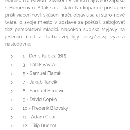
Marešom a Pavlom Sivákom v rámci májového zápasu
s Humenným. A tak sa aj stalo. Na kopanice postupne
prišli viacerí noví, skúsení hráči, objavili sa aj staro-nové
tváre, o svoje miesto v zostave sa pokúsili zabojovať
tiež perspektívni mladíci. Napokon súpiska Myjavy na
jesennú časť 2. futbalovej ligy 2023/2024 vyzerá
nasledovne:
1 - Denis Kubica (BR)
3 - Patrik Vávra
5 - Samuel Flamík
7 - Jakub Tancík
8 - Samuel Benovič
9 - Dávid Copko
10 - Frederik Bílovský
11 - Adam Cisár
12 - Filip Buchel