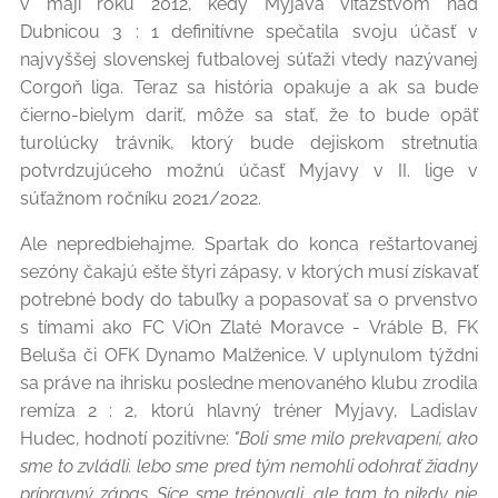
v máji roku 2012, kedy Myjava víťazstvom nad
Dubnicou 3 : 1 definitívne spečatila svoju účasť v
najvyššej slovenskej futbalovej súťaži vtedy nazývanej
Corgoň liga. Teraz sa história opakuje a ak sa bude
čierno-bielym dariť, môže sa stať, že to bude opäť
turolúcky trávnik, ktorý bude dejiskom stretnutia
potvrdzujúceho možnú účasť Myjavy v II. lige v
súťažnom ročníku 2021/2022.
Ale nepredbiehajme. Spartak do konca reštartovanej
sezóny čakajú ešte štyri zápasy, v ktorých musí získavať
potrebné body do tabuľky a popasovať sa o prvenstvo
s tímami ako FC ViOn Zlaté Moravce - Vráble B, FK
Beluša či OFK Dynamo Malženice. V uplynulom týždni
sa práve na ihrisku posledne menovaného klubu zrodila
remíza 2 : 2, ktorú hlavný tréner Myjavy, Ladislav
Hudec, hodnotí pozitívne:
"Boli sme milo prekvapení, ako
sme to zvládli. lebo sme pred tým nemohli odohrať žiadny
prípravný zápas. Síce sme trénovali, ale tam to nikdy nie