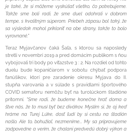
je také, že si môžeme vyskúšať všetko, čo potrebujeme.
Takže sme boli radi, že sme duel odohrali v dobrom
tempe, s kvalitným súperom. Priebeh zápasu bol taký, že
sa výsledok mohol prikloniť na obe strany, takže to bolo
vyrovnané."
Teraz Myjavčanov čaká Šaľa, s ktorou sa naposledy
stretli v novembri 2019 a pred domácim publikom s ňou
vybojovali tri body po víťazstve 3 : 2. Na rozdiel od tohto
duelu bude kopaničiarom v sobotu chýbať podpora
fanúšikov, ktorí pre zaradenie okresu Myjava do II.
stupňa varovania a v súlade s pravidlami športového
COVID semaforu nemôžu byť na turolúckom štadióne
prítomní.
"Sme radi, že budeme konečne hrať doma a
štve nás, že to musí byť bez divákov. Myslím si, že aj keď
hráme na Turej Lúke, dosť ľudí by si cestu na štadión
našlo. Ale to, bohužiaľ, nezmeníme... My sa pripravujeme
zodpovedne a verím, že chalani predvedú dobrý výkon a