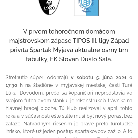
V prvom tohoročnom domácom
majstrovskom zápase TIPOS III. ligy Západ
privíta Spartak Myjava aktuálne ôsmy tím
tabuľky, FK Slovan Duslo Šaľa.
Stretnutie súperi odohrajú
v sobotu 5. júna 2021 o
17.30 h
na štadióne v myjavskej mestskej časti Turá
Lúka. Dôvodom, prečo sa kopaničiari nepredstavia vo
svojom futbalovom stánku, je rekonštrukcia trávnika na
hlavnej hracej ploche. Tú klub realizoval v apríli tohto
roka a v súčasnosti ešte stále musí byť nový porast bez
záťaže. Náhradným riešením je práve preto turolúcke
ihrisko, ktoré už jeden postup spartakovcov zažilo. A to