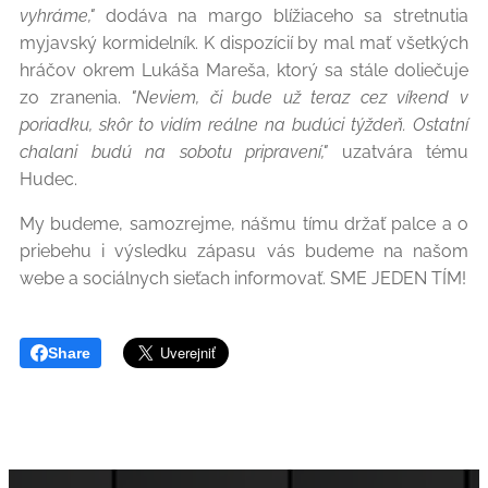
vyhráme,"
dodáva na margo blížiaceho sa stretnutia
myjavský kormidelník. K dispozícií by mal mať všetkých
hráčov okrem Lukáša Mareša, ktorý sa stále doliečuje
zo zranenia.
"Neviem, či bude už teraz cez víkend v
poriadku, skôr to vidím reálne na budúci týždeň. Ostatní
chalani budú na sobotu pripravení,"
uzatvára tému
Hudec.
My budeme, samozrejme, nášmu tímu držať palce a o
priebehu i výsledku zápasu vás budeme na našom
webe a sociálnych sieťach informovať. SME JEDEN TÍM!
Share