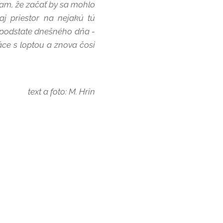
tam, že začať by sa mohlo
aj priestor na nejakú tú
k podstate dnešného dňa -
ráce s loptou a znova čosi
text a foto: M. Hrin