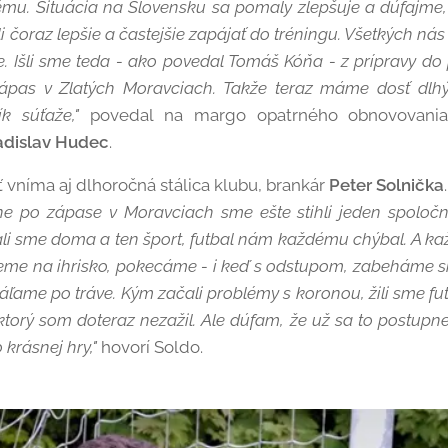
ému. Situácia na Slovensku sa pomaly zlepšuje a dúfajme,
čoraz lepšie a častejšie zapájať do tréningu. Všetkých nás 
. Išli sme teda - ako povedal Tomáš Kóňa - z prípravy do
zápas v Zlatých Moravciach. Takže teraz máme dosť dlh
ík súťaže,"
povedal na margo opatrného obnovovania
adislav Hudec
.
 vníma aj dlhoročná stálica klubu, brankár
Peter Solnička
e po zápase v Moravciach sme ešte stihli jeden spoloč
ali sme doma a ten šport, futbal nám každému chýbal. A kaž
deme na ihrisko, pokecáme - i keď s odstupom, zabeháme s
ľame po tráve. Kým začali problémy s koronou, žili sme f
 ktorý som doteraz nezažil. Ale dúfam, že už sa to postup
 krásnej hry,"
hovorí Soldo.