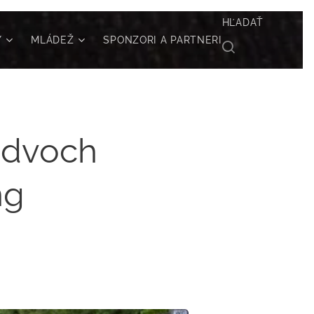
HĽADAŤ
Y
MLÁDEŽ
SPONZORI A PARTNERI
 dvoch
ng