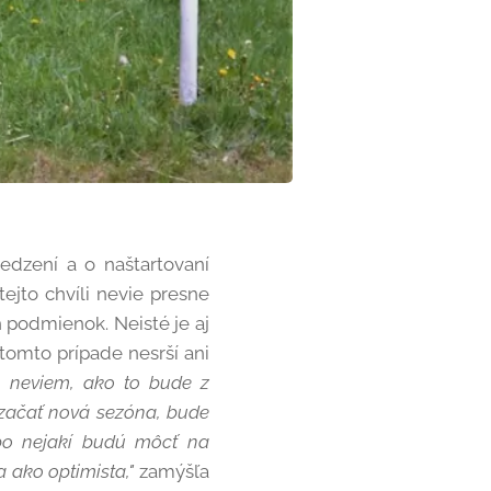
edzení a o naštartovaní
ejto chvíli nevie presne
 podmienok. Neisté je aj
tomto prípade nesrší ani
a, neviem, ako to bude z
 začať nová sezóna, bude
bo nejakí budú môcť na
a ako optimista,"
zamýšľa