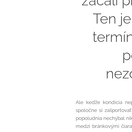
začali p
Ten j
termín
p
nez
Ale keďže kondícia nep
spoločne si zašportovať
popoludnia nechýbal ni
medzi bránkovými čiaram