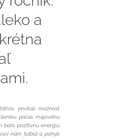
ý ročník.
leko a
nkrétna
aľ
ami.
dňov, privítali možnosť
 trávniku počas májového
 bolo pozitívnu energiu
acov nám futbal a pohyb