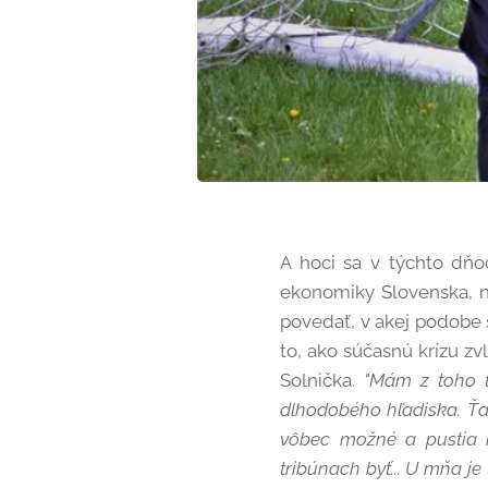
A hoci sa v týchto dňo
ekonomiky Slovenska, na
povedať, v akej podobe 
to, ako súčasnú krízu z
Solnička.
"Mám z toho t
dlhodobého hľadiska. Ťa
vôbec možné a pustia 
tribúnach byť... U mňa je 