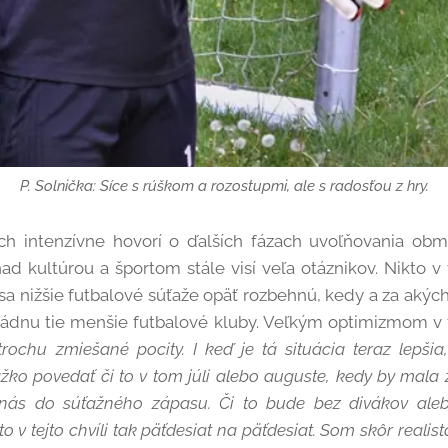
P. Solnička: Síce s rúškom a rozostupmi, ale s radosťou z hry.
ch intenzívne hovorí o ďalších fázach uvoľňovania obm
d kultúrou a športom stále visí veľa otáznikov. Nikto v t
sa nižšie futbalové súťaže opäť rozbehnú, kedy a za akých
vládnu tie menšie futbalové kluby. Veľkým optimizmom v 
rochu zmiešané pocity. I keď je tá situácia teraz lepši
žko povedať či to v tom júli alebo auguste, kedy by mala
nás do súťažného zápasu. Či to bude bez divákov ale
to v tejto chvíli tak päťdesiat na päťdesiat. Som skôr realist