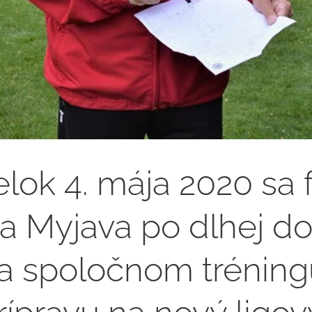
ok 4. mája 2020 sa f
a Myjava po dlhej d
 na spoločnom tréning