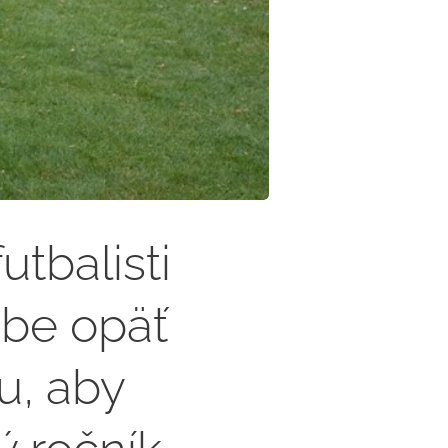
utbalisti
obe opäť
u, aby