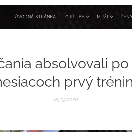
ÚVODNÁ STRÁNKA
O KLUBE
MUŽI
ŽEN
čania absolvovali po
esiacoch prvý tréni
05.05.2020