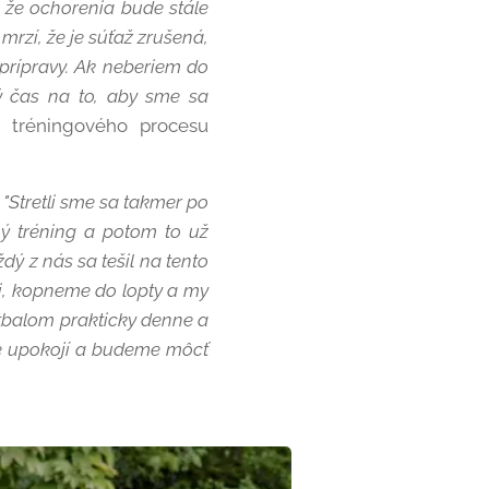
 že ochorenia bude stále
mrzí, že je súťaž zrušená,
 prípravy. Ak neberiem do
ý čas na to, aby sme sa
 tréningového procesu
.
"Stretli sme sa takmer po
ný tréning a potom to už
dý z nás sa tešil na tento
i, kopneme do lopty a my
utbalom prakticky denne a
ne upokojí a budeme môcť