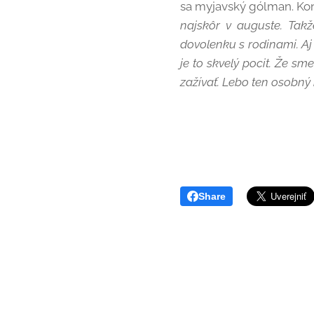
sa myjavský gólman. Kon
najskôr v auguste. Takž
dovolenku s rodinami. Aj
je to skvelý pocit. Že sm
zažívať. Lebo ten osobný
Share