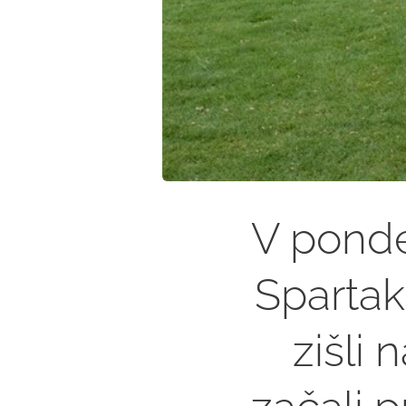
V pondel
Spartak
zišli