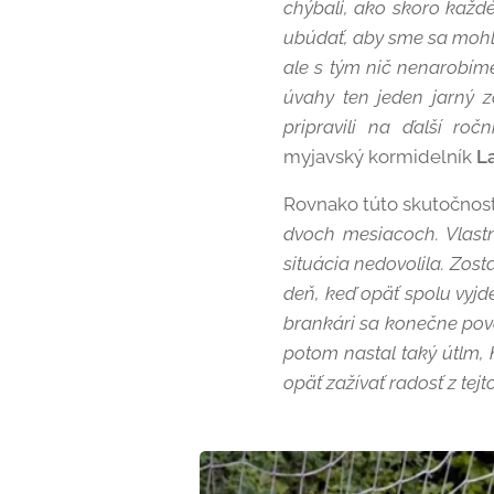
chýbali, ako skoro každ
ubúdať, aby sme sa mohli 
ale s tým nič nenarobíme
úvahy ten jeden jarný 
pripravili na ďalší ročn
myjavský kormidelník
L
Rovnako túto skutočnosť
dvoch mesiacoch. Vlastn
situácia nedovolila. Zost
deň, keď opäť spolu vyj
brankári sa konečne pová
potom nastal taký útlm,
opäť zažívať radosť z tejto