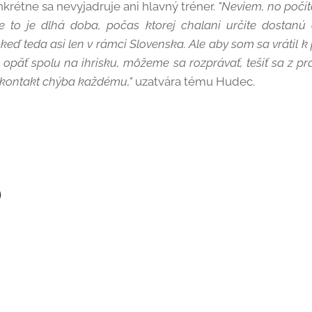
krétne sa nevyjadruje ani hlavný tréner.
"Neviem, no počí
e to je dlhá doba, počas ktorej chalani určite dostanú 
 keď teda asi len v rámci Slovenska. Ale aby som sa vrátil 
e opäť spolu na ihrisku, môžeme sa rozprávať, tešiť sa z p
 kontakt chýba každému,"
uzatvára tému Hudec.