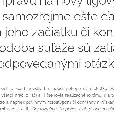
rípravu na nový ligov
e samozrejme ešte ďa
 jeho začiatku či ko
odoba súťaže sú zati
odpovedanými otázk
ustí a spartakovský tím nebol pokope už niekoľko týž
 všetci hráči z "áčka" i členovia realizačného tímu. Na
kto a napriek povinným rozostupom či ochranným rúškam
i naozaj cítiť.
"Samozrejme, že počas tých dvoch mesi