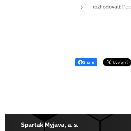
rozhodovali:
Pece
Share
Spartak Myjava, a. s.