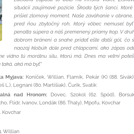
situácií zaujímavé pozície. Škoda tých šancí, ktor
prišiel zlomový moment. Naše zaváhanie v obrane,
pred ňou zbytočný roh, ktorý vôbec nemusel b
penalta súpera a náš premenený priamy kop. V dru
dobrom bránení a snahe pridať ešte ďalší gól, čo 
naozaj klobúk dole pred chlapcami, ako zápas odd
e vidno tú morálnu silu, ktorú má. Dnes ma veľmi potešil
 taká, aká má byť."
ka Myjava:
Koníček, Willian, Flamík, Pekár (K) (88. Sivák
š L.), Legnani (80. Martišiak), Čurik, Svatík
alná nad Hronom:
Dovec, Szokol (62. Spód), Borsuk
ho, Flídr, Ivanov, Londák (86. Thaly), Mpofu, Kovchar
4. Kovchar
1. Willian