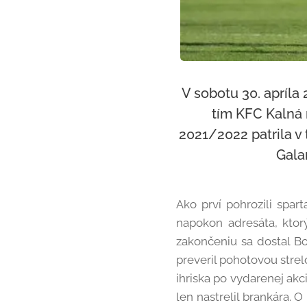
V sobotu 30. apríla
tím KFC Kalná 
2021/2022 patrila v 
Gala
Ako prví pohrozili spar
napokon adresáta, ktorý
zakončeniu sa dostal Bo
preveril pohotovou strelo
ihriska po vydarenej akc
len nastrelil brankára.