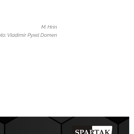
M. Hrin
foto: Vladimír Pyxel Domen