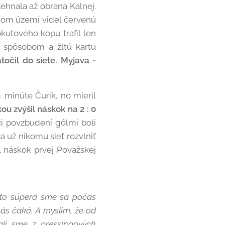
ehnala až obrana Kalnej.
ovom území videl červenú
kutového kopu trafil len
m spôsobom a žltú kartu
očil do siete. Myjava -
. minúte Čurik, no mieril
ou zvýšil náskok na 2 : 0
ci povzbudení gólmi boli
 už nikomu sieť rozvlniť
ol náskok prvej Považskej
hto súpera sme sa počas
nás čaká. A myslím, že od
vali sme z pressingových