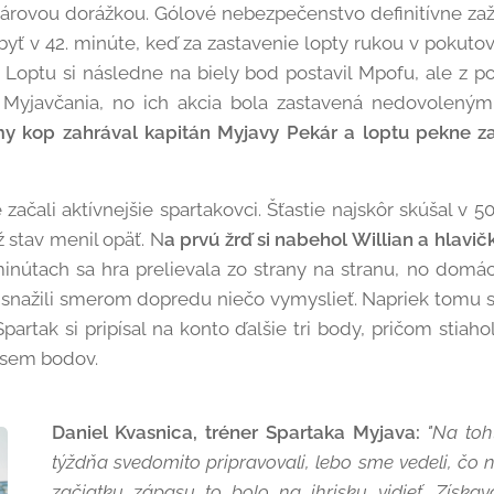
isárovou dorážkou. Gólové nebezpečenstvo definitívne zaž
 byť v 42. minúte, keď za zastavenie lopty rukou v pokut
. Loptu si následne na biely bod postavil Mpofu, ale z po
li Myjavčania, no ich akcia bola zastavená nedovolený
y kop zahrával kapitán Myjavy Pekár a loptu pekne zat
začali aktívnejšie spartakovci. Šťastie najskôr skúšal v 50
ž stav menil opäť. N
a prvú žrď si nabehol Willian a hlavičk
inútach sa hra prelievala zo strany na stranu, no domá
 snažili smerom dopredu niečo vymyslieť. Napriek tomu sa
artak si pripísal na konto ďalšie tri body, pričom stiah
osem bodov.
Daniel Kvasnica, tréner Spartaka Myjava:
"Na to
týždňa svedomito pripravovali, lebo sme vedeli, čo 
začiatku zápasu to bolo na ihrisku vidieť. Získa