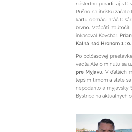
následne poradil aj s C
Rušno na ihrisku začalo
kartu domáci hráč Cisár
brvno. Vzápätí zaútoči
inkasoval Kovchar.
Priam
Kalná nad Hronom 1 : 0.
Po polčasovej prestávke 
vedľa. Ale o minútu sa u
pre Myjavu.
V ďalších m
lepším tímom a stále sa
nepodarilo a myjavský Sp
Bystrice na aktuálnych 