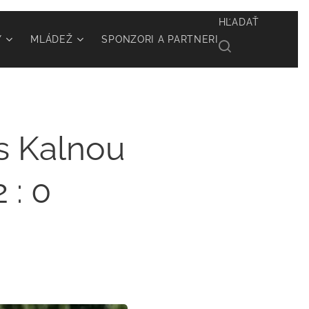
HĽADAŤ
Y
MLÁDEŽ
SPONZORI A PARTNERI
 s Kalnou
 : 0