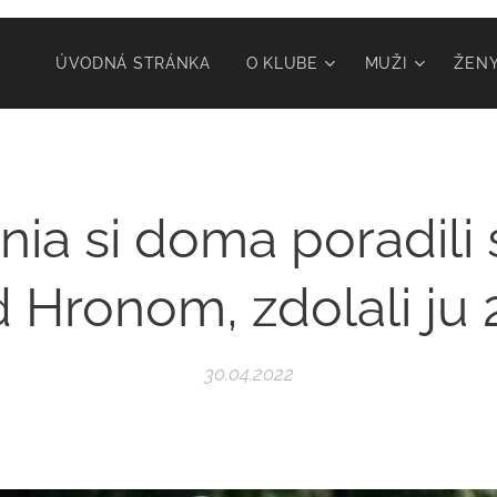
ÚVODNÁ STRÁNKA
O KLUBE
MUŽI
ŽEN
ia si doma poradili
 Hronom, zdolali ju 2
30.04.2022