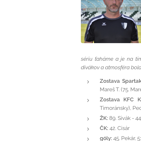
sériu ťaháme a je na tím
divákov a atmosféra bola
Zostava Sparta
Mareš T. (75. Mare
Zostava KFC K
Timoránsky), Pec
ŽK:
89. Sivák - 4
ČK:
42. Cisár
góly:
45. Pekár, 5