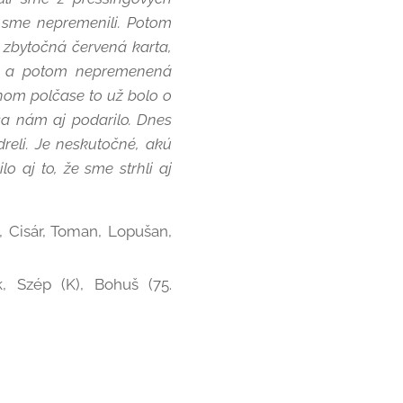
é sme nepremenili. Potom
 zbytočná červená karta,
yť a potom nepremenená
hom polčase to už bolo o
sa nám aj podarilo. Dnes
reli. Je neskutočné, akú
o aj to, že sme strhli aj
), Cisár, Toman, Lopušan,
, Szép (K), Bohuš (75.