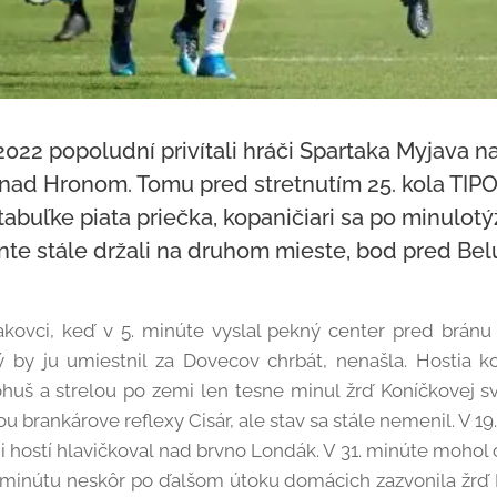
 2022 popoludní privítali hráči Spartaka Myjava
nad Hronom. Tomu pred stretnutím 25. kola TIPOS 
tabuľke piata priečka, kopaničiari sa po minulo
nte stále držali na druhom mieste, bod pred Bel
takovci, keď v 5. minúte vyslal pekný center pred bránu
 by ju umiestnil za Dovecov chrbát, nenašla. Hostia ko
huš a strelou po zemi len tesne minul žrď Koníčkovej sv
u brankárove reflexy Cisár, ale stav sa stále nemenil. V 1
ii hostí hlavičkoval nad brvno Londák. V 31. minúte mohol 
 O minútu neskôr po ďalšom útoku domácich zazvonila žrď 