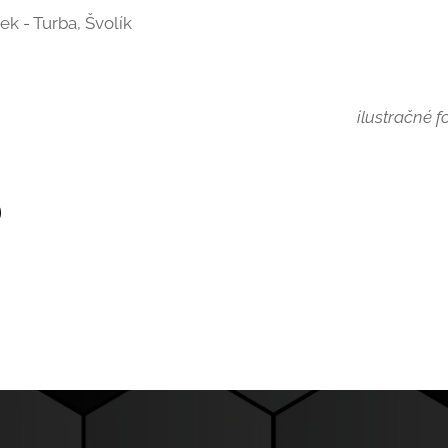
k - Turba, Švolík
ilustračné 