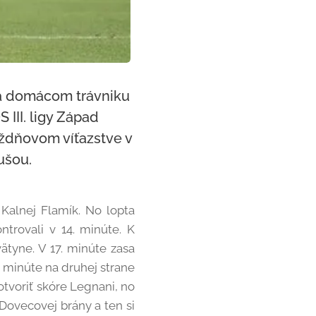
 na domácom trávniku
III. ligy Západ
týždňovom víťazstve v
ušou.
 Kalnej Flamík. No lopta
ntrovali v 14. minúte. K
ätyne. V 17. minúte zasa
9. minúte na druhej strane
otvoriť skóre Legnani, no
Dovecovej brány a ten si