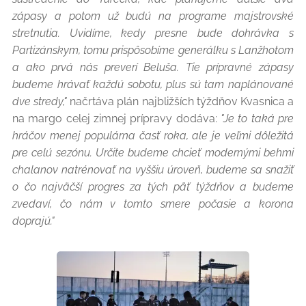
zápasy a potom už budú na programe majstrovské
stretnutia. Uvidíme, kedy presne bude dohrávka s
Partizánskym, tomu prispôsobíme generálku s Lanžhotom
a ako prvá nás preverí Beluša. Tie prípravné zápasy
budeme hrávať každú sobotu, plus sú tam naplánované
dve stredy,"
načrtáva plán najbližších týždňov Kvasnica a
na margo celej zimnej prípravy dodáva:
"Je to taká pre
hráčov menej populárna časť roka, ale je veľmi dôležitá
pre celú sezónu. Určite budeme chcieť modernými behmi
chalanov natrénovať na vyššiu úroveň, budeme sa snažiť
o čo najväčší progres za tých päť týždňov a budeme
zvedaví, čo nám v tomto smere počasie a korona
doprajú."