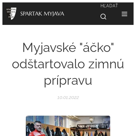
HĽADAŤ
SPARTAK MYJAVA
Myjavské "áčko"
odštartovalo zimnú
prípravu
10.01.2022