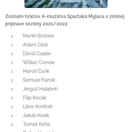
Zoznam hráčov A-mužstva Spartaka Myjava v zimnej
príprave sezóny 2021/2022
Martin Brezina
Adam Cisár
Dávid Copko
Willian Correia
Maroš Čurik
Samuel Flamík
Jerguš Halabrín
Filip Kocák
Libor Koníček
Jakub Kosík
Tomáš Kóňa