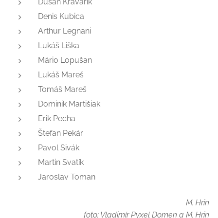
Dušan Kravárik
Denis Kubica
Arthur Legnani
Lukáš Liška
Mário Lopušan
Lukáš Mareš
Tomáš Mareš
Dominik Martišiak
Erik Pecha
Štefan Pekár
Pavol Sivák
Martin Svatík
Jaroslav Toman
M. Hrin
foto: Vladimír Pyxel Domen a M. Hrin