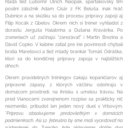
hľadá tiež Ľubomír Ulrich. Naopak, spartakovský tím
posilní záložník Adam Cisár z FK Beluša, inak hráč
Dubnice a na skúšku sa do procesu prípravy zapojí aj
Filip Kocák z Gbelov. Okrem nich si tréner vyhliadol z
dorastu Jerguša Halabrína a Dušana Kravárika. Po
zraneniach už začínajú "zarezávať" i Martin Brezina a
Dávid Copko. V kabíne zatiaľ pre iné povinnosti chýbali
bratia Marešovci a tiež mladý brankár Tomáš Odráška,
ktorí sa do kondičnej prípravy zapoja v najbližších
dňoch.
Okrem pravidelných tréningov čakajú kopaničiarov aj
prípravné zápasy, z ktorých väčšinu odohrajú v
domácom prostredí, na ihrisku s umelou trávou. Na
pred Vianocami zverejnenom rozpise sa prakticky nič
nezmenilo, pribudol len jeden nový duel s Vrbovým.
"Prípravu absolvujeme predovšetkým v domácich
podmienkach. Asi 12. februára by sme mali vycestovať na
sústredenie do Turecka, kde plánujeme ďalšie dva