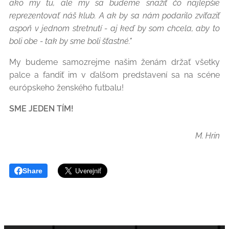
ako my tu, ale my sa budeme snažiť čo najlepšie
reprezentovať náš klub. A ak by sa nám podarilo zvíťaziť
aspoň v jednom stretnutí - aj keď by som chcela, aby to
boli obe - tak by sme boli šťastné."
My budeme samozrejme našim ženám držať všetky
palce a fandiť im v ďalšom predstavení sa na scéne
európskeho ženského futbalu!
SME JEDEN TÍM!
M. Hrin
Share