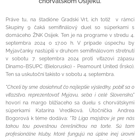
chorvátskom Osijeku.
Práve tu, na štadióne Gradski Vrt, ich totiž v rámci
Skupiny 9 čaká semifinálový duel so súperkami s
domáceho ŽNK Osijek. Ten je na programe v stredu 4.
septembra 2024 o 17.00 h. V prípade úspechu by
Myjavčanky nastúpili v druhom semifinálovom stretnutí
v sobotu 7. septembra 2024 proti víťazovi zápasu
Dinamo-BSUPC (Bielorusko) - Peamount United (Írsko).
Ten sa uskutoční takisto v sobotu 4. septembra.
"Chceli by sme dosiahnuť čo najlepšie výsledky, pobiť sa o
víťazstvo, reprezentovať Myjavu, seba i celé Slovensko,"
hovorí na margo blížiaceho sa duelu s chorvátskymi
súperkami Katarína Vredíková. Útočníčka Andrea
Bogorová k téme dodáva:
"Tá Liga majstrov je pre nás
takou tou povestnou čerešničkou na torte. Sú tam
profesionálne kluby, ktoré fungujú na úplne inej úrovni