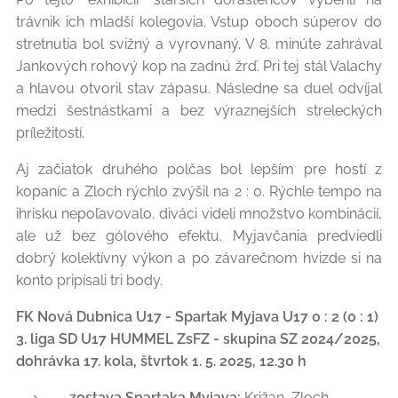
trávnik ich mladší kolegovia. Vstup oboch súperov do
stretnutia bol svižný a vyrovnaný. V 8. minúte zahrával
Jankových rohový kop na zadnú žrď. Pri tej stál Valachy
a hlavou otvoril stav zápasu. Následne sa duel odvíjal
medzi šestnástkami a bez výraznejších streleckých
príležitostí.
Aj začiatok druhého polčas bol lepším pre hostí z
kopaníc a Zloch rýchlo zvýšil na 2 : 0. Rýchle tempo na
ihrisku nepoľavovalo, diváci videli množstvo kombinácií,
ale už bez gólového efektu. Myjavčania predviedli
dobrý kolektívny výkon a po závarečnom hvizde si na
konto pripísali tri body.
FK Nová Dubnica U17 - Spartak Myjava U17 0 : 2 (0 : 1)
3. liga SD U17 HUMMEL ZsFZ - skupina SZ 2024/2025,
dohrávka 17. kola, štvrtok 1. 5. 2025, 12.30 h
zostava Spartaka Myjava:
Križan, Zloch,