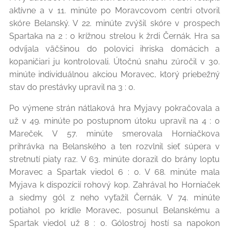
aktívne a v 11. minúte po Moravcovom centri otvoril
skóre Belanský. V 22. minúte zvýšil skóre v prospech
Spartaka na 2 : 0 krížnou strelou k žrdi Černák. Hra sa
odvíjala väčšinou do polovici ihriska domácich a
kopaničiari ju kontrolovali. Útočnú snahu zúročil v 30.
minúte individuálnou akciou Moravec, ktorý priebežný
stav do prestávky upravil na 3 : 0.
Po výmene strán nátlaková hra Myjavy pokračovala a
už v 49. minúte po postupnom útoku upravil na 4 : 0
Mareček. V 57. minúte smerovala Horniačkova
prihrávka na Belanského a ten rozvlnil sieť súpera v
stretnutí piaty raz. V 63. minúte dorazil do brány loptu
Moravec a Spartak viedol 6 : 0. V 68. minúte mala
Myjava k dispozícií rohový kop. Zahrával ho Horniaček
a siedmy gól z neho vyťažil Černák. V 74. minúte
potiahol po krídle Moravec, posunul Belanskému a
Spartak viedol už 8 : 0. Gólostroj hostí sa napokon