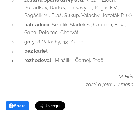
Poriadkov, Bartoš, Jankových, Pagáčik V.,
Pagáčik M., Eliaš, Sukup, Valachy, Jozefák R. (K)
náhradníci:
Smolík, Sládek Š., Gablech, Filka,
Gába, Polonec, Chorvát
góly:
8. Valachy, 43. Zloch
bez kariet
rozhodovali:
Mihálik - Černej, Proč
M. Hrin
zdroj a foto: J. Zmeko
Share