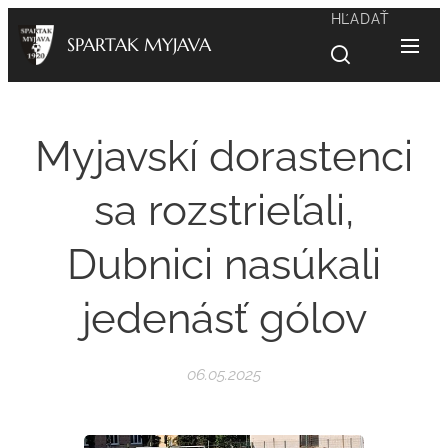
HĽADAŤ
SPARTAK MYJAVA
Myjavskí dorastenci
sa rozstrieľali,
Dubnici nasúkali
jedenásť gólov
06.05.2025