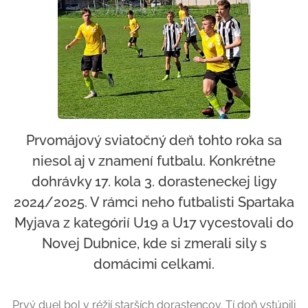
Prvomájový sviatočný deň tohto roka sa
niesol aj v znamení futbalu. Konkrétne
dohrávky 17. kola 3. dorasteneckej ligy
2024/2025. V rámci neho futbalisti Spartaka
Myjava z kategórií U19 a U17 vycestovali do
Novej Dubnice, kde si zmerali sily s
domácimi celkami.
Prvý duel bol v réžií starších dorastencov. Tí doň vstúpili