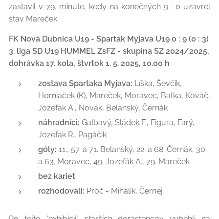
zastavil v 79. minúte, kedy na konečných 9 : 0 uzavrel
stav Mareček.
FK Nová Dubnica U19 - Spartak Myjava U19 0 : 9 (0 : 3)
3. liga SD U19 HUMMEL ZsFZ - skupina SZ 2024/2025,
dohrávka 17. kola, štvrtok 1. 5. 2025, 10.00 h
zostava Spartaka Myjava:
Líška, Ševčík,
Horniaček (K), Mareček, Moravec, Batka, Kováč,
Jozefák A., Novák, Belanský, Černák
náhradníci:
Galbavý, Sládek F., Figura, Farý,
Jozefák R., Pagáčik
góly:
11., 57. a 71. Belanský, 22. a 68. Černák, 30.
a 63. Moravec, 49. Jozefák A., 79. Mareček
bez kariet
rozhodovali:
Proč - Mihálik, Černej
Po tejto "exhibícií" starších dorastencov vybehli na