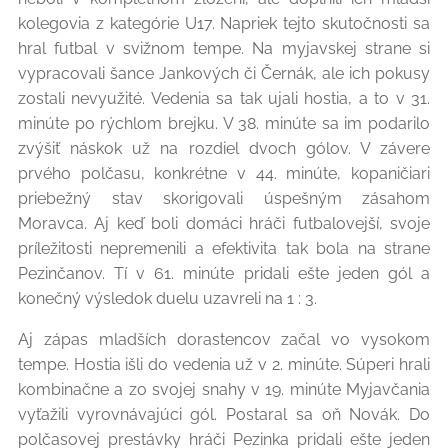
kolegovia z kategórie U17. Napriek tejto skutočnosti sa
hral futbal v svižnom tempe. Na myjavskej strane si
vypracovali šance Jankových či Černák, ale ich pokusy
zostali nevyužité. Vedenia sa tak ujali hostia, a to v 31.
minúte po rýchlom brejku. V 38. minúte sa im podarilo
zvýšiť náskok už na rozdiel dvoch gólov. V závere
prvého polčasu, konkrétne v 44. minúte, kopaničiari
priebežný stav skorigovali úspešným zásahom
Moravca. Aj keď boli domáci hráči futbalovejší, svoje
príležitosti nepremenili a efektivita tak bola na strane
Pezinčanov. Tí v 61. minúte pridali ešte jeden gól a
konečný výsledok duelu uzavreli na 1 : 3.
Aj zápas mladších dorastencov začal vo vysokom
tempe. Hostia išli do vedenia už v 2. minúte. Súperi hrali
kombinačne a zo svojej snahy v 19. minúte Myjavčania
vyťažili vyrovnávajúci gól. Postaral sa oň Novák. Do
polčasovej prestávky hráči Pezinka pridali ešte jeden