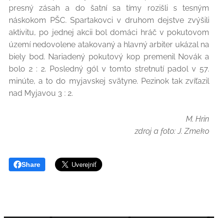
presný zásah a do šatní sa tímy rozišli s tesným
náskokom PŠC. Spartakovci v druhom dejstve zvýšili
aktivitu, po jednej akcii bol domáci hráč v pokutovom
území nedovolene atakovaný a hlavný arbiter ukázal na
biely bod. Nariadený pokutový kop premenil Novák a
bolo 2 : 2. Posledný gól v tomto stretnutí padol v 57.
minúte, a to do myjavskej svätyne. Pezinok tak zvíťazil
nad Myjavou 3 : 2.
M. Hrin
zdroj a foto: J. Zmeko
Share