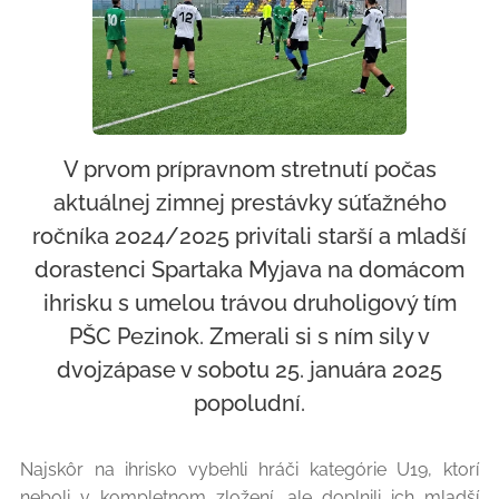
V prvom prípravnom stretnutí počas
aktuálnej zimnej prestávky súťažného
ročníka 2024/2025 privítali starší a mladší
dorastenci Spartaka Myjava na domácom
ihrisku s umelou trávou druholigový tím
PŠC Pezinok. Zmerali si s ním sily v
dvojzápase v sobotu 25. januára 2025
popoludní.
Najskôr na ihrisko vybehli hráči kategórie U19, ktorí
neboli v kompletnom zložení, ale doplnili ich mladší