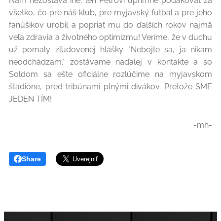
Nám nezostáva iné, len Petrovi úprimne poďakovať za
všetko, čo pre náš klub, pre myjavský futbal a pre jeho
fanúšikov urobil a popriať mu do ďalších rokov najmä
veľa zdravia a životného optimizmu! Veríme, že v duchu
už pomaly zľudovenej hlášky "Nebojte sa, ja nikam
neodchádzam." zostávame naďalej v kontakte a so
Soldom sa ešte oficiálne rozlúčime na myjavskom
štadióne, pred tribúnami plnými divákov. Pretože SME
JEDEN TÍM!
-mh-
Share