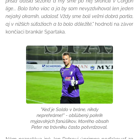
prišla ďalšia sezóna a my sme po nej skončili v Corgoň
lige... Bolo toho viac a ja by som nevyzdvihoval len jeden
nejaký okamih, udalosť. Vždy sme boli veľmi dobrá partia,
aj v nižších súťažiach a to bolo dôležité,"
hodnotí na záver
končiaci brankár Spartaka.
"Keď je Soldo v bráne, nikdy
neprehráme!" - obľúbený pokrik
myjavských fanúšikov, ktorého obsah
Peter na trávniku často potvrdzoval.