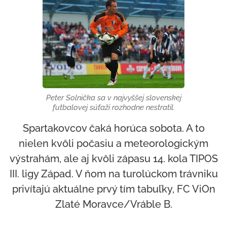
Peter Solnička sa v najvyššej slovenskej
futbalovej súťaži rozhodne nestratil.
Spartakovcov čaká horúca sobota. A to
nielen kvôli počasiu a meteorologickým
výstrahám, ale aj kvôli zápasu 14. kola TIPOS
III. ligy Západ. V ňom na turolúckom trávniku
privítajú aktuálne prvý tím tabuľky, FC ViOn
Zlaté Moravce/Vráble B.