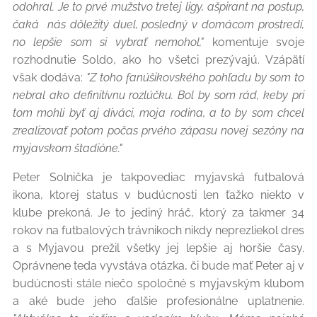
odohral. Je to prvé mužstvo tretej ligy, ašpirant na postup,
čaká nás dôležitý duel, posledný v domácom prostredí,
no lepšie som si vybrať nemohol,"
komentuje svoje
rozhodnutie Soldo, ako ho všetci prezývajú. Vzápätí
však dodáva:
"Z toho fanúšikovského pohľadu by som to
nebral ako definitívnu rozlúčku. Bol by som rád, keby pri
tom mohli byť aj diváci, moja rodina, a to by som chcel
zrealizovať potom počas prvého zápasu novej sezóny na
myjavskom štadióne."
Peter Solnička je takpovediac myjavská futbalová
ikona, ktorej status v budúcnosti len ťažko niekto v
klube prekoná. Je to jediný hráč, ktorý za takmer 34
rokov na futbalových trávnikoch nikdy neprezliekol dres
a s Myjavou prežil všetky jej lepšie aj horšie časy.
Oprávnene teda vyvstáva otázka, či bude mať Peter aj v
budúcnosti stále niečo spoločné s myjavským klubom
a aké bude jeho ďalšie profesionálne uplatnenie.