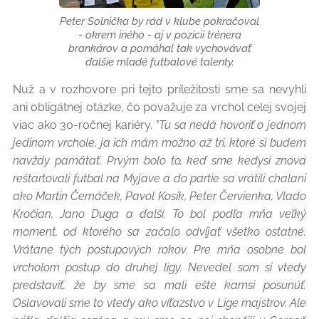
Peter Solnička by rád v klube pokračoval
- okrem iného - aj v pozícií trénera
brankárov a pomáhal tak vychovávať
ďalšie mladé futbalové talenty.
Nuž a v rozhovore pri tejto príležitosti sme sa nevyhli
ani obligátnej otázke, čo považuje za vrchol celej svojej
viac ako 30-ročnej kariéry.
"Tu sa nedá hovoriť o jednom
jedinom vrchole, ja ich mám možno až tri, ktoré si budem
navždy pamätať. Prvým bolo to, keď sme kedysi znova
reštartovali futbal na Myjave a do partie sa vrátili chalani
ako Martin Černáček, Pavol Kosík, Peter Červienka, Vlado
Kročian, Jano Duga a ďalší. To bol podľa mňa veľký
moment, od ktorého sa začalo odvíjať všetko ostatné.
Vrátane tých postupových rokov. Pre mňa osobne bol
vrcholom postup do druhej ligy. Nevedel som si vtedy
predstaviť, že by sme sa mali ešte kamsi posunúť.
Oslavovali sme to vtedy ako víťazstvo v Lige majstrov. Ale