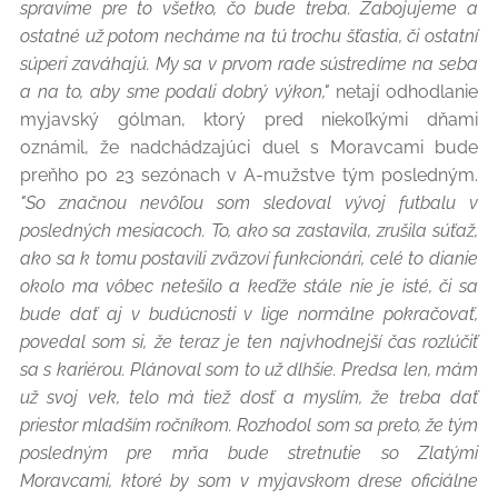
spravíme pre to všetko, čo bude treba. Zabojujeme a
ostatné už potom necháme na tú trochu šťastia, či ostatní
súperi zaváhajú. My sa v prvom rade sústredíme na seba
a na to, aby sme podali dobrý výkon,"
netají odhodlanie
myjavský gólman, ktorý pred niekoľkými dňami
oznámil, že nadchádzajúci duel s Moravcami bude
preňho po 23 sezónach v A-mužstve tým posledným.
"So značnou nevôľou som sledoval vývoj futbalu v
posledných mesiacoch. To, ako sa zastavila, zrušila súťaž,
ako sa k tomu postavili zväzoví funkcionári, celé to dianie
okolo ma vôbec netešilo a keďže stále nie je isté, či sa
bude dať aj v budúcnosti v lige normálne pokračovať,
povedal som si, že teraz je ten najvhodnejší čas rozlúčiť
sa s kariérou. Plánoval som to už dlhšie. Predsa len, mám
už svoj vek, telo má tiež dosť a myslím, že treba dať
priestor mladším ročníkom. Rozhodol som sa preto, že tým
posledným pre mňa bude stretnutie so Zlatými
Moravcami, ktoré by som v myjavskom drese oficiálne