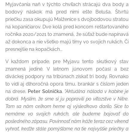
Myjavčania naň v týchto chvíľach strácajú dva body a
bodový náskok má pred nimi ešte Beluša. Štvrtú
priečku zasa okupujú Malženice s dvojbodovou stratou
na kopaničiarov. Dve kolá pred koncom reštartovaného
ročníka 2020/2021 to znamená, že súťaž bude napínavá
až dokonca a nie všetko majú tímy vo svojich rukách. Či
presnejšie na kopačkách...
V každom prípade, pre Myjavu tento skutkový stav
znamená jediné. V letnom júnovom počasí a bez
diváckej podpory na tribúnach získať tri body. Rovnako
to vidí aj dlhoročná opora tímu, brankár s číslom jeden
na drese,
Peter Solnička
.
"Aktuálna nálada v kabíne je
dobrá. Myslím, že sme si ju popravili po víťazstve v Nitre.
Tam sa nám celkom herne aj výsledkovo darilo. Síce to
nemáme vo svojich rukách, ale budeme bojovať do
posledného zápasu. Povinnosť nám káže teraz cez víkend
vyhrať, keďže stále pomýšľame na tie najvyššie priečky a