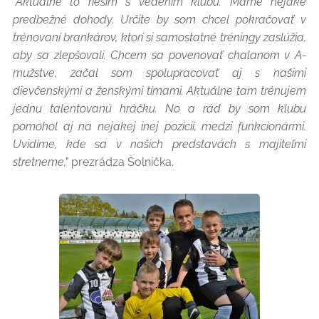
"Aktuálne to riešim s vedením klubu. Máme nejaké
predbežné dohody. Určite by som chcel pokračovať v
trénovaní brankárov, ktorí si samostatné tréningy zaslúžia,
aby sa zlepšovali. Chcem sa povenovať chalanom v A-
mužstve, začal som spolupracovať aj s našimi
dievčenskými a ženskými tímami. Aktuálne tam trénujem
jednu talentovanú hráčku. No a rád by som klubu
pomohol aj na nejakej inej pozícií, medzi funkcionármi.
Uvidíme, kde sa v našich predstavách s majiteľmi
stretneme,"
prezrádza Solnička.