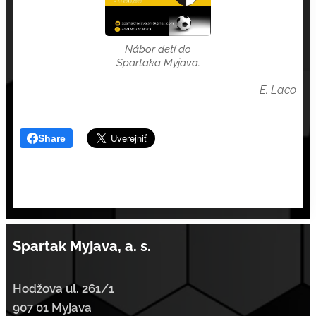
Nábor detí do
Spartaka Myjava.
E. Laco
Share
Spartak Myjava, a. s.
Hodžova ul. 261/1
907 01 Myjava