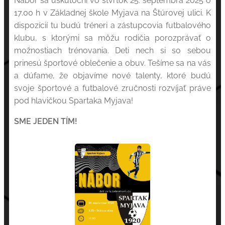
Nábor sa uskutoční vo štvrtok 25. septembra 2025 o
17.00 h v Základnej škole Myjava na Štúrovej ulici. K
dispozícií tu budú tréneri a zástupcovia futbalového
klubu, s ktorými sa môžu rodičia porozprávať o
možnostiach trénovania. Deti nech si so sebou
prinesú športové oblečenie a obuv. Tešíme sa na vás
a dúfame, že objavíme nové talenty, ktoré budú
svoje športové a futbalové zručnosti rozvíjať práve
pod hlavičkou Spartaka Myjava!
SME JEDEN TÍM!