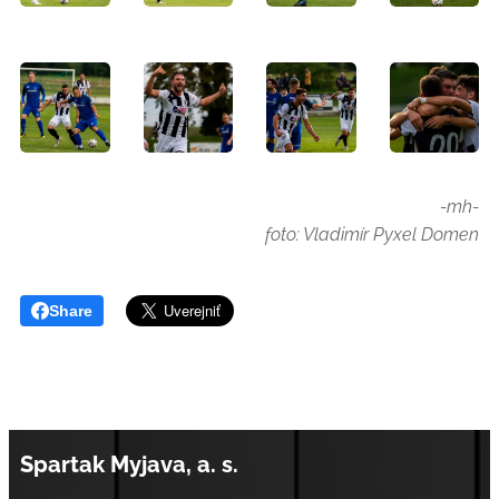
-mh-
foto: Vladimír Pyxel Domen
Share
Spartak Myjava, a. s.