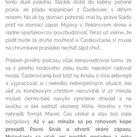
tento duel zvládnu. Sládek sľúbil do kabíny pečené
prasa, ak pôjdu kopaničiari z Častkoviec s dlhým
nosom. No ak by domáci pohoreli, mal by práve Sláďo
prísť na domáci zápas Myjavy v Pekárovom drese a
riadne spartakovcov povzbudzovať. Teraz už vieme, že
platiť bude tá druhá možnosť a Častkovčania si musia
na chrumkavé prasiatko nechať zájsť chuť...
Priebeh prvého polčasu však nenasvedčoval tomu, že
sa z plného bodového zisku budú napokon radovať
hostia. Častkovčania boli totiž na ihrisku o čosi aktívnejší
a vypracovali si i niekoľko nebezpečných situácií. Ale
sieť za Koníčkovým chrbtom nerozvlnili. V 27. minúte
museli čierno-bieli navyše vynútene striedať a na
lavičku si šiel sadnúť skúsený Kóňa, ktorého v hre
nahradil Tomáš Mareš. Čas utekal a stav bol stále
bezgólový.
Až v 42. minúte sa po rohovom kope
presadil Pavol Sivák a otvoril skóre zápasu.
Myjavčania sa však ani nestihli poriadne z gólu