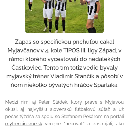
Zápas so špecifickou príchuťou čakal
Myjavčanov v 4. kole TIPOS III. ligy Západ, v
rámci ktorého vycestovali do neďalekých
Častkoviec. Tento tím totiž vedie bývalý
myjavský tréner Vladimír Stančík a pôsobí v
ňom niekoľko bývalých hráčov Spartaka.
Medzi nimi aj Peter Sládek, ktorý práve s Myjavou
okúsil aj najvyššiu slovenskú futbalovú súťaž a už
počas týždňa sa spolu so Štefanom Pekárom na portáli
mytrencin.sme.sk
verejne "hecovali" a zastrájali, ako