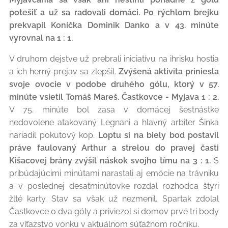
potešiť a už sa radovali domáci. Po rýchlom brejku
prekvapil Koníčka Dominik Danko a v 43. minúte
vyrovnal na 1 : 1.
V druhom dejstve už prebrali iniciatívu na ihrisku hostia
a ich herný prejav sa zlepšil.
Zvýšená aktivita priniesla
svoje ovocie v podobe druhého gólu, ktorý v 57.
minúte vsietil Tomáš Mareš. Častkovce - Myjava 1 : 2.
V 75. minúte bol zasa v domácej šestnástke
nedovolene atakovaný Legnani a hlavný arbiter Šinka
nariadil pokutový kop.
Loptu si na biely bod postavil
práve faulovaný Arthur a strelou do pravej časti
Kišacovej brány zvýšil náskok svojho tímu na 3 : 1.
S
pribúdajúcimi minútami narastali aj emócie na trávniku
a v poslednej desaťminútovke rozdal rozhodca štyri
žlté karty. Stav sa však už nezmenil, Spartak zdolal
Častkovce o dva góly a priviezol si domov prvé tri body
za víťazstvo vonku v aktuálnom súťažnom ročníku.