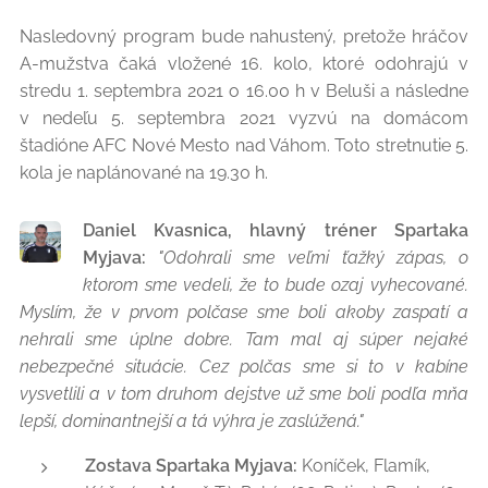
Nasledovný program bude nahustený, pretože hráčov
A-mužstva čaká vložené 16. kolo, ktoré odohrajú v
stredu 1. septembra 2021 o 16.00 h v Beluši a následne
v nedeľu 5. septembra 2021 vyzvú na domácom
štadióne AFC Nové Mesto nad Váhom. Toto stretnutie 5.
kola je naplánované na 19.30 h.
Daniel Kvasnica, hlavný tréner Spartaka
Myjava:
"Odohrali sme veľmi ťažký zápas, o
ktorom sme vedeli, že to bude ozaj vyhecované.
Myslím, že v prvom polčase sme boli akoby zaspatí a
nehrali sme úplne dobre. Tam mal aj súper nejaké
nebezpečné situácie. Cez polčas sme si to v kabíne
vysvetlili a v tom druhom dejstve už sme boli podľa mňa
lepší, dominantnejší a tá výhra je zaslúžená."
Zostava Spartaka Myjava:
Koníček, Flamík,