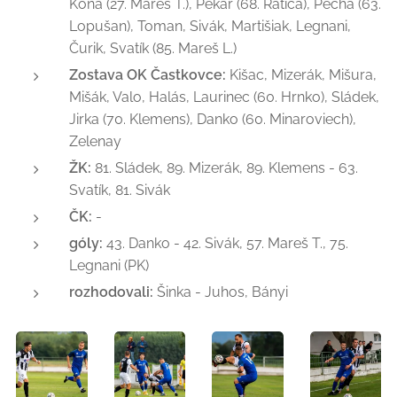
Kóňa (27. Mareš T.), Pekár (68. Ratica), Pecha (63.
Lopušan), Toman, Sivák, Martišiak, Legnani,
Čurik, Svatík (85. Mareš L.)
Zostava OK Častkovce:
Kišac, Mizerák, Mišura,
Mišák, Valo, Halás, Laurinec (60. Hrnko), Sládek,
Jirka (70. Klemens), Danko (60. Minaroviech),
Zelenay
ŽK:
81. Sládek, 89. Mizerák, 89. Klemens - 63.
Svatík, 81. Sivák
ČK:
-
góly:
43. Danko - 42. Sivák, 57. Mareš T., 75.
Legnani (PK)
rozhodovali:
Šinka - Juhos, Bányi