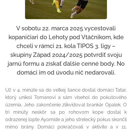
V sobotu 22. marca 2025 vycestovali
kopaničiari do Lehoty pod Vtáčnikom, kde
chceli v rámci 21. kola TIPOS 3. ligy –
skupiny Západ 2024/2025 potvrdiť svoju
jarnú formu a získať ďalšie cenné body. No
domáci im od úvodu nič nedarovali.
Už v 4. minúte sa do veľkej šance dostal domáci Tatar,
ktorý unikol Tomanovi a sám vbehol do pokutového
územia. Jeho zakončenie zlikvidoval brankár Opalek. O
tri minúty neskôr sa po rohovom kope dostal k
odrazenej lopte Ayomide a jeho strelecký pokus skončil
mimo brány. Domáci pokračovali v aktivite a v 11.