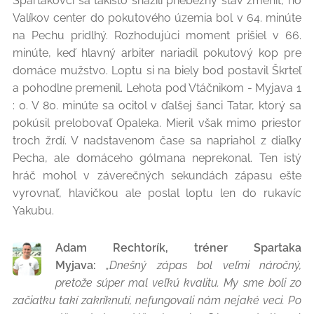
Spartakovci sa takisto snažili priebežný stav zmeniť, no
Valíkov center do pokutového územia bol v 64. minúte
na Pechu pridlhý. Rozhodujúci moment prišiel v 66.
minúte, keď hlavný arbiter nariadil pokutový kop pre
domáce mužstvo. Loptu si na biely bod postavil Škrteľ
a pohodlne premenil. Lehota pod Vtáčnikom - Myjava 1
: 0. V 80. minúte sa ocitol v ďalšej šanci Tatar, ktorý sa
pokúsil prelobovať Opaleka. Mieril však mimo priestor
troch žrdí. V nadstavenom čase sa napriahol z diaľky
Pecha, ale domáceho gólmana neprekonal. Ten istý
hráč mohol v záverečných sekundách zápasu ešte
vyrovnať, hlavičkou ale poslal loptu len do rukavíc
Yakubu.
Adam Rechtorík, tréner Spartaka
Myjava:
„Dnešný zápas bol veľmi náročný,
pretože súper mal veľkú kvalitu. My sme boli zo
začiatku takí zakríknutí, nefungovali nám nejaké veci. Po