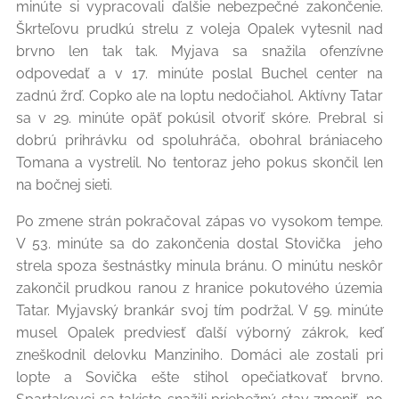
minúte si vypracovali ďalšie nebezpečné zakončenie.
Škrteľovu prudkú strelu z voleja Opalek vytesnil nad
brvno len tak tak. Myjava sa snažila ofenzívne
odpovedať a v 17. minúte poslal Buchel center na
zadnú žrď. Copko ale na loptu nedočiahol. Aktívny Tatar
sa v 29. minúte opäť pokúsil otvoriť skóre. Prebral si
dobrú prihrávku od spoluhráča, obohral brániaceho
Tomana a vystrelil. No tentoraz jeho pokus skončil len
na bočnej sieti.
Po zmene strán pokračoval zápas vo vysokom tempe.
V 53. minúte sa do zakončenia dostal Stovička jeho
strela spoza šestnástky minula bránu. O minútu neskôr
zakončil prudkou ranou z hranice pokutového územia
Tatar. Myjavský brankár svoj tím podržal. V 59. minúte
musel Opalek predviesť ďalší výborný zákrok, keď
zneškodnil delovku Manziniho. Domáci ale zostali pri
lopte a Sovička ešte stihol opečiatkovať brvno.