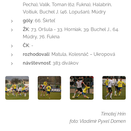
Pecha), Valík, Toman (62. Fukna), Halabrín,
Voitiuk, Buchel J. (46. Lopušan), Múdry
góly
: 66. Škrteľ
ŽK
: 73. Oršula - 33. Horniak, 39. Buchel J., 64.
Múdry, 76. Fukna
ČK
: -
rozhodovali
: Matula, Kolesnáč – Ukropová
návštevnosť
: 383 divákov
Timotej Hrin
foto: Vladimír Pyxel Domen