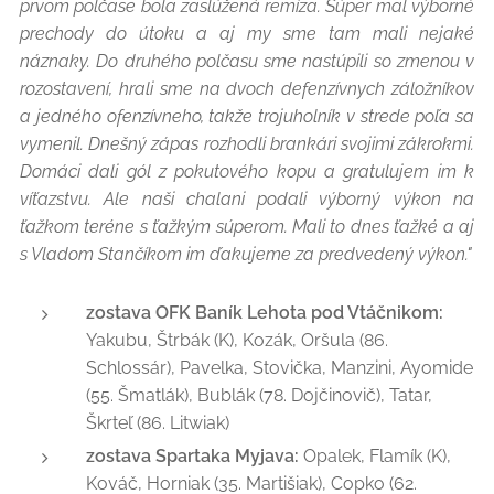
prvom polčase bola zaslúžená remíza. Súper mal výborné
prechody do útoku a aj my sme tam mali nejaké
náznaky. Do druhého polčasu sme nastúpili so zmenou v
rozostavení, hrali sme na dvoch defenzívnych záložníkov
a jedného ofenzívneho, takže trojuholník v strede poľa sa
vymenil. Dnešný zápas rozhodli brankári svojimi zákrokmi.
Domáci dali gól z pokutového kopu a gratulujem im k
víťazstvu. Ale naši chalani podali výborný výkon na
ťažkom teréne s ťažkým súperom. Mali to dnes ťažké a aj
s Vladom Stančíkom im ďakujeme za predvedený výkon."
zostava OFK Baník Lehota pod Vtáčnikom:
Yakubu, Štrbák (K), Kozák, Oršula (86.
Schlossár), Pavelka, Stovička, Manzini, Ayomide
(55. Šmatlák), Bublák (78. Dojčinovič), Tatar,
Škrteľ (86. Litwiak)
zostava Spartaka Myjava:
Opalek, Flamík (K),
Kováč, Horniak (35. Martišiak), Copko (62.