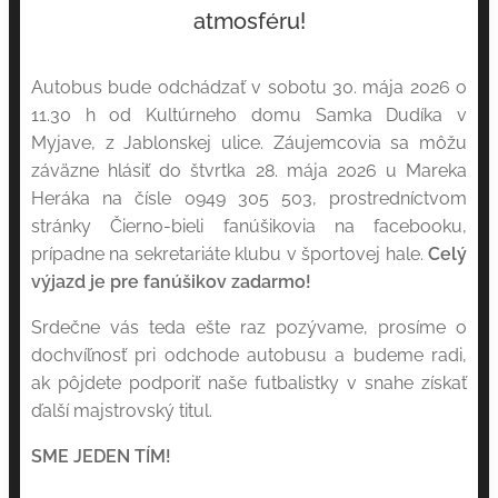
atmosféru!
Autobus bude odchádzať v sobotu 30. mája 2026 o
11.30 h od Kultúrneho domu Samka Dudíka v
Myjave, z Jablonskej ulice. Záujemcovia sa môžu
záväzne hlásiť do štvrtka 28. mája 2026 u Mareka
Heráka na čísle 0949 305 503, prostredníctvom
stránky Čierno-bieli fanúšikovia na facebooku,
prípadne na sekretariáte klubu v športovej hale.
Celý
výjazd je pre fanúšikov zadarmo!
Srdečne vás teda ešte raz pozývame, prosíme o
dochvíľnosť pri odchode autobusu a budeme radi,
ak pôjdete podporiť naše futbalistky v snahe získať
ďalší majstrovský titul.
SME JEDEN TÍM!