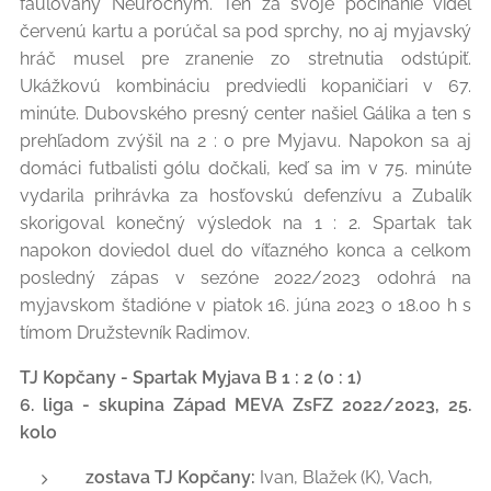
faulovaný Neúročným. Ten za svoje počínanie videl
červenú kartu a porúčal sa pod sprchy, no aj myjavský
hráč musel pre zranenie zo stretnutia odstúpiť.
Ukážkovú kombináciu predviedli kopaničiari v 67.
minúte. Dubovského presný center našiel Gálika a ten s
prehľadom zvýšil na 2 : 0 pre Myjavu. Napokon sa aj
domáci futbalisti gólu dočkali, keď sa im v 75. minúte
vydarila prihrávka za hosťovskú defenzívu a Zubalík
skorigoval konečný výsledok na 1 : 2. Spartak tak
napokon doviedol duel do víťazného konca a celkom
posledný zápas v sezóne 2022/2023 odohrá na
myjavskom štadióne v piatok 16. júna 2023 o 18.00 h s
tímom Družstevník Radimov.
TJ Kopčany - Spartak Myjava B 1 : 2 (0 : 1)
6. liga - skupina Západ MEVA ZsFZ 2022/2023, 25.
kolo
zostava TJ Kopčany:
Ivan, Blažek (K), Vach,