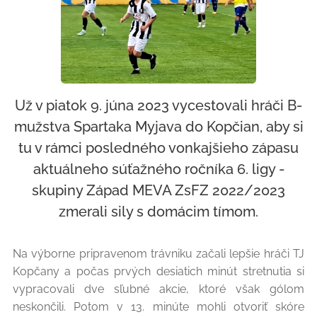
Už v piatok 9. júna 2023 vycestovali hráči B-
mužstva Spartaka Myjava do Kopčian, aby si
tu v rámci posledného vonkajšieho zápasu
aktuálneho súťažného ročníka 6. ligy -
skupiny Západ MEVA ZsFZ 2022/2023
zmerali sily s domácim tímom.
Na výborne pripravenom trávniku začali lepšie hráči TJ
Kopčany a počas prvých desiatich minút stretnutia si
vypracovali dve sľubné akcie, ktoré však gólom
neskončili. Potom v 13. minúte mohli otvoriť skóre