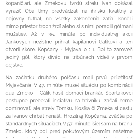
kopaničiari, ale Zmekovu tvrdú strelu Ivan dokázal
vyraziť. Oba tímy predvádzali na ihrisku kvalitný a
bojovný futbal, no všetky zakončenia zatiaľ končili
mimo priestor troch žrdí alebo si s nimi poradili gólmani
mužstiev. Až v 35. minúte po individuálnej akcii
Jankových nezištne prihral kapitánovi Gálikovi a ten
otvoril skóre. Kopčany - Myjava 0 : 1. Bol to zároveň
jediný gól, ktorý diváci na tribúnach videli v prvom
dejstve.
Na začiatku druhého polčasu mali prvú príležitosť
Myjavčania. V 47. minúte musel situáciu po kombinácii
dua Zmeko - Gálik hasiť domáci brankár. Spartakovci
postupne preberali iniciatívu na trávniku, začali herne
dominovať, ale strely Tomku, Kosíka či Zmeka si cestu
za Ivanov chrbát nenašli. Hrozili aj Kopčania, zväčša po
štandardných situáciách. V 57. minúte išiel sám na bránu
Zmeko, ktorý bol pred pokutovým územím nešetrne