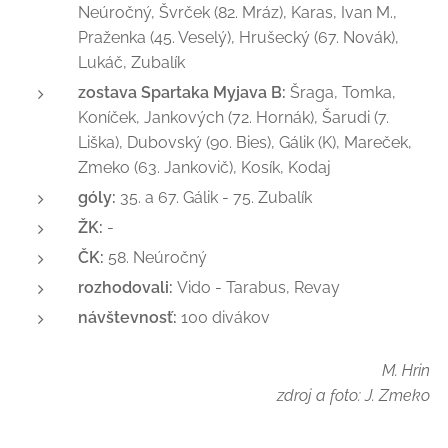
Neúročný, Švrček (82. Mráz), Karas, Ivan M.,
Praženka (45. Veselý), Hrušecký (67. Novák),
Lukáč, Zubalík
zostava Spartaka Myjava B:
Šraga, Tomka,
Koníček, Jankových (72. Hornák), Šarudi (7.
Liška), Dubovský (90. Bies), Gálik (K), Mareček,
Zmeko (63. Jankovič), Kosík, Kodaj
góly:
35. a 67. Gálik - 75. Zubalík
ŽK:
-
ČK:
58. Neúročný
rozhodovali:
Vido - Tarabus, Revay
návštevnosť:
100 divákov
M. Hrin
zdroj a foto: J. Zmeko