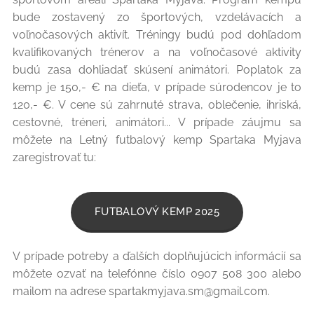
bude zostavený zo športových, vzdelávacích a
voľnočasových aktivít. Tréningy budú pod dohľadom
kvalifikovaných trénerov a na voľnočasové aktivity
budú zasa dohliadať skúsení animátori. Poplatok za
kemp je 150,- € na dieťa, v prípade súrodencov je to
120,- €. V cene sú zahrnuté strava, oblečenie, ihriská,
cestovné, tréneri, animátori... V prípade záujmu sa
môžete na Letný futbalový kemp Spartaka Myjava
zaregistrovať tu:
FUTBALOVÝ KEMP 2025
V prípade potreby a ďalších doplňujúcich informácií sa
môžete ozvať na telefónne číslo 0907 508 300 alebo
mailom na adrese spartakmyjava.sm@gmail.com.