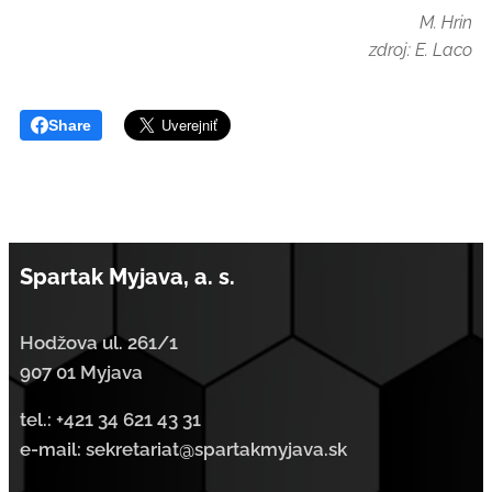
M. Hrin
zdroj: E. Laco
Share
Spartak Myjava, a. s.
Hodžova ul. 261/1
907 01 Myjava
tel.:
+421 34 621 43 31
e-mail: sekretariat@spartakmyjava.sk