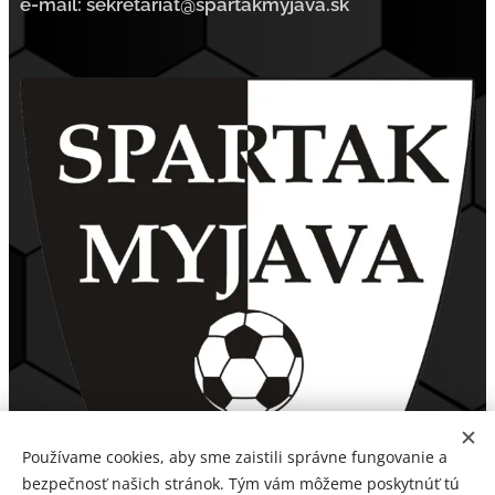
e-mail: sekretariat@spartakmyjava.sk
Používame cookies, aby sme zaistili správne fungovanie a
bezpečnosť našich stránok. Tým vám môžeme poskytnúť tú