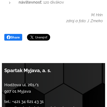
návštevnosť:
120 divákov
M. Hrin
zdroj a foto: J. Zmeko
Share
Spartak Myjava, a. s.
Hodžova ul. 261/1
907 01 Myjava
tel.:
+421 34 621 43 31