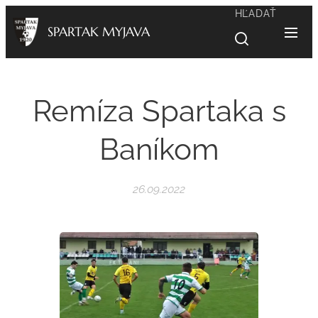
HĽADAŤ
SPARTAK MYJAVA
Remíza Spartaka s
Baníkom
26.09.2022