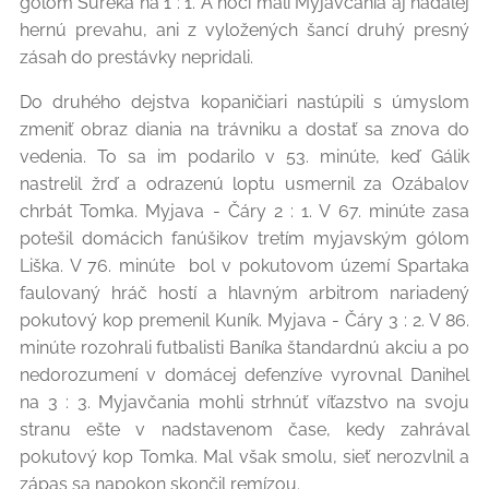
gólom Šúreka na 1 : 1. A hoci mali Myjavčania aj naďalej
hernú prevahu, ani z vyložených šancí druhý presný
zásah do prestávky nepridali.
Do druhého dejstva kopaničiari nastúpili s úmyslom
zmeniť obraz diania na trávniku a dostať sa znova do
vedenia. To sa im podarilo v 53. minúte, keď Gálik
nastrelil žrď a odrazenú loptu usmernil za Ozábalov
chrbát Tomka. Myjava - Čáry 2 : 1. V 67. minúte zasa
potešil domácich fanúšikov tretím myjavským gólom
Liška. V 76. minúte bol v pokutovom území Spartaka
faulovaný hráč hostí a hlavným arbitrom nariadený
pokutový kop premenil Kuník. Myjava - Čáry 3 : 2. V 86.
minúte rozohrali futbalisti Baníka štandardnú akciu a po
nedorozumení v domácej defenzíve vyrovnal Danihel
na 3 : 3. Myjavčania mohli strhnúť víťazstvo na svoju
stranu ešte v nadstavenom čase, kedy zahrával
pokutový kop Tomka. Mal však smolu, sieť nerozvlnil a
zápas sa napokon skončil remízou.