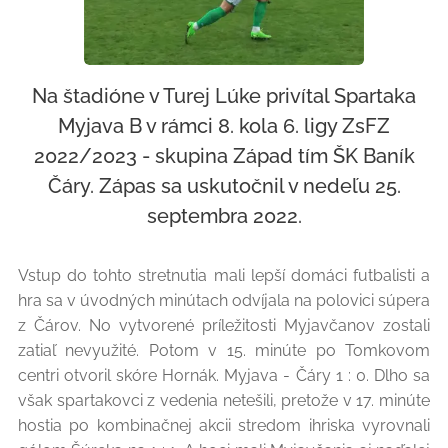
Na štadióne v Turej Lúke privítal Spartaka
Myjava B v rámci 8. kola 6. ligy ZsFZ
2022/2023 - skupina Západ tím ŠK Baník
Čáry. Zápas sa uskutočnil v nedeľu 25.
septembra 2022.
Vstup do tohto stretnutia mali lepší domáci futbalisti a
hra sa v úvodných minútach odvíjala na polovici súpera
z Čárov. No vytvorené príležitosti Myjavčanov zostali
zatiaľ nevyužité. Potom v 15. minúte po Tomkovom
centri otvoril skóre Hornák. Myjava - Čáry 1 : 0. Dlho sa
však spartakovci z vedenia netešili, pretože v 17. minúte
hostia po kombinačnej akcii stredom ihriska vyrovnali