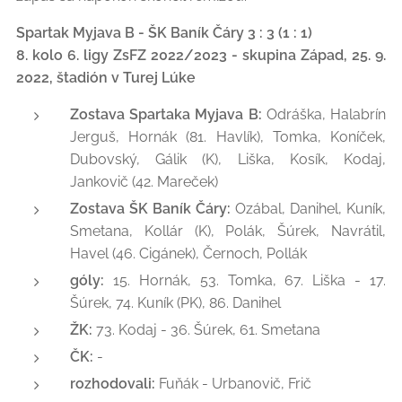
Spartak Myjava B - ŠK Baník Čáry 3 : 3 (1 : 1)
8. kolo 6. ligy ZsFZ 2022/2023 - skupina Západ, 25. 9.
2022, štadión v Turej Lúke
Zostava Spartaka Myjava B:
Odráška, Halabrín
Jerguš, Hornák (81. Havlík), Tomka, Koníček,
Dubovský, Gálik (K), Liška, Kosík, Kodaj,
Jankovič (42. Mareček)
Zostava ŠK Baník Čáry:
Ozábal, Danihel, Kuník,
Smetana, Kollár (K), Polák, Šúrek, Navrátil,
Havel (46. Cigánek), Černoch, Pollák
góly:
15. Hornák, 53. Tomka, 67. Liška - 17.
Šúrek, 74. Kuník (PK), 86. Danihel
ŽK:
73. Kodaj - 36. Šúrek, 61. Smetana
ČK:
-
rozhodovali:
Fuňák - Urbanovič, Frič