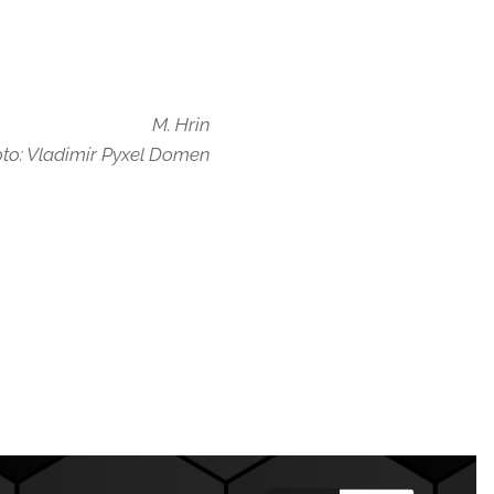
M. Hrin
oto: Vladimír Pyxel Domen