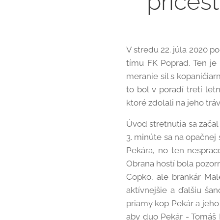
prices
V stredu 22. júla 2020 
tímu FK Poprad. Ten je 
meranie síl s kopaničia
to bol v poradí tretí le
ktoré zdolali na jeho tr
Úvod stretnutia sa zača
3. minúte sa na opačnej 
Pekára, no ten nespraco
Obrana hostí bola pozorn
Copko, ale brankár Male
aktívnejšie a ďalšiu ša
priamy kop Pekár a jeho
aby duo Pekár - Tomáš M