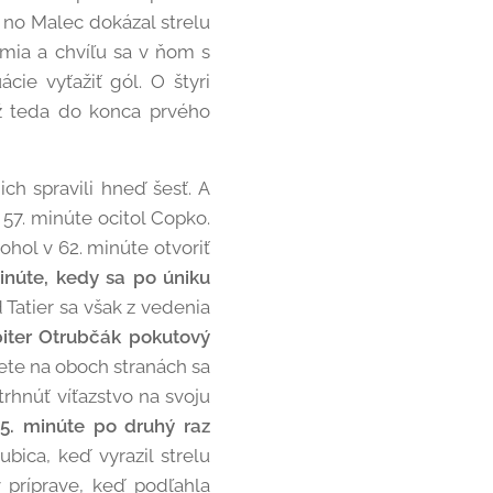
, no Malec dokázal strelu
emia a chvíľu sa v ňom s
cie vyťažiť gól. O štyri
 už teda do konca prvého
ch spravili hneď šesť. A
57. minúte ocitol Copko.
ohol v 62. minúte otvoriť
inúte, kedy sa po úniku
Tatier sa však z vedenia
biter Otrubčák pokutový
ete na oboch stranách sa
trhnúť víťazstvo na svoju
5. minúte po druhý raz
bica, keď vyrazil strelu
 príprave, keď podľahla