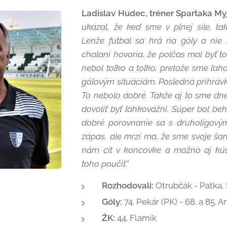
Ladislav Hudec, tréner Spartaka My
ukázal, že keď sme v plnej sile, tak
Lenže futbal sa hrá na góly a nie 
chalani hovoria, že polčas mal byť to
nebol toľko a toľko, pretože sme ľaho
gólovým situáciám. Posledná prihrávka
To nebolo dobré. Takže aj to sme dne
dovoliť byť ľahkovážni. Súper bol beh
dobré porovnanie sa s druholigovým
zápas, ale mrzí ma, že sme svoje šan
nám cit v koncovke a možno aj kús
toho poučiť."
Rozhodovali:
Otrubčák - Patka,
Góly:
74. Pekár (PK) - 68. a 85. A
ŽK:
44. Flamík