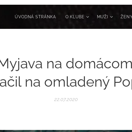
ÚVODNÁ STRÁNKA
O KLUBE
MUŽI
ŽEN
 Myjava na domácom 
ačil na omladený P
22.07.2020