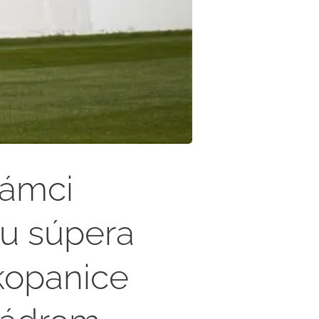
rámci
u súpera
 kopanice