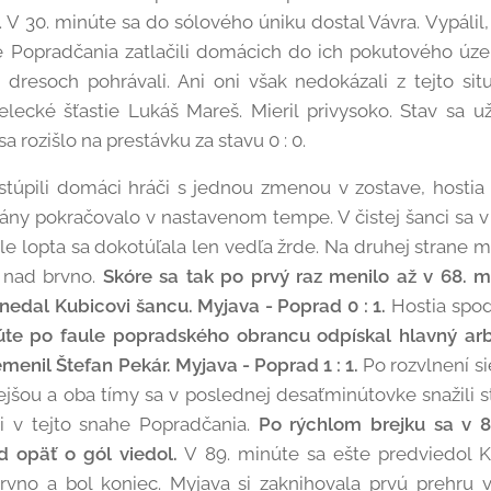
 V 30. minúte sa do sólového úniku dostal Vávra. Vypálil
e Popradčania zatlačili domácich do ich pokutového úz
 dresoch pohrávali. Ani oni však nedokázali z tejto situá
elecké šťastie Lukáš Mareš. Mieril privysoko. Stav sa
a rozišlo na prestávku za stavu 0 : 0.
úpili domáci hráči s jednou zmenou v zostave, hostia i
ány pokračovalo v nastavenom tempe. V čistej šanci sa v 
 ale lopta sa dokotúľala len vedľa žrde. Na druhej strane m
k nad brvno.
Skóre sa tak po prvý raz menilo až v 68. m
 nedal Kubicovi šancu. Myjava - Poprad 0 : 1.
Hostia spod 
úte po faule popradského obrancu odpískal hlavný ar
menil Štefan Pekár. Myjava - Poprad 1 : 1.
Po rozvlnení si
ejšou a oba tímy sa v poslednej desaťminútovke snažili s
li v tejto snahe Popradčania.
Po rýchlom brejku sa v 8
d opäť o gól viedol.
V 89. minúte sa ešte predviedol Ku
vno a bol koniec. Myjava si zaknihovala prvú prehru v