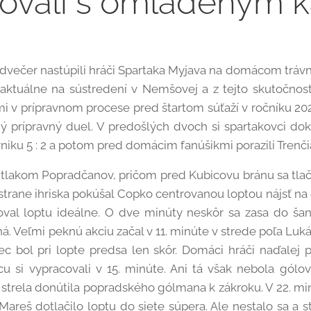
tovali s omladeným 
podvečer nastúpili hráči Spartaka Myjava na domácom tráv
aktuálne na sústredení v Nemšovej a z tejto skutočnos
rmi v prípravnom procese pred štartom súťaží v ročníku 2
tný prípravný duel. V predošlých dvoch si spartakovci do
ávniku 5 : 2 a potom pred domácim fanúšikmi porazili Trenči
l tlakom Popradčanov, pričom pred Kubicovu bránu sa tlači
strane ihriska pokúšal Copko centrovanou loptou nájsť na
val loptu ideálne. O dve minúty neskôr sa zasa do šanc
á. Veľmi peknú akciu začal v 11. minúte v strede poľa Lukáš
c bol pri lopte predsa len skôr. Domáci hráči naďalej pô
ncu si vypracovali v 15. minúte. Ani tá však nebola gólov
 strela donútila popradského gólmana k zákroku. V 22. min
areš dotlačilo loptu do siete súpera. Ale nestalo sa a st