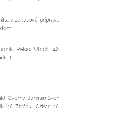
níka a zápasovú prípravu
rodom.
amík, Pekár, Ulrich (46.
rika)
ák), Cverna, Jurčišin Sven
ik (46. Živčák), Oskar (46.