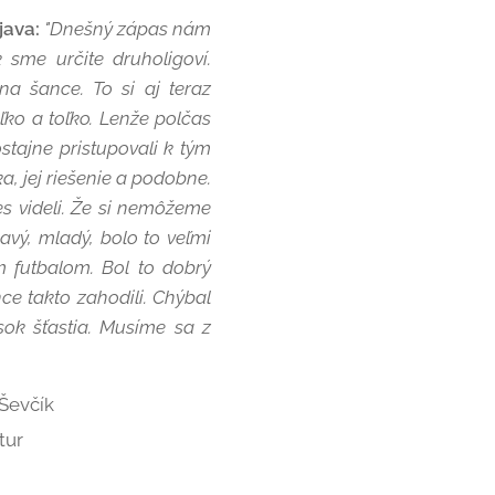
java:
"Dnešný zápas nám
 sme určite druholigoví.
na šance. To si aj teraz
ľko a toľko. Lenže polčas
stajne pristupovali k tým
, jej riešenie a podobne.
s videli. Že si nemôžeme
avý, mladý, bolo to veľmi
 futbalom. Bol to dobrý
ce takto zahodili. Chýbal
ok šťastia. Musíme sa z
 Ševčík
rtur