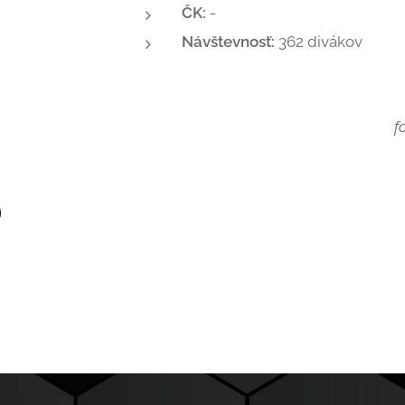
ČK:
-
Návštevnosť:
362 divákov
f