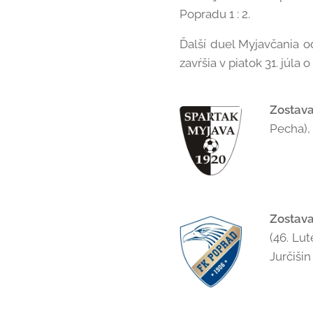
Popradu 1 : 2.
Ďalší duel Myjavčania o
zavŕšia v piatok 31. jú
Zostav
Pecha), 
Zostava
(46. Lut
Jurčišin