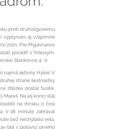
kádrom.
niku proti druholigovému
ti vyplynulo aj vzájomné
020/2021. Pre Myjavčanov
kázali poradiť s Vrbovým,
anske Stankovce 4 : 0.
l najmä aktívny Hykel. V
 druhej strane šestnástky
e zblízka dostal Svatík.
 Mareš. Na jej konci stál
sobili na ihrisku o čosi
á. V 18. minúte zahrával
úte tiež nechýbalo veľa,
av bol v polovici prvého