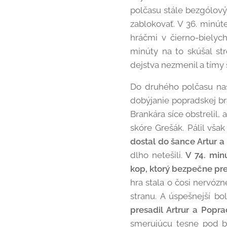
polčasu stále bezgólový.
zablokovať. V 36. minút
hráčmi v čierno-bielych
minúty na to skúšal str
dejstva nezmenil a tímy s
Do druhého polčasu nast
dobýjanie popradskej br
Brankára síce obstrelil,
skóre Grešák. Pálil vša
dostal do šance Artur a
dlho netešili.
V 74. min
kop, ktorý bezpečne pre
hra stala o čosi nervózn
stranu. A úspešnejší bo
presadil Artrur a Popra
smerujúcu tesne pod br