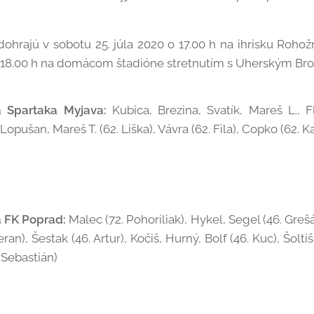
dohrajú v sobotu 25. júla 2020 o 17.00 h na ihrisku Rohož
la o 18.00 h na domácom štadióne stretnutím s Uherským B
a Spartaka Myjava:
Kubica, Brezina, Svatík, Mareš L., Fl
Lopušan, Mareš T. (62. Liška), Vávra (62. Fila), Copko (62. Ka
 FK Poprad:
Malec (72. Pohoriliak), Hykel, Segel (46. Greš
eran), Šestak (46. Artur), Kočiš, Hurný, Bolf (46. Kuc), Šoltiš
 Sebastián)