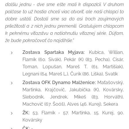
ďalšiu jednu - dve sme ešte mali k dispozícii. V druhom
polčase to už hostia chceli viac otvoriť, ale naši chlapci to
dobre ustáli. Dostali sme sa do asi troch zaujímavých
príležitostí a z nich jednu premenili. Gratulujem chlapcom
k peknému víťazstvu a natiahnutiu víťaznej série. Dúfam,
že bude pokračovať čo najdlhšie."
Zostava Spartaka Myjava:
Kubica, Willian,
Flamík (60. Sivák), Pekár (K) (83. Pecha), Cisár,
Toman, Lopušan, Mareš T. (61. Martišiak),
Legnani (64. Mareš L.), Čurik (86. Liška), Svatík
Zostava OFK Dynamo Malženice:
Maťašovský,
Martinka, Krajčovič, Jakubička (K), Kovársky,
Slebodník, Jendrek, Mikeš (83. Horváth),
Machovič (67. Šoóš), Alves (46. Kurej), Sekera
ŽK:
53. Flamík - 57. Martinka, 15. Kurej, 90.
Kovársky
ČK:
-