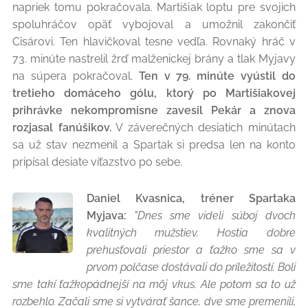
napriek tomu pokračovala. Martišiak loptu pre svojich
spoluhráčov opäť vybojoval a umožnil zakončiť
Cisárovi. Ten hlavičkoval tesne vedľa. Rovnaký hráč v
73. minúte nastrelil žrď malženickej brány a tlak Myjavy
na súpera pokračoval.
Ten v 79. minúte vyústil do
tretieho domáceho gólu, ktorý po Martišiakovej
prihrávke nekompromisne zavesil Pekár a znova
rozjasal fanúšikov.
V záverečných desiatich minútach
sa už stav nezmenil a Spartak si predsa len na konto
pripísal desiate víťazstvo po sebe.
Daniel Kvasnica, tréner Spartaka
Myjava:
"Dnes sme videli súboj dvoch
kvalitných mužstiev. Hostia dobre
prehusťovali priestor a ťažko sme sa v
prvom polčase dostávali do príležitostí. Boli
sme takí ťažkopádnejší na môj vkus. Ale potom sa to už
rozbehlo. Začali sme si vytvárať šance, dve sme premenili,