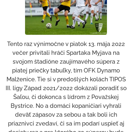
Tento raz výnimočne v piatok 13. mája 2022
večer privítali hráči Spartaka Myjava na
svojom štadióne zaujímavého súpera z
piatej priečky tabuľky, tím OFK Dynamo
Malženice. Tie si v predošlých kolách TIPOS
III. ligy Západ 2021/2022 dokázali poradiť so
Šaľou, či dokonca s lídrom z Považskej
Bystrice. No a domáci kopaničiari vyhrali
deväť zápasov za sebou a tak boli ich
priaznivci zvedaví, či sa im podarí uspieť aj