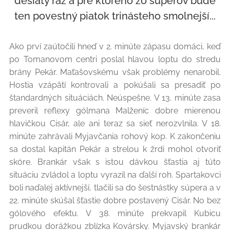
desiaty raz a pre ktorého zo súperov bude
ten povestný piatok trinásteho smolnejší...
Ako prví zaútočili hneď v 2. minúte zápasu domáci, keď
po Tomanovom centri poslal hlavou loptu do stredu
brány Pekár. Maťašovskému však problémy nenarobil.
Hostia vzápätí kontrovali a pokúšali sa presadiť po
štandardných situáciách. Neúspešne. V 13. minúte zasa
preveril reflexy gólmana Malženíc dobre mierenou
hlavičkou Cisár, ale ani teraz sa sieť nerozvlnila. V 18.
minúte zahrávali Myjavčania rohový kop. K zakončeniu
sa dostal kapitán Pekár a strelou k žrdi mohol otvoriť
skóre. Brankár však s istou dávkou šťastia aj túto
situáciu zvládol a loptu vyrazil na ďalší roh. Spartakovci
boli naďalej aktívnejší, tlačili sa do šestnástky súpera a v
22. minúte skúšal šťastie dobre postavený Cisár. No bez
gólového efektu. V 38. minúte prekvapil Kubicu
prudkou dorážkou zblízka Kovársky. Myjavský brankár