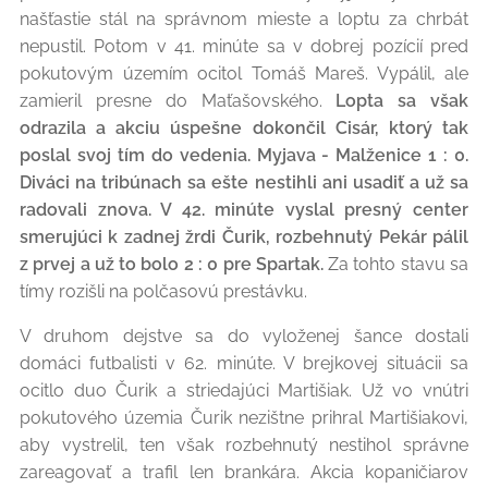
našťastie stál na správnom mieste a loptu za chrbát
nepustil. Potom v 41. minúte sa v dobrej pozícií pred
pokutovým územím ocitol Tomáš Mareš. Vypálil, ale
zamieril presne do Maťašovského.
Lopta sa však
odrazila a akciu úspešne dokončil Cisár, ktorý tak
poslal svoj tím do vedenia. Myjava - Malženice 1 : 0.
Diváci na tribúnach sa ešte nestihli ani usadiť a už sa
radovali znova. V 42. minúte vyslal presný center
smerujúci k zadnej žrdi Čurik, rozbehnutý Pekár pálil
z prvej a už to bolo 2 : 0 pre Spartak.
Za tohto stavu sa
tímy rozišli na polčasovú prestávku.
V druhom dejstve sa do vyloženej šance dostali
domáci futbalisti v 62. minúte. V brejkovej situácii sa
ocitlo duo Čurik a striedajúci Martišiak. Už vo vnútri
pokutového územia Čurik nezištne prihral Martišiakovi,
aby vystrelil, ten však rozbehnutý nestihol správne
zareagovať a trafil len brankára. Akcia kopaničiarov