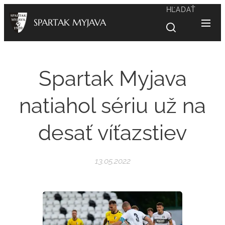
HĽADAŤ
SPARTAK MYJAVA
Spartak Myjava
natiahol sériu už na
desať víťazstiev
13.05.2022