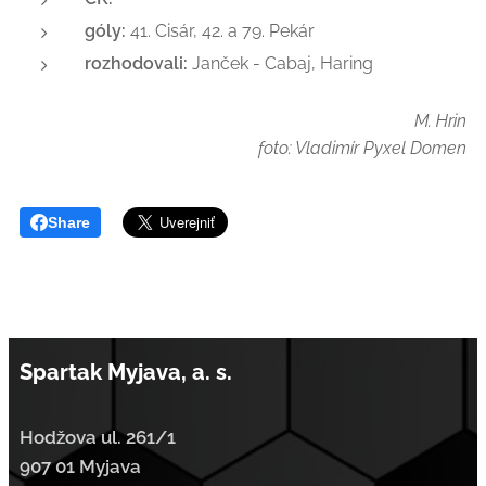
góly:
41. Cisár, 42. a 79. Pekár
rozhodovali:
Janček - Cabaj, Haring
M. Hrin
foto: Vladimír Pyxel Domen
Share
Spartak Myjava, a. s.
Hodžova ul. 261/1
907 01 Myjava