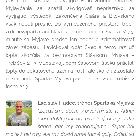
poslal Trebišov už do dvojgólového vedenia. Otrasení
Myjavčania sa snažili skorigovať nepriaznivo sa
vyvíjajúci výsledok. Zakončenia Cisára a Bílovského
však neboli presné. Do vymedzeného priestoru troch
žrdí nezapadla ani hlavička striedajúceho Šveca. V 75.
minúte sa Myjave predsa len podarilo zdramatizovať
záver zápasu. Hlavičkoval opäť Švec a tento raz už
lopta skončila za bezmocným Slávikom. Myjava -
Trebišov 2 : 3. V zostávajúcom časovom úseku prilietali
lopty do pokutového územia hostí, ale skóre už zostalo
nezmenené. Spartak Myjava podľahol Slavoju Trebišov
tesne 2 : 3.
Ladislav Hudec, tréner Spartaka Myjava:
"Začali sme dobre. V prvej minúte, to Arthur
musí doklepnúť do prázdnej brány. Také
šance, aké my zahadzujeme... Súper bol
snaživý, behavý. Ale my dostávame lacné góly. Odtiaľ sa