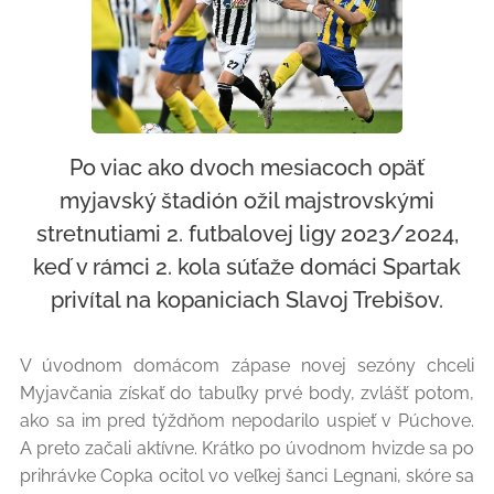
Po viac ako dvoch mesiacoch opäť
myjavský štadión ožil majstrovskými
stretnutiami 2. futbalovej ligy 2023/2024,
keď v rámci 2. kola súťaže domáci Spartak
privítal na kopaniciach Slavoj Trebišov.
V úvodnom domácom zápase novej sezóny chceli
Myjavčania získať do tabuľky prvé body, zvlášť potom,
ako sa im pred týždňom nepodarilo uspieť v Púchove.
A preto začali aktívne. Krátko po úvodnom hvizde sa po
prihrávke Copka ocitol vo veľkej šanci Legnani, skóre sa