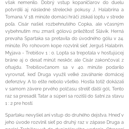
však nemenilo. Dobrý vstup kopaničiarov do duelu
potvrdili aj následné strelecké pokusy J. Halabrína a
Tomana. V 18. minúte domáci hráči získali loptu v strede
poľa. Cisár našiel rozbehnutého Copka, ale včasným
vybehnutím mu zmaril gólovú príležitosť Slávik. Herná
prevaha Spartaka sa pretavila do úvodného gólu v 24.
minúte. Po rohovom kope rozvlnil sieť Jerguš Halabrín.
Myjava - Trebišov 1 : 0. Lopta sa trepotala v hosťujúcej
bráne aj o desať minút neskôr, ale Cisár zakončoval z
ofsajdu. Trebišovčanom sa v 40. minúte podarilo
vyrovnať, keď Druga využil veľké zaváhanie domácej
defenzívy. A to ešte nebolo všetko. Hostia totiž dokázali
v samom závere prvého polčasu streliť ďalší gól, Tento
raz sa presadil Tatar a súperi sa rozišli do šatní za stavu
1 : 2 pre hostí.
Spartaku nevyšiel ani vstup do druhého dejstva. Hneď v
jeho úvode rozvlnil sieť po druhý raz v zápase Druga a