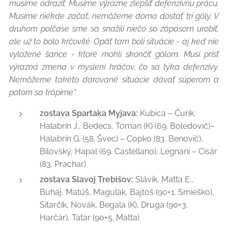
musíme odraziť. Musíme výrazne zlepšiť defenzívnu prácu.
Musíme niekde začať, nemôžeme doma dostať tri góly. V
druhom polčase sme sa snažili niečo so zápasom urobiť,
ale už to bolo kŕčovité. Opäť tam boli situácie - aj keď nie
vyložené šance - ktoré mohli skončiť gólom. Musí prísť
výrazná zmena v myslení hráčov, čo sa týka defenzívy.
Nemôžeme takéto darované situácie dávať súperom a
potom sa trápime."
zostava Spartaka Myjava:
Kubica – Čurik,
Halabrín J., Bedecs, Toman (K) (69. Boledovič)–
Halabrín G. (58. Švec) – Copko (83. Benovič),
Bílovský, Hapal (69. Castellano), Legnani – Cisár
(83. Prachar)
zostava Slavoj Trebišov:
Slávik, Matta E.,
Buhaj, Matúš, Maguľak, Bajtoš (90+1. Smieško),
Sitarčík, Novák, Begala (K), Druga (90+3.
Harčár), Tatar (90+5. Matta)