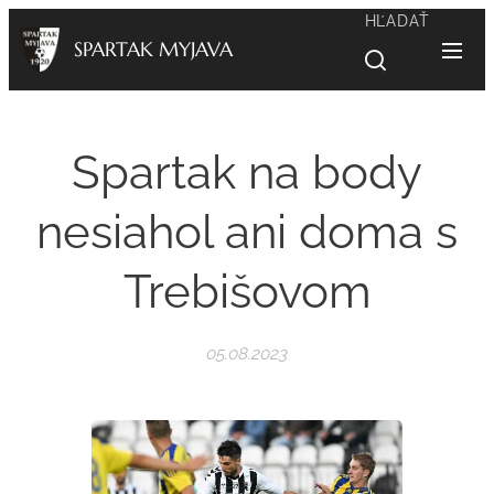
HĽADAŤ
SPARTAK MYJAVA
Spartak na body
nesiahol ani doma s
Trebišovom
05.08.2023