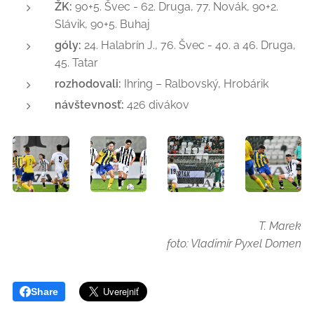
ŽK:
90+5. Švec - 62. Druga, 77. Novák, 90+2.
Slávik, 90+5. Buhaj
góly:
24. Halabrín J., 76. Švec - 40. a 46. Druga,
45. Tatar
rozhodovali:
Ihring – Ralbovský, Hrobárik
návštevnosť:
426 divákov
T. Marek
foto: Vladimír Pyxel Domen
Share