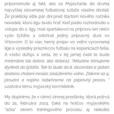
pripomenutie aj fakt, ako sa Myjavčania do druhej
najvyššej slovenskej futbalovej súťaže vlastne dostali.
Že prakticky ešte pár dní pred štartom nového ročníka
nevedeli, ktorú ligu budú hrať. Keď padlo rozhodnutie o
vstupe do 2. ligy, mali spartakovci na prípravu len niečo
vyše týždňa a odohrali jediný prípravný duel vo
Vrbovom. O to viac herný prejav vo veľmi vyrovnanej
lige a výsledky priaznivcov futbalu na kopaniciach tešia.
A všetci dúfajú a veria, že v tej jarnej časti to bude
minimálne tak dobré, ako doteraz.
"Aktuálne trénujeme
štyrikrát do týždňa. Tak to bude do 8. decembra a potom
dostanú chalani mesiac zaslúženého voľna. Zídeme sa 9.
januára a naplno nabehneme na prípravný proces, "
uzatvára tému myjavský kormidelník.
My doplníme, že v rámci zimnej prestávky, ktorá potrvá
do 25. februára 2023, čaká na hráčov myjavského
"áčka" okrem tréningového procesu aj niekoľko