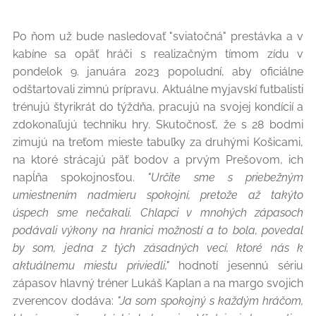
Po ňom už bude nasledovať "sviatočná" prestávka a v
kabíne sa opäť hráči s realizačným tímom zídu v
pondelok 9. januára 2023 popoludní, aby oficiálne
odštartovali zimnú prípravu. Aktuálne myjavskí futbalisti
trénujú štyrikrát do týždňa, pracujú na svojej kondícií a
zdokonaľujú techniku hry. Skutočnosť, že s 28 bodmi
zimujú na treťom mieste tabuľky za druhými Košicami,
na ktoré strácajú päť bodov a prvým Prešovom, ich
napĺňa spokojnosťou.
"Určite sme s priebežným
umiestnením nadmieru spokojní, pretože až takýto
úspech sme nečakali. Chlapci v mnohých zápasoch
podávali výkony na hranici možností a to bola, povedal
by som, jedna z tých zásadných vecí, ktoré nás k
aktuálnemu miestu priviedli,"
hodnotí jesennú sériu
zápasov hlavný tréner Lukáš Kaplan a na margo svojich
zverencov dodáva:
"Ja som spokojný s každým hráčom,