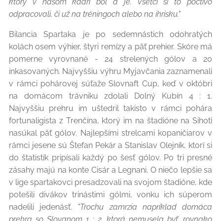
ktorý v našom kádri bol a je. Všetci si to poctivo
odpracovali, či už na tréningoch alebo na ihrisku."
Bilancia Spartaka je po sedemnástich odohratých
kolách osem výhier, štyri remízy a päť prehier. Skóre má
pomerne vyrovnané - 24 strelených gólov a 20
inkasovaných. Najvyššiu výhru Myjavčania zaznamenali
v rámci pohárovej súťaže Slovnaft Cup, keď v októbri
na domácom trávniku zdolali Dolný Kubín 4 : 1.
Najvyššiu prehru im uštedril takisto v rámci pohára
fortunaligista z Trenčína, ktorý im na štadióne na Sihoti
nasúkal päť gólov. Najlepšími strelcami kopaničiarov v
rámci jesene sú Štefan Pekár a Stanislav Olejník, ktorí si
do štatistík pripísali každý po šesť gólov. Po tri presné
zásahy majú na konte Cisár a Legnani. O niečo lepšie sa
v lige spartakovci presadzovali na svojom štadióne, kde
potešili divákov trinástimi gólmi, vonku ich súperom
nadelili jedenásť.
"Trochu zamrzia napríklad domáca
prehra so Slovanom 1 : 2, ktorá nemusela byť, rovnako