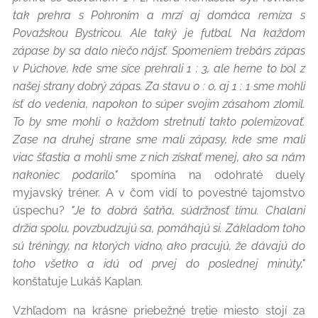
tak prehra s Pohroním a mrzí aj domáca remíza s
Považskou Bystricou. Ale taký je futbal. Na každom
zápase by sa dalo niečo nájsť. Spomeniem trebárs zápas
v Púchove, kde sme síce prehrali 1 : 3, ale herne to bol z
našej strany dobrý zápas. Za stavu 0 : 0, aj 1 : 1 sme mohli
ísť do vedenia, napokon to súper svojim zásahom zlomil.
To by sme mohli o každom stretnutí takto polemizovať.
Zase na druhej strane sme mali zápasy, kde sme mali
viac šťastia a mohli sme z nich získať menej, ako sa nám
nakoniec podarilo,"
spomína na odohraté duely
myjavský tréner. A v čom vidí to povestné tajomstvo
úspechu?
"Je to dobrá šatňa, súdržnosť tímu. Chalani
držia spolu, povzbudzujú sa, pomáhajú si. Základom toho
sú tréningy, na ktorých vidno, ako pracujú, že dávajú do
toho všetko a idú od prvej do poslednej minúty,"
konštatuje Lukáš Kaplan.
Vzhľadom na krásne priebežné tretie miesto stojí za