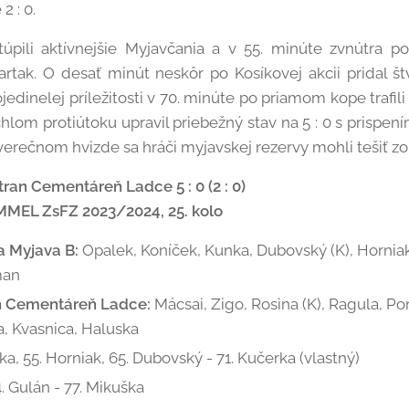
2 : 0.
úpili aktívnejšie Myjavčania a v 55. minúte zvnútra p
artak. O desať minút neskôr po Kosíkovej akcii pridal š
edinelej príležitosti v 70. minúte po priamom kope trafili
hlom protiútoku upravil priebežný stav na 5 : 0 s prispen
áverečnom hvizde sa hráči myjavskej rezervy mohli tešiť zo
tran Cementáreň Ladce 5 : 0 (2 : 0)
MMEL ZsFZ 2023/2024, 25. kolo
a Myjava B:
Opalek, Koníček, Kunka, Dubovský (K), Horniak
man
an Cementáreň Ladce:
Mácsai, Zigo, Rosina (K), Ragula, Po
, Kvasnica, Haluska
ška, 55. Horniak, 65. Dubovský - 71. Kučerka (vlastný)
. Gulán - 77. Mikuška