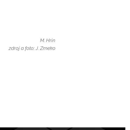
M. Hrin
zdroj a foto: J. Zmeko