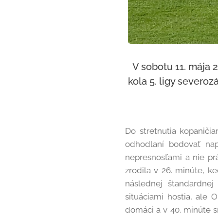
V sobotu 11. mája 
kola 5. ligy sever
Do stretnutia kopaniči
odhodlaní bodovať na
nepresnosťami a nie prá
zrodila v 26. minúte, k
následnej štandardnej 
situáciami hostia, ale 
domáci a v 40. minúte s