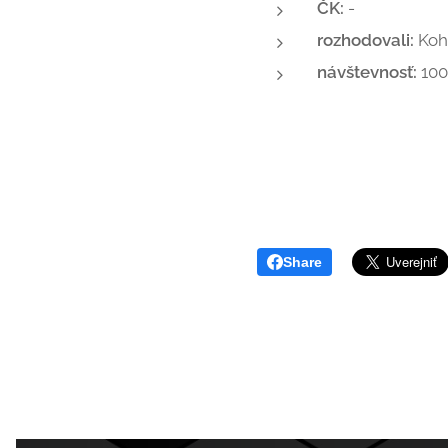
ČK:
-
rozhodovali:
Koh
návštevnosť:
100
Share