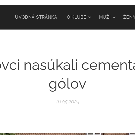
ÚVODNÁ STRÁNKA
O KLUBE
MUŽI
ŽEN
vci nasúkali cemen
gólov
16.05.2024