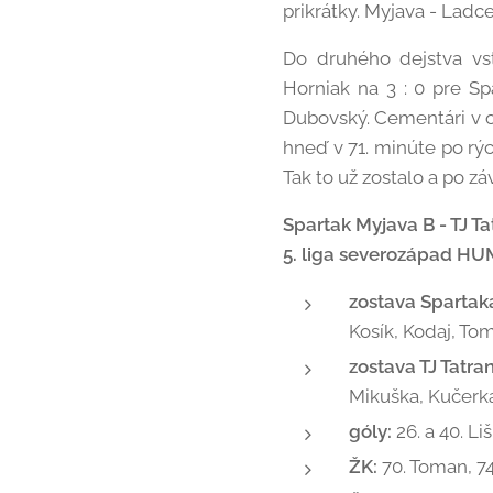
prikrátky. Myjava - Ladce 
Do druhého dejstva vst
Horniak na 3 : 0 pre Sp
Dubovský. Cementári v oj
hneď v 71. minúte po rýc
Tak to už zostalo a po z
Spartak Myjava B - TJ Ta
5. liga severozápad HU
zostava Spartak
Kosík, Kodaj, To
zostava TJ Tatr
Mikuška, Kučerka
góly:
26. a 40. Li
ŽK:
70. Toman, 74