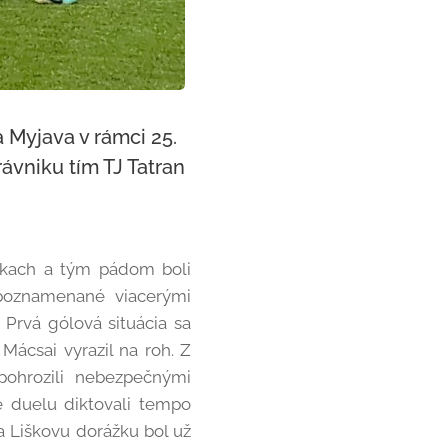
 Myjava v rámci 25.
vniku tím TJ Tatran
ečkach a tým pádom boli
poznamenané viacerými
 Prvá gólová situácia sa
Mácsai vyrazil na roh. Z
 pohrozili nebezpečnými
ze duelu diktovali tempo
a Liškovu dorážku bol už