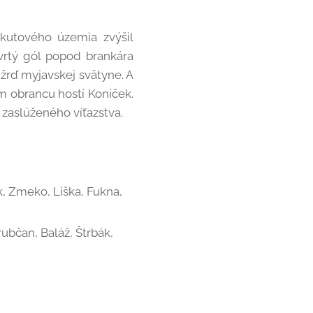
okutového územia zvýšil
tvrtý gól popod brankára
 žrď myjavskej svätyne. A
ím obrancu hostí Koníček.
 zaslúženého víťazstva.
, Zmeko, Liška, Fukna,
rubčan, Baláž, Štrbák,