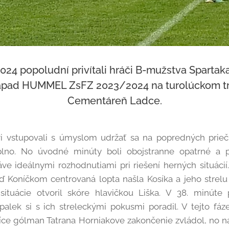
2024 popoludní privítali hráči B-mužstva Spartaka
ozápad HUMMEL ZsFZ 2023/2024 na turolúckom trá
Cementáreň Ladce.
ari vstupovali s úmyslom udržať sa na popredných pri
plno. No úvodné minúty boli obojstranne opatrné a 
ve ideálnymi rozhodnutiami pri riešení herných situácií.
eď Koníčkom centrovaná lopta našla Kosíka a jeho strelu 
situácie otvoril skóre hlavičkou Liška. V 38. minúte
Opalek si s ich streleckými pokusmi poradil. V tejto fá
íce gólman Tatrana Horniakove zakončenie zvládol, no n