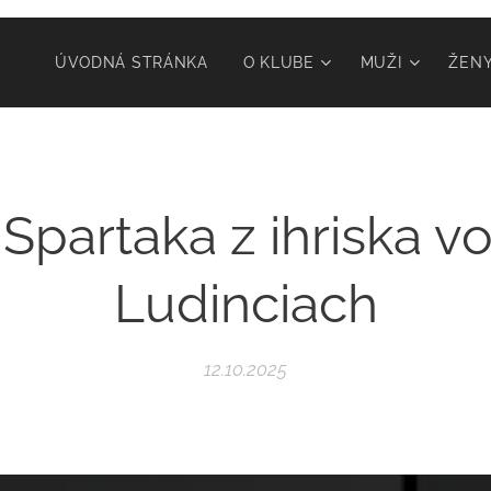
ÚVODNÁ STRÁNKA
O KLUBE
MUŽI
ŽEN
 Spartaka z ihriska v
Ludinciach
12.10.2025