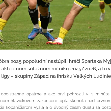
óbra 2025 popoludní nastúpili hráči Spartaka Myj
 aktuálnom súťažnom ročníku 2025/2026, a to v 
. ligy – skupiny Západ na ihrisku Veľkých Ludinie
o obojstranne opatrne a ako prví pohrozili v 4. minút
nom hlavičkovom zakončení lopta skončila nad brvnom 
a kopaničiarom vyšla a o úvodný zásah duelu sa postar