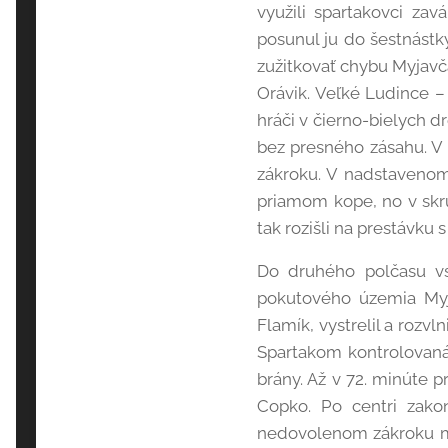
využili spartakovci zav
posunul ju do šestnástk
zužitkovať chybu Myjavč
Orávik. Veľké Ludince – 
hráči v čierno-bielych 
bez presného zásahu. V 
zákroku. V nadstavenom
priamom kope, no v skru
tak rozišli na prestávku
Do druhého polčasu vst
pokutového územia Myja
Flamík, vystrelil a rozv
Spartakom kontrolovaná 
brány. Až v 72. minúte p
Copko. Po centri zakon
nedovolenom zákroku ma