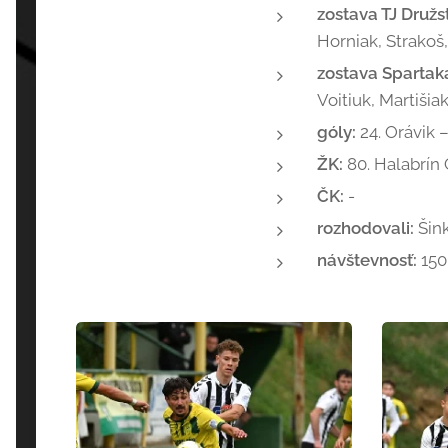
zostava TJ Družs
Horniak, Strakoš,
zostava Spartak
Voitiuk, Martišia
góly:
24. Orávik –
ŽK:
80. Halabrín 
ČK:
-
rozhodovali:
Šink
návštevnosť:
150