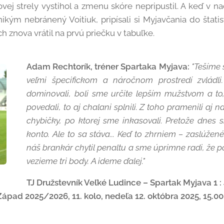
vej strely vystihol a zmenu skóre nepripustil. A keď v 
ikým nebránený Voitiuk, pripísali si Myjavčania do štatis
ch znova vrátil na prvú priečku v tabuľke.
Adam Rechtorík, tréner Spartaka Myjava:
"Tešíme 
veľmi špecifickom a náročnom prostredí zvládli
dominovali, boli sme určite lepším mužstvom a t
povedali, to aj chalani splnili. Z toho pramenili aj 
chybičky, po ktorej sme inkasovali. Pretože dnes 
konto. Ale to sa stáva... Keď to zhrniem – zaslúžené 
náš brankár chytil penaltu a sme úprimne radi, že
vezieme tri body. A ideme ďalej."
TJ Družstevník Veľké Ludince – Spartak Myjava 1 : 4 
Západ 2025/2026, 11. kolo, nedeľa 12. októbra 2025, 15.00