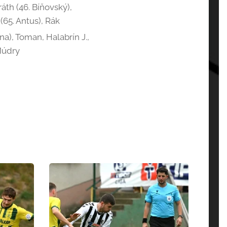
ráth (46. Bíňovský),
(65. Antus), Rák
na), Toman, Halabrín J.,
 Múdry