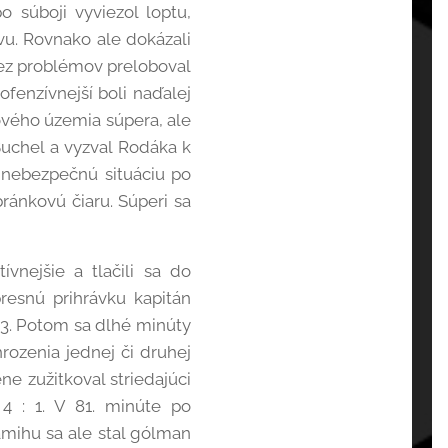
o súboji vyviezol loptu,
vu. Rovnako ale dokázali
bez problémov preloboval
ofenzívnejší boli naďalej
ového územia súpera, ale
Buchel a vyzval Rodáka k
 nebezpečnú situáciu po
ránkovú čiaru. Súperi sa
vnejšie a tlačili sa do
resnú prihrávku kapitán
: 3. Potom sa dlhé minúty
rozenia jednej či druhej
ne zužitkoval striedajúci
 4 : 1. V 81. minúte po
mihu sa ale stal gólman