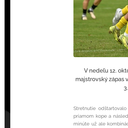
V nedeľu 12. okt
majstrovský zápas v
3
Stretnutie odštartoval
priamom kope a násled
minúte už ale kombináci