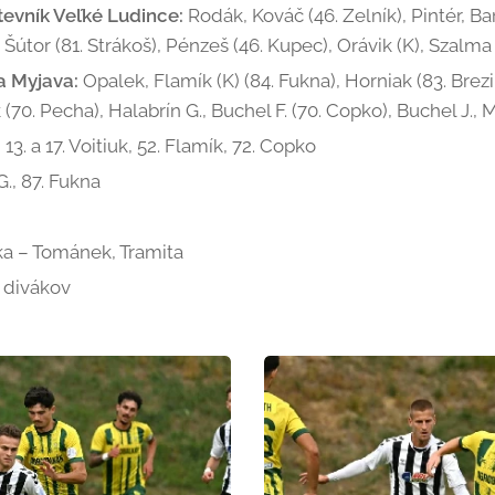
tevník Veľké Ludince:
Rodák, Kováč (46. Zelník), Pintér, Ba
 Šútor (81. Strákoš), Pénzeš (46. Kupec), Orávik (K), Szalma 
a Myjava:
Opalek, Flamík (K) (84. Fukna), Horniak (83. Brezi
k (70. Pecha), Halabrín G., Buchel F. (70. Copko), Buchel J.,
 13. a 17. Voitiuk, 52. Flamík, 72. Copko
G., 87. Fukna
a – Tománek, Tramita
 divákov