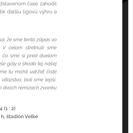
nadstavenom čase zahodil
tík ďalšiu ligovú výhru a
sa, že sme tento zápas vo
. V celom stretnutí sme
o, čo sme si pred duelom
naše góly a škoda tej našej
sme tu mohli udržať čisté
víťazstvo, boli sme lepší,
 po dvoch remízach zvonku
(1 : 2)
 h, štadión Veľké