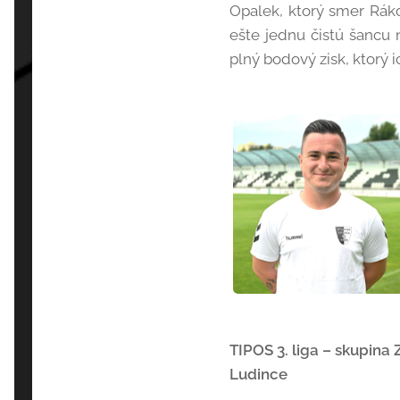
Opalek, ktorý smer Ráko
ešte jednu čistú šancu n
plný bodový zisk, ktorý i
TIPOS 3. liga – skupina 
Ludince