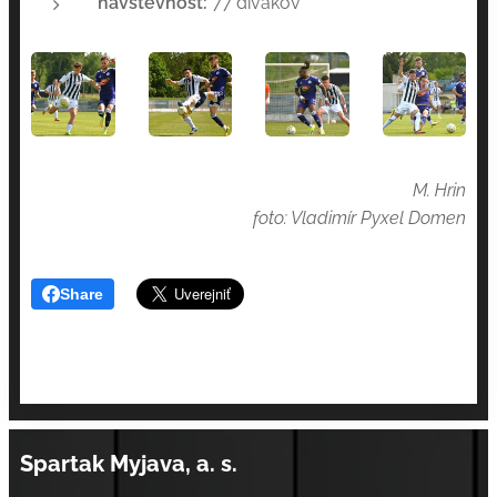
návštevnosť:
77 divákov
M. Hrin
foto: Vladimír Pyxel Domen
Share
Spartak Myjava, a. s.