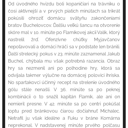
Od úvodného hvizdu boli kopaničiari na trávniku o
čosi aktívnejší a v prvých piatich minútach sa trikrát
pokúsili ohroziť domácu svätyňu zakončeniami
bratov Buchelovcov. Ďalšiu veľkú šancu na otvorenie
skóre mal v 10. minúte po Flamíkovej akcii Valík, ktorý
nastrelil žrď. Ofenzívne chúťky Myjavčanov
nepoľavovali a domáci hráči sa v podstate len bránili.
Ďalší strelecký pokus v 23. minúte zaznamenal Jakub
Buchel, chýbala mu však potrebná razancia. Obraz
hry sa nezmenil ani po polhodine hry, ktorá sa
odvíjala takmer výlučne na domácej polovici ihriska.
No spartakovci účinný recept na strelenie úvodného
gólu stále nenašli. V 36. minúte sa po peknej
kombinácii o to snažil kapitán Flamík, ale ani on
nemieril presne. V 42. minúte sa po centri pokúšal
loptu pred bránkovou čiarou dočiahnuť Michalec.
Netrafil ju však ideálne a Fuku v bráne Komárna
neprekonal. V nadstavenej minúte prvého polčasu