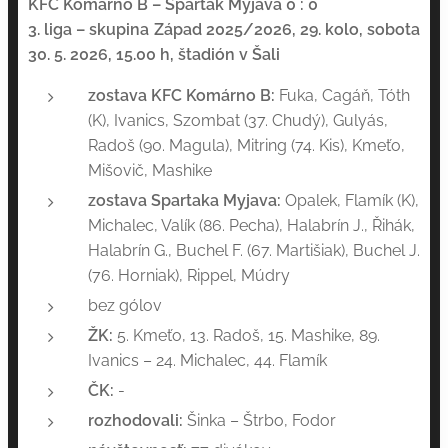
KFC Komárno B – Spartak Myjava 0 : 0
3. liga – skupina Západ 2025/2026, 29. kolo, sobota
30. 5. 2026, 15.00 h, štadión v Šali
zostava KFC Komárno B:
Fuka, Cagáň, Tóth
(K), Ivanics, Szombat (37. Chudý), Gulyás,
Radoš (90. Magula), Mitring (74. Kis), Kmeťo,
Mišovič, Mashike
zostava Spartaka Myjava:
Opalek, Flamík (K),
Michalec, Valík (86. Pecha), Halabrín J., Řihák,
Halabrín G., Buchel F. (67. Martišiak), Buchel J.
(76. Horniak), Rippel, Múdry
bez gólov
ŽK:
5. Kmeťo, 13. Radoš, 15. Mashike, 89.
Ivanics – 24. Michalec, 44. Flamík
ČK:
-
rozhodovali:
Šinka – Štrbo, Fodor