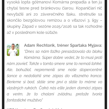
vysoká lopta gólmanovi Komárna prepadla a ten ju
chytal tesne pred bránkovou čiarou. Kopaničiari nič
nevyťažili ani zo záverečného tlaku, stretnutie sa
skončilo bezgólovou remízou a o víťazovi 3. ligy –
skupiny Západ v sezóne 2025/2026 sa tak rozhodne
až v poslednom kole súťaže.
Adam Rechtorík, tréner Spartaka Myjava:
"Dnes sa nám ťažko presadzovalo do bloku
Komárna. Súper dobre vedel, že to musí proti
nám zavrieť. Takže v tomto smere sme to nemali ľahké.
Ale, bohužiaľ, nepremenili sme naše stopercentné
šance a nedotiahli sme zápas do víťazného konca.
Berieme si bod, stále sme prví a stále to máme vo
vlastných rukách. Čaká nás ešte jeden domáci zápas
a verím, že to chalani zvládnu, pretože tvoria
fantastické mužstvo."