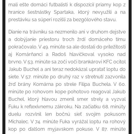
mali ešte domáci futbalisti k dispozícií priamy kop z
hranice šestnástky Spartaka, ktorý nevyužili a na
prestávku sa súperi rozišli za bezgólového stavu.
Dianie na trávniku sa nezmenilo ani v druhom dejstve
a dobýjanie priestoru troch žrdí domáceho tímu
pokračovalo. V 49. minúte sa ale dostali do príležitosti
aj Komárňanci a Radoš hlavičkoval vysoko nad
brvno. V 53. minúte sa zoči voči brankárovi KFC ocitol
Jakub Buchel a ani teraz nedokázal upratať loptu do
siete. V 57. minúte po druhý raz v stretnutí zazvonila
žrď brány Komárna po strele Filipa Buchela. V 60.
minúte po rohovom kope pohotovo reagoval Jakub
Buchel, ktorý hlavou zmenil smer strely a vyzval
Fuku k reflexívnemu zákroku. Na začiatku 68. minúty
duelu rozvlnil len bočnú sieť svojím pokusom
Michalec. V 74. minúte Fuka vyrážal loptu na rohový
kop po ďalšom myjavskom pokuse. V 87. minúte