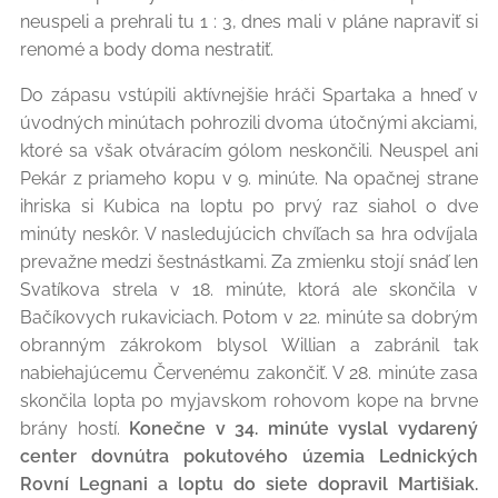
neuspeli a prehrali tu 1 : 3, dnes mali v pláne napraviť si
renomé a body doma nestratiť.
Do zápasu vstúpili aktívnejšie hráči Spartaka a hneď v
úvodných minútach pohrozili dvoma útočnými akciami,
ktoré sa však otváracím gólom neskončili. Neuspel ani
Pekár z priameho kopu v 9. minúte. Na opačnej strane
ihriska si Kubica na loptu po prvý raz siahol o dve
minúty neskôr. V nasledujúcich chvíľach sa hra odvíjala
prevažne medzi šestnástkami. Za zmienku stojí snáď len
Svatíkova strela v 18. minúte, ktorá ale skončila v
Bačíkovych rukaviciach. Potom v 22. minúte sa dobrým
obranným zákrokom blysol Willian a zabránil tak
nabiehajúcemu Červenému zakončiť. V 28. minúte zasa
skončila lopta po myjavskom rohovom kope na brvne
brány hostí.
Konečne v 34. minúte vyslal vydarený
center dovnútra pokutového územia Lednických
Rovní Legnani a loptu do siete dopravil Martišiak.