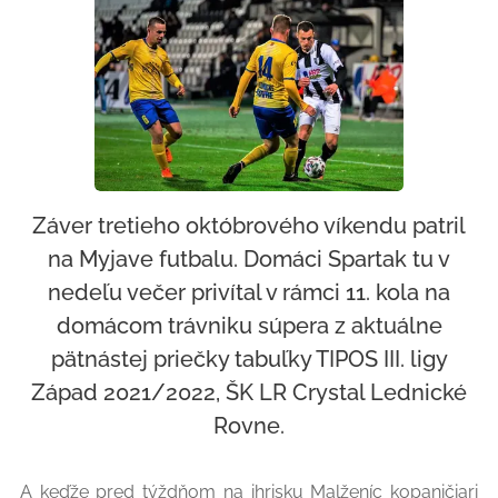
Záver tretieho októbrového víkendu patril
na Myjave futbalu. Domáci Spartak tu v
nedeľu večer privítal v rámci 11. kola na
domácom trávniku súpera z aktuálne
pätnástej priečky tabuľky TIPOS III. ligy
Západ 2021/2022, ŠK LR Crystal Lednické
Rovne.
A keďže pred týždňom na ihrisku Malženíc kopaničiari