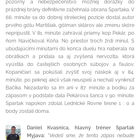
pozorný a nebezpečenstvo možnej dorážky do
prázdnej brány definitívne zažehnala obrana Spartaka. V
66. minúte sa do dobrej streleckej pozície dostal autor
prvého gólu Martišiak, gólman sklárov ale zmenu skóre
nepripustil. V 81. minúte zahrával priamy kop Pekár, po
ňom hlavičkoval Kóňa. No priestor troch žrdí minul. S
ubúdajúcimi minútami do konca duelu hra naberala na
obrátkach a pridala sa aj zvýšená nervozita, ktorá
vyústila do častejších osobných súbojov a faulov.
Kopaničiari sa pokúšali zvýšiť svoj náskok aj v 84.
minúte, po peknej akcii však neuspeli a nechali vyniknúť
Bačíka. Nezadarilo sa im ani v 87. minúte a bodku za
zápasom v podstate dala Pekárova šanca v 90. minúte.
Spartak napokon zdolal Lednické Rovne tesne 1 : 0 a
body zostali doma.
Daniel Kvasnica, hlavný tréner Spartak
Myjava:
"Vedeli sme, že tento zápas nebude