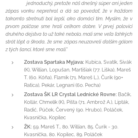
jednoduchý, pretože náš dnešný súper ani jeden
zápas vonku neprehral a dá sa povedať, že v každom
takomto stretnutí bol lepší, ako domáci tím. Myslím, že v
prvom polčase sme hrali celkom dobre. V prvej polovici
druhého dejstva to už také nebolo, mali sme veľa ľahkých
strát lôpt a škoda, že sme zápas neuzavreli ďalším gólom
z tých šancí, ktoré sme mali."
Zostava Spartaka Myjava:
Kubica, Svatík, Sivák
(K), Willian, Lopušan, Martišiak (77. Liška), Mareš
T. (60. Kóňa), Flamík (71. Mareš L.), Čurik (90+
Ratica), Pekár, Legnani (60. Pecha)
Zostava ŠK LR Crystal Lednické Rovne:
Bačík,
Kollár, Chmelík (K), Pišta (71. Ambrož A.), Lipták,
Radić, Púček, Červený (90. Hrubo), Poláček,
Kvasnička, Kopilec
ŽK:
59. Mareš T., 80. Willian, 85. Čurik - 30.
Kvasnička, 80. Kopilec, 89. Poláček