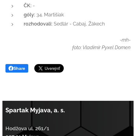
ČK:
-
góly:
34. Martišiak
rozhodovali:
Sedlár - Cabaj, Žákech
-mh-
foto: Vladimír Pyxel Domen
Share
Spartak Myjava, a. s.
Hodžova ul. 261/1