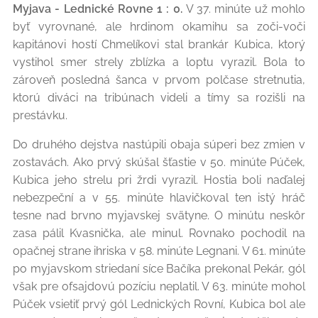
Myjava - Lednické Rovne 1 : 0.
V 37. minúte už mohlo
byť vyrovnané, ale hrdinom okamihu sa zoči-voči
kapitánovi hostí Chmelíkovi stal brankár Kubica, ktorý
vystihol smer strely zblízka a loptu vyrazil. Bola to
zároveň posledná šanca v prvom polčase stretnutia,
ktorú diváci na tribúnach videli a tímy sa rozišli na
prestávku.
Do druhého dejstva nastúpili obaja súperi bez zmien v
zostavách. Ako prvý skúšal šťastie v 50. minúte Púček,
Kubica jeho strelu pri žrdi vyrazil. Hostia boli naďalej
nebezpeční a v 55. minúte hlavičkoval ten istý hráč
tesne nad brvno myjavskej svätyne. O minútu neskôr
zasa pálil Kvasnička, ale minul. Rovnako pochodil na
opačnej strane ihriska v 58. minúte Legnani. V 61. minúte
po myjavskom striedaní síce Bačíka prekonal Pekár, gól
však pre ofsajdovú pozíciu neplatil. V 63. minúte mohol
Púček vsietiť prvý gól Lednických Rovní, Kubica bol ale