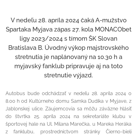
V nedeľu 28. apríla 2024 čaká A-mužstvo
Spartaka Myjava zápas 27. kola MONACObet
ligy 2023/2024 s tímom ŠK Slovan
Bratislava B. Úvodný výkop majstrovského
stretnutia je naplánovaný na 10.30 h a
myjavský fanklub pripravuje aj na toto
stretnutie výjazd.
Autobus bude odchádzať v nedeľu 28. apríla 2024 o
8.00 h od Kultúrneho domu Samka Dudíka v Myjave, z
Jablonskej ulice. Záujemcovia sa môžu záväzne hlásiť
do štvrtka 25. apríla 2024 na sekretariáte klubu v
športovej hale na Ul. Milana Marečka, u Mareka Heráka
z fanklubu, prostredníctvom stránky Čierno-bieli