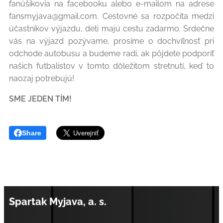
fanúšikovia na facebooku alebo e-mailom na adrese
fansmyjava@gmail.com. Cestovné sa rozpočíta medzi
účastníkov výjazdu, deti majú cestu zadarmo. Srdečne
vás na výjazd pozývame, prosíme o dochvíľnosť pri
odchode autobusu a budeme radi, ak pôjdete podporiť
našich futbalistov v tomto dôležitom stretnutí, keď to
naozaj potrebujú!
SME JEDEN TÍM!
Share
Spartak Myjava, a. s.