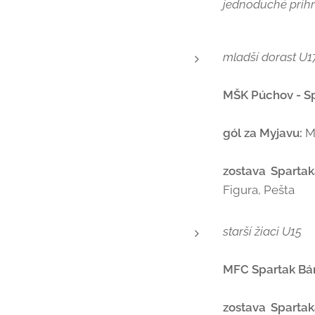
jednoduché prihr
mladší dorast U1
MŠK Púchov - Sp
gól za Myjavu:
M
zostava Sparta
Figura, Pešta
starší žiaci U15
MFC Spartak Bán
zostava Spartak