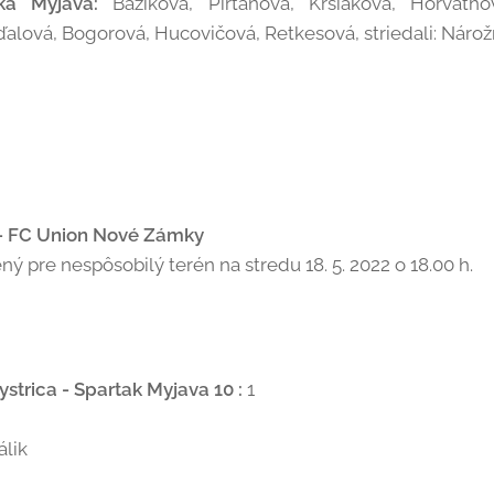
ka Myjava:
Bažíková, Pirťanová, Kršiaková, Horvátho
lová, Bogorová, Hucovičová, Retkesová, striedali: Náro
 - FC Union Nové Zámky
ý pre nespôsobilý terén na stredu 18. 5. 2022 o 18.00 h.
strica - Spartak Myjava 10 :
1
álik