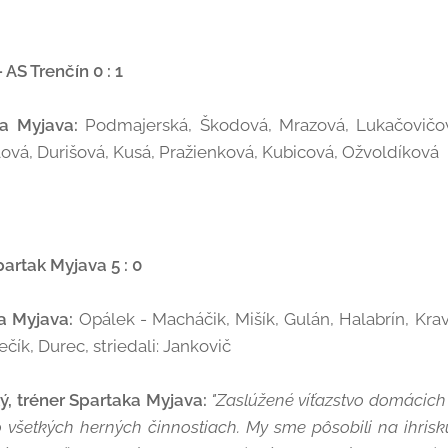
AS Trenčín 0 : 1
a Myjava:
Podmajerská, Škodová, Mrazová, Lukačovičov
ová, Durišová, Kusá, Pražienková, Kubicová, Ožvoldíková
artak Myjava 5 : 0
a Myjava:
Opálek - Macháčik, Mišík, Gulán, Halabrín, Krav
čík, Durec, striedali: Jankovič
ý, tréner Spartaka Myjava:
"Zaslúžené víťazstvo domácich
 vo všetkých herných činnostiach. My sme pôsobili na ihris