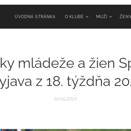
ÚVODNÁ STRÁNKA
O KLUBE
MUŽI
ŽEN
ky mládeže a žien S
java z 18. týždňa 2
10.05.2022