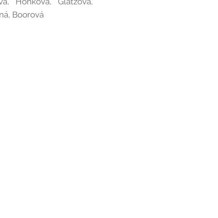
vá, Honková, Glatzová,
žná, Boorová