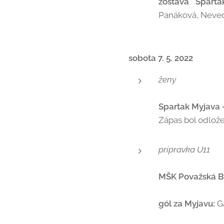
zostava Sparta
Panáková, Neveďa
sobota 7. 5. 2022
ženy
Spartak Myjava
Zápas bol odložen
prípravka U11
MŠK Považská By
gól za Myjavu:
G