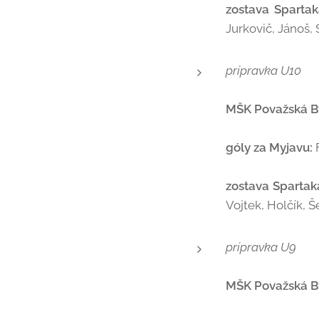
zostava Sparta
Jurkovič, Jánoš, 
prípravka U10
MŠK Považská Bys
góly za Myjavu:
zostava Spartak
Vojtek, Holčík, 
prípravka U9
MŠK Považská Bys