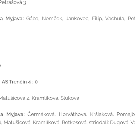
etrášová 3
ka Myjava:
Gába, Nemček, Jankovec, Filip, Vachula, Pet
9
 AS Trenčín 4 : 0
Matušicová 2, Kramlíková, Sluková
ka Myjava:
Čermáková, Horváthová, Kršiaková, Pomajbo
, Matušicová, Kramlíková, Retkesová, striedali: Dugová, 