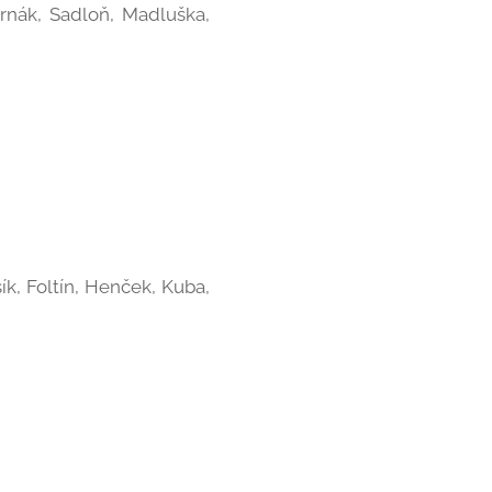
Černák, Sadloň, Madluška,
k, Foltín, Henček, Kuba,