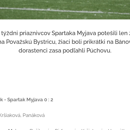
ýždni priaznivcov Spartaka Myjava potešili len 
 na Považskú Bystricu, žiaci boli prikrátki na Bá
dorastenci zasa podľahli Púchovu.
- Spartak Myjava 0 : 2
Kršiaková, Panáková