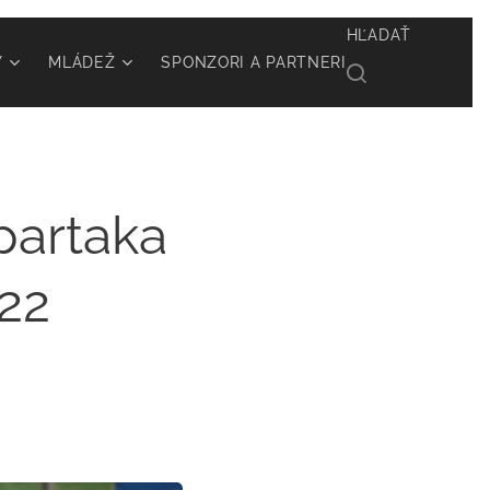
HĽADAŤ
Y
MLÁDEŽ
SPONZORI A PARTNERI
partaka
022