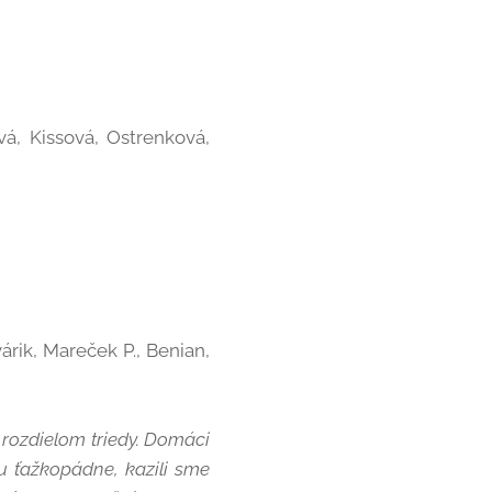
á, Kissová, Ostrenková,
árik, Mareček P., Benian,
 rozdielom triedy. Domáci
ku ťažkopádne, kazili sme