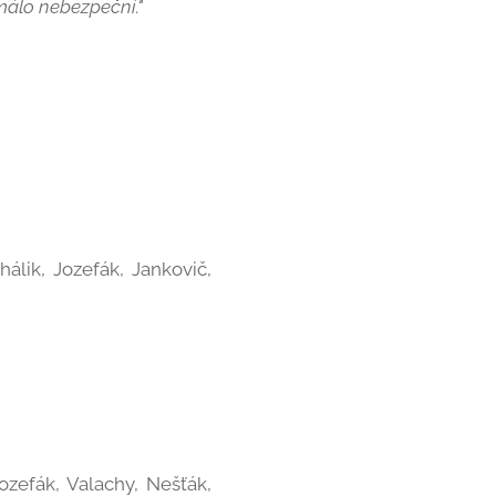
málo nebezpeční."
álik, Jozefák, Jankovič,
ozefák, Valachy, Nešťák,