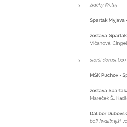
žiačky WU15
Spartak Myjava - 
zostava Spartak
Vičanová, Cingel
starší dorast U19
MŠK Púchov - Sp
zostava Spartak
Mareček Š., Kadle
Dalibor Dubovsk
boli kvalitnejší