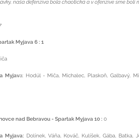
ávky, naša defenzíva bola chaotická a v ofenzíve sme boli 
7
artak Myjava 6 : 1
iča
ka Myjav
a: Hodúl - Miča, Michalec, Plaskoň, Galbavý, Mih
ovce nad Bebravou - Spartak Myjava 10 :
0
a Myjava:
Dolínek, Váňa, Kováč, Kulíšek, Gába, Batka, J