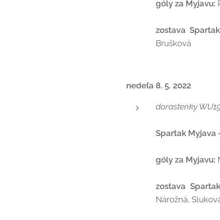
góly za Myjavu:
P
zostava Sparta
Brušková
nedeľa 8. 5. 2022
dorastenky WU1
Spartak Myjava -
góly za Myjavu:
zostava Sparta
Nárožná, Sluková