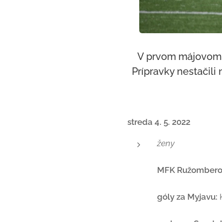
V prvom májovom t
Prípravky nestačili
streda 4. 5. 2022
ženy
MFK Ružomberok 
góly za Myjavu: