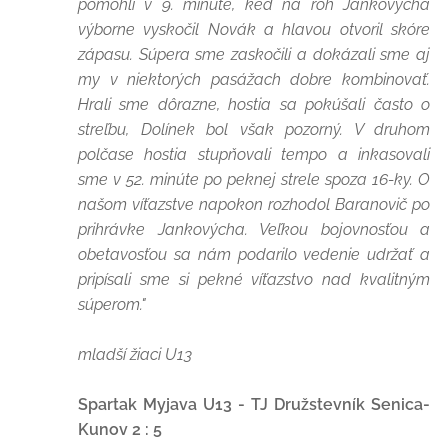
pomohli v 9. minúte, keď na roh Jankovýcha
výborne vyskočil Novák a hlavou otvoril skóre
zápasu. Súpera sme zaskočili a dokázali sme aj
my v niektorých pasážach dobre kombinovať.
Hrali sme dôrazne, hostia sa pokúšali často o
streľbu, Dolínek bol však pozorný. V druhom
polčase hostia stupňovali tempo a inkasovali
sme v 52. minúte po peknej strele spoza 16-ky. O
našom víťazstve napokon rozhodol Baranovič po
prihrávke Jankovýcha. Veľkou bojovnosťou a
obetavosťou sa nám podarilo vedenie udržať a
pripísali sme si pekné víťazstvo nad kvalitným
súperom."
mladší žiaci U13
Spartak Myjava U13 - TJ Družstevník Senica-
Kunov 2 : 5