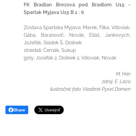
FK Bradlan Brezová pod Bradlom U15 -
Spartak Myjava U15 B 1 : 6
Zostava Spartaka Myjava: Marek, Filka, Vdoviak,
Gába, Baranovič, Novák, Eliáš, Jankových,
Jozefák, Sládek Š, Dolínek
striedali: Černák, Sukup
góly: Jozefák 2, Dolínek 2, Vdoviak, Novák
M. Hrin
zdroj: E. Laco
ilustračné foto: Vladimír Pyxel Domen
Share