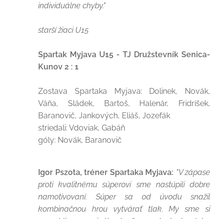
individuálne chyby."
starší žiaci U15
Spartak Myjava U15 - TJ Družstevník Senica-
Kunov 2 : 1
Zostava Spartaka Myjava: Dolinek, Novák,
Váňa, Sládek, Bartoš, Halenár, Fridríšek,
Baranovič, Jankových, Eliáš, Jozefák
striedali: Vdoviak, Gabáň
góly: Novák, Baranovič
Igor Pszota, tréner Spartaka Myjava:
"V zápase
proti kvalitnému súperovi sme nastúpili dobre
namotivovaní. Súper sa od úvodu snažil
kombinačnou hrou vytvárať tlak. My sme si