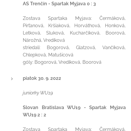
AS Trenčín - Spartak Myjava 0 : 3
Zostava Spartaka Myjava: Čermáková,
Pirťanová, Kršiaková, Horváthová, Honková,
Letková, Sluková, Kucharčíková, Boorová,
Nárožná, Vredíková
striedali: Bogorová, Glatzová, Vančíková,
Chlepková, Matušicová
góly: Bogorová, Vredíková, Boorová
piatok 30. 9. 2022
juniorky WU19
Slovan Bratislava WU19 - Spartak Myjava
WU19 2 : 2
Zostava Spartaka Myjava: Čermáková,