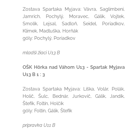
Zostava Spartaka Myjava: Vávra, Saglimbeni,
Jamrich, Pochylý, Moravec, Gálik, Vojtek,
Smolík, Lejsal, Sadloň, Seidel, Poriadkov,
Klimek, Madluška, Horňák
góly: Pochylý, Poriadkov
mladší žiaci U13 B
OŠK Hôrka nad Váhom U13 - Spartak Myjava
U13 B 1 : 3
Zostava Spartaka Myjava: Líška, Volár, Polák,
Holič, Šulc, Bednár, Jurkovič, Gálik, Jandík,
Štefík, Foltín, Holčík
góly: Foltín, Gálik, Štefík
prípravka U11 B