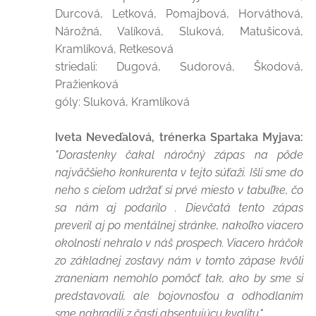
Durcová, Letková, Pomajbová, Horváthová,
Nárožná, Valíková, Sluková, Matušicová,
Kramlíková, Retkesová
striedali: Dugová, Sudorová, Škodová,
Pražienková
góly: Sluková, Kramlíková
Iveta Neveďalová, trénerka Spartaka Myjava:
"Dorastenky čakal náročný zápas na pôde
najväčšieho konkurenta v tejto súťaži. Išli sme do
neho s cieľom udržať si prvé miesto v tabuľke, čo
sa nám aj podarilo . Dievčatá tento zápas
preveril aj po mentálnej stránke, nakoľko viacero
okolností nehralo v náš prospech. Viacero hráčok
zo základnej zostavy nám v tomto zápase kvôli
zraneniam nemohlo pomôcť tak, ako by sme si
predstavovali, ale bojovnosťou a odhodlaním
sme nahradili z časti absentujúcu kvalitu."