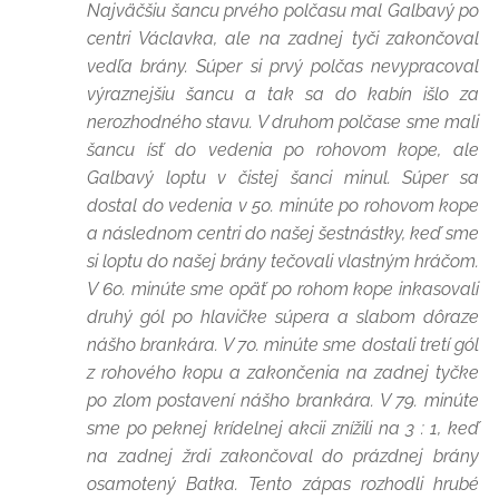
Najväčšiu šancu prvého polčasu mal Galbavý po
centri Václavka, ale na zadnej tyči zakončoval
vedľa brány. Súper si prvý polčas nevypracoval
výraznejšiu šancu a tak sa do kabín išlo za
nerozhodného stavu. V druhom polčase sme mali
šancu ísť do vedenia po rohovom kope, ale
Galbavý loptu v čistej šanci minul. Súper sa
dostal do vedenia v 50. minúte po rohovom kope
a následnom centri do našej šestnástky, keď sme
si loptu do našej brány tečovali vlastným hráčom.
V 60. minúte sme opäť po rohom kope inkasovali
druhý gól po hlavičke súpera a slabom dôraze
nášho brankára. V 70. minúte sme dostali tretí gól
z rohového kopu a zakončenia na zadnej tyčke
po zlom postavení nášho brankára. V 79. minúte
sme po peknej krídelnej akcii znížili na 3 : 1, keď
na zadnej žrdi zakončoval do prázdnej brány
osamotený Batka. Tento zápas rozhodli hrubé