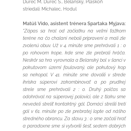
Durec M, Durec S., Belanský, Plaskoň
striedali: Michalec, Hodul
Matúš Vido, asistent trénera Spartaka Myjava:
"Zápas sa hral od začiatku na veľmi ťažkom
teréne na čo chalani neboli pripravení a mali zle
zvolenú obuv. Už v 4. minúte sme prehrávali 1 : 0
po rohovom kope, kde sme zle prebrali hráča.
Neskôr sa hra vyrovnala a Belanský bol v šanci v
pokutovom území faulovaný, ale pokutový kop
sa nekopal. V 41. minúte sme dovolili v strede
ihriska súperovi zakombinovať a po prudkej
strele sme prehrávali 2 : 0. Druhý polčas sa
odohrával na súperovej polovici, ale z tlaku sme
nevedeli streliť kontaktný gól. Domáci strelili tretí
gól v 61. minúte po zle prebratej lopte od nášho
stredného obrancu. Za stavu 3 : 0 sme začali hrať
a paradoxne sme si vytvorili šesť, sedem dobrých