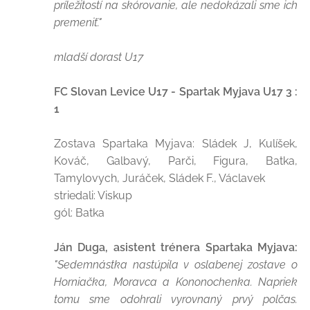
príležitostí na skórovanie, ale nedokázali sme ich
premeniť."
mladší dorast U17
FC Slovan Levice U17 - Spartak Myjava U17 3 :
1
Zostava Spartaka Myjava: Sládek J, Kulíšek,
Kováč, Galbavý, Parči, Figura, Batka,
Tamylovych, Juráček, Sládek F., Václavek
striedali: Viskup
gól: Batka
Ján Duga, asistent trénera Spartaka Myjava:
"Sedemnástka nastúpila v oslabenej zostave o
Horniačka, Moravca a Kononochenka. Napriek
tomu sme odohrali vyrovnaný prvý polčas.