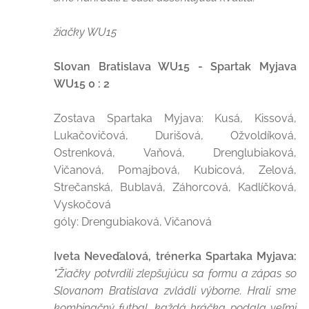
žiačky WU15
Slovan Bratislava WU15 - Spartak Myjava
WU15 0 : 2
Zostava Spartaka Myjava: Kusá, Kissová,
Lukačovičová, Durišová, Ožvoldíková,
Ostrenková, Vaňová, Drenglubiaková,
Vičanová, Pomajbová, Kubicová, Zelová,
Strečanská, Bublavá, Záhorcová, Kadlíčková,
Vyskočová
góly: Drengubiaková, Vičanová
Iveta Neveďalová, trénerka Spartaka Myjava:
"Žiačky potvrdili zlepšujúcu sa formu a zápas so
Slovanom Bratislava zvládli výborne. Hrali sme
kombinačný futbal, každá hráčka podala veľmi