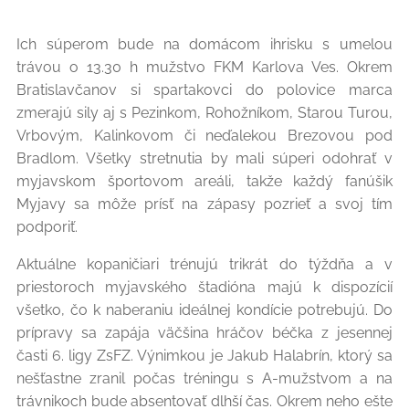
Ich súperom bude na domácom ihrisku s umelou
trávou o 13.30 h mužstvo FKM Karlova Ves. Okrem
Bratislavčanov si spartakovci do polovice marca
zmerajú sily aj s Pezinkom, Rohožníkom, Starou Turou,
Vrbovým, Kalinkovom či neďalekou Brezovou pod
Bradlom. Všetky stretnutia by mali súperi odohrať v
myjavskom športovom areáli, takže každý fanúšik
Myjavy sa môže prísť na zápasy pozrieť a svoj tím
podporiť.
Aktuálne kopaničiari trénujú trikrát do týždňa a v
priestoroch myjavského štadióna majú k dispozícií
všetko, čo k naberaniu ideálnej kondície potrebujú. Do
prípravy sa zapája väčšina hráčov béčka z jesennej
časti 6. ligy ZsFZ. Výnimkou je Jakub Halabrín, ktorý sa
nešťastne zranil počas tréningu s A-mužstvom a na
trávnikoch bude absentovať dlhší čas. Okrem neho ešte