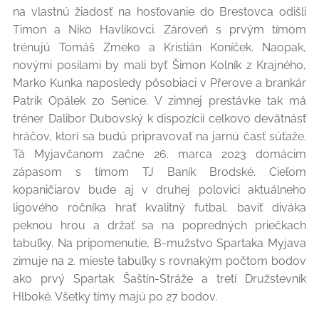
na vlastnú žiadosť na hosťovanie do Brestovca odišli
Timon a Niko Havlíkovci. Zároveň s prvým tímom
trénujú Tomáš Zmeko a Kristián Koníček. Naopak,
novými posilami by mali byť Šimon Kolník z Krajného,
Marko Kunka naposledy pôsobiaci v Přerove a brankár
Patrik Opálek zo Senice. V zimnej prestávke tak má
tréner Dalibor Dubovský k dispozícií celkovo devätnásť
hráčov, ktorí sa budú pripravovať na jarnú časť súťaže.
Tá Myjavčanom začne 26. marca 2023 domácim
zápasom s tímom TJ Baník Brodské. Cieľom
kopaničiarov bude aj v druhej polovici aktuálneho
ligového ročníka hrať kvalitný futbal, baviť diváka
peknou hrou a držať sa na popredných priečkach
tabuľky. Na pripomenutie, B-mužstvo Spartaka Myjava
zimuje na 2. mieste tabuľky s rovnakým počtom bodov
ako prvý Spartak Šaštín-Stráže a tretí Družstevník
Hlboké. Všetky tímy majú po 27 bodov.