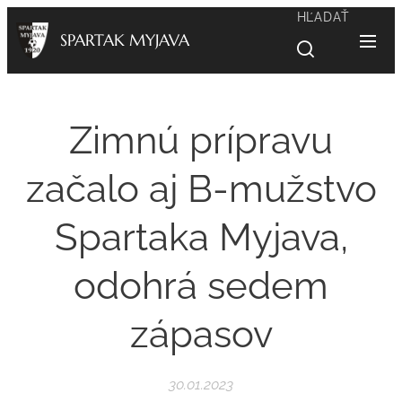
HĽADAŤ
SPARTAK MYJAVA
Zimnú prípravu
začalo aj B-mužstvo
Spartaka Myjava,
odohrá sedem
zápasov
30.01.2023